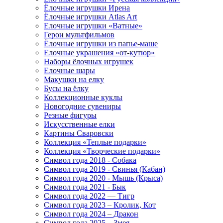
Ёлочные игрушки Ирена
Ёлочные игрушки Atlas Art
Елочные игрушки «Ватные»
Герои мультфильмов
Ёлочные игрушки из папье-маше
Елочные украшения «от-кутюр»
Наборы ёлочных игрушек
Елочные шары
Макушки на елку
Бусы на ёлку
Коллекционные куклы
Новогодние сувениры
Резные фигуры
Искусственные елки
Картины Сваровски
Коллекция «Теплые подарки»
Коллекция «Творческие подарки»
Символ года 2018 - Собака
Символ года 2019 - Свинья (Кабан)
Символ года 2020 - Мышь (Крыса)
Символ года 2021 - Бык
Символ года 2022 — Тигр
Символ года 2023 – Кролик, Кот
Символ года 2024 – Дракон
Символ года 2025 – Змея