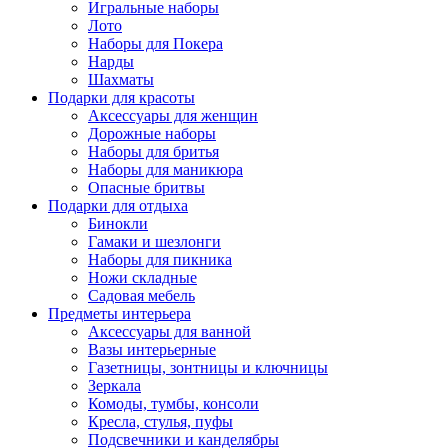
Игральные наборы
Лото
Наборы для Покера
Нарды
Шахматы
Подарки для красоты
Аксессуары для женщин
Дорожные наборы
Наборы для бритья
Наборы для маникюра
Опасные бритвы
Подарки для отдыха
Бинокли
Гамаки и шезлонги
Наборы для пикника
Ножи складные
Садовая мебель
Предметы интерьера
Аксессуары для ванной
Вазы интерьерные
Газетницы, зонтницы и ключницы
Зеркала
Комоды, тумбы, консоли
Кресла, стулья, пуфы
Подсвечники и канделябры