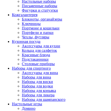
Настольные наборы
Письменные наборы
Фигурки и статуэтки
Кожгалантерея
Блокноты, органайзеры
Ключницы
Портмоне и кошельки
Портфели и папки
Чехлы, футляры
Кухонная посуда
Аксессуары для кухни
Кольца для салфеток
Красивые блюда
Подстаканники
Столовые приборы
Наборы для спиртного
Аксессуары для вина
Наборы для вина
Наборы для виски
Наборы для водки
Наборы для коньяка
Наборы для ликера
Наборы для шампанского
Настольные игры
Домино