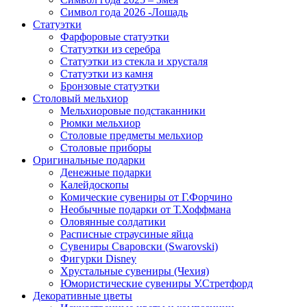
Символ года 2026 -Лошадь
Статуэтки
Фарфоровые статуэтки
Статуэтки из серебра
Статуэтки из стекла и хрусталя
Статуэтки из камня
Бронзовые статуэтки
Столовый мельхиор
Мельхиоровые подстаканники
Рюмки мельхиор
Столовые предметы мельхиор
Столовые приборы
Оригинальные подарки
Денежные подарки
Калейдоскопы
Комические сувениры от Г.Форчино
Необычные подарки от Т.Хоффмана
Оловянные солдатики
Расписные страусиные яйца
Сувениры Сваровски (Swarovski)
Фигурки Disney
Хрустальные сувениры (Чехия)
Юмористические сувениры У.Стретфорд
Декоративные цветы