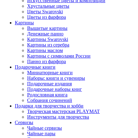
Искусственные цветы и композиции
Хрустальные цветы
Цветы Swarovski
Цветы из фарфора
Картины
Вышитые картины
Денежные панно
Картины Swarovski
Картины из серебра
Картины маслом
Картины с символами России
Панно из фарфора
Подарочные книги
Миниатюрные книги
Наборы: книги и сувениры
Подарочные издания
Подарочные наборы книг
Родословная книга
Собрания сочинений
Подарки для творчества и хобби
Творческая мастерская PLAYMAT
Инструменты для творчества
Cервизы
Чайные сервизы
Чайные пары