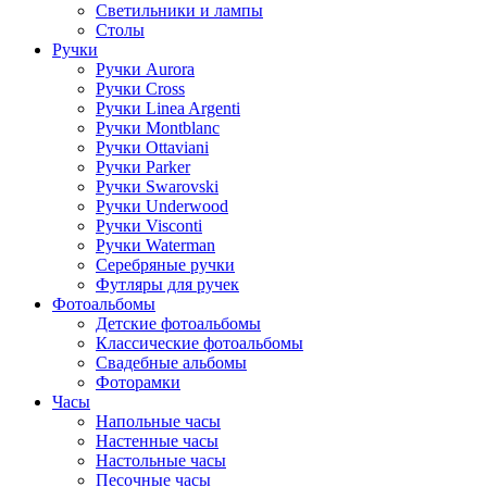
Светильники и лампы
Столы
Ручки
Ручки Aurora
Ручки Cross
Ручки Linea Argenti
Ручки Montblanc
Ручки Ottaviani
Ручки Parker
Ручки Swarovski
Ручки Underwood
Ручки Visconti
Ручки Waterman
Серебряные ручки
Футляры для ручек
Фотоальбомы
Детские фотоальбомы
Классические фотоальбомы
Свадебные альбомы
Фоторамки
Часы
Напольные часы
Настенные часы
Настольные часы
Песочные часы