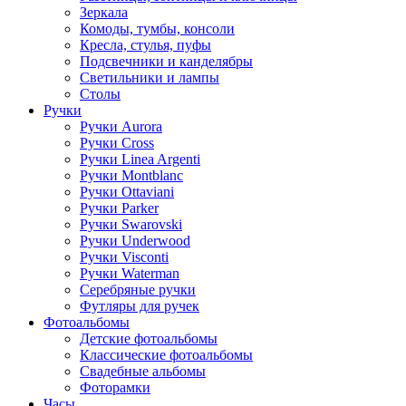
Зеркала
Комоды, тумбы, консоли
Кресла, стулья, пуфы
Подсвечники и канделябры
Светильники и лампы
Столы
Ручки
Ручки Aurora
Ручки Cross
Ручки Linea Argenti
Ручки Montblanc
Ручки Ottaviani
Ручки Parker
Ручки Swarovski
Ручки Underwood
Ручки Visconti
Ручки Waterman
Серебряные ручки
Футляры для ручек
Фотоальбомы
Детские фотоальбомы
Классические фотоальбомы
Свадебные альбомы
Фоторамки
Часы