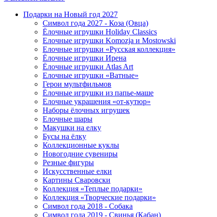
Подарки на Новый год 2027
Символ года 2027 - Коза (Овца)
Ёлочные игрушки Holiday Classics
Елочные игрушки Komozja и Mostowski
Елочные игрушки «Русская коллекция»
Ёлочные игрушки Ирена
Ёлочные игрушки Atlas Art
Елочные игрушки «Ватные»
Герои мультфильмов
Ёлочные игрушки из папье-маше
Елочные украшения «от-кутюр»
Наборы ёлочных игрушек
Елочные шары
Макушки на елку
Бусы на ёлку
Коллекционные куклы
Новогодние сувениры
Резные фигуры
Искусственные елки
Картины Сваровски
Коллекция «Теплые подарки»
Коллекция «Творческие подарки»
Символ года 2018 - Собака
Символ года 2019 - Свинья (Кабан)