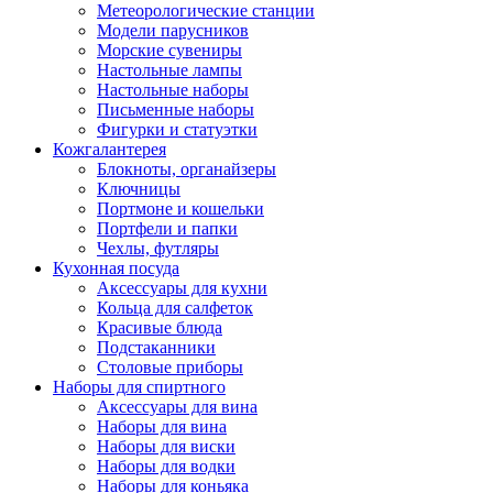
Метеорологические станции
Модели парусников
Морские сувениры
Настольные лампы
Настольные наборы
Письменные наборы
Фигурки и статуэтки
Кожгалантерея
Блокноты, органайзеры
Ключницы
Портмоне и кошельки
Портфели и папки
Чехлы, футляры
Кухонная посуда
Аксессуары для кухни
Кольца для салфеток
Красивые блюда
Подстаканники
Столовые приборы
Наборы для спиртного
Аксессуары для вина
Наборы для вина
Наборы для виски
Наборы для водки
Наборы для коньяка