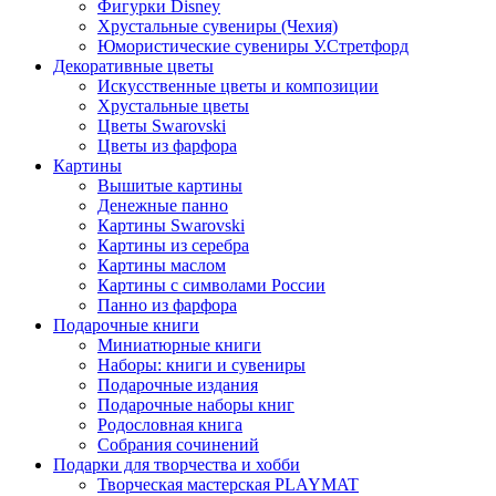
Фигурки Disney
Хрустальные сувениры (Чехия)
Юмористические сувениры У.Стретфорд
Декоративные цветы
Искусственные цветы и композиции
Хрустальные цветы
Цветы Swarovski
Цветы из фарфора
Картины
Вышитые картины
Денежные панно
Картины Swarovski
Картины из серебра
Картины маслом
Картины с символами России
Панно из фарфора
Подарочные книги
Миниатюрные книги
Наборы: книги и сувениры
Подарочные издания
Подарочные наборы книг
Родословная книга
Собрания сочинений
Подарки для творчества и хобби
Творческая мастерская PLAYMAT