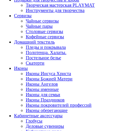
Творческая мастерская PLAYMAT
Инструменты для творчества
Cервизы
Чайные сервизы
Чайные пары
Столовые сервизы
Кофейные сервизы
Домашний текстиль
Пледы и покрывала
Полотенца. Халаты.
Постельное белье
Скатерти
Иконы
Иконы Иисуса Христа
Иконы Божией Матери
Иконы Ангелов
Иконы именные
Иконы для семьи
Иконы Праздников
Иконы покровителей профессий
Иконы оберегающие
Кабинетные аксессуары
Глобусы
Деловые сувениры