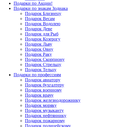
Подарки по Акции!
Подарки по знакам Зодиака
Подарок Близнецу
Подарок Весам
Подарок Водолею
Подарок Деве
Подарок для Рыб
Подарок Козерогу
Подарок Льву
Подарок Овну
Подарок Раку
Подарок Скорпиону
Подарок Стрельцу
Подарок Тельцу
Подарки по профессиям
Подарок авиатору
Подарок бухгалтеру
Подарок военному
Подарок врачу
Подарок железнодорожнику
Подарок моряку
Подарок музыканту
Подарок нефтяннику
Подарок пожарному
Подарок полицейскому