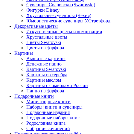
Сувениры Сваровски (Swarovski)
Фигурки Disney
Хрустальные сувениры (Чехия)
Юмористические сувениры У.Стретфорд
Декоративные цветы
Искусственные цветы и композиции
Хрустальные цветы
Цветы Swarovski
Цветы из фарфора
Картины
Вышитые картины
Денежные панно
Картины Swarovski
Картины из серебра
Картины маслом
Картины с символами России
Панно из фарфора
Подарочные книги
Миниатюрные книги
Наборы: книги и сувениры
Подарочные издания
Подарочные наборы книг
Родословная книга
Собрания сочинений
Подарки для творчества и хобби