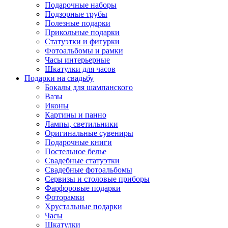
Подарочные наборы
Подзорные трубы
Полезные подарки
Прикольные подарки
Статуэтки и фигурки
Фотоальбомы и рамки
Часы интерьерные
Шкатулки для часов
Подарки на свадьбу
Бокалы для шампанского
Вазы
Иконы
Картины и панно
Лампы, светильники
Оригинальные сувениры
Подарочные книги
Постельное белье
Свадебные статуэтки
Свадебные фотоальбомы
Сервизы и столовые приборы
Фарфоровые подарки
Фоторамки
Хрустальные подарки
Часы
Шкатулки