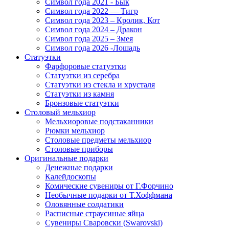
Символ года 2021 - Бык
Символ года 2022 — Тигр
Символ года 2023 – Кролик, Кот
Символ года 2024 – Дракон
Символ года 2025 – Змея
Символ года 2026 -Лошадь
Статуэтки
Фарфоровые статуэтки
Статуэтки из серебра
Статуэтки из стекла и хрусталя
Статуэтки из камня
Бронзовые статуэтки
Столовый мельхиор
Мельхиоровые подстаканники
Рюмки мельхиор
Столовые предметы мельхиор
Столовые приборы
Оригинальные подарки
Денежные подарки
Калейдоскопы
Комические сувениры от Г.Форчино
Необычные подарки от Т.Хоффмана
Оловянные солдатики
Расписные страусиные яйца
Сувениры Сваровски (Swarovski)