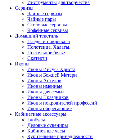
Инструменты для творчества
Cервизы
Чайные сервизы
Чайные пары
Столовые сервизы
Кофейные сервизы
Домашний текстиль
Пледы и покрывала
Полотенца. Халаты.
Постельное белье
Скатерти
Иконы
Иконы Иисуса Христа
Иконы Божией Матери
Иконы Ангелов
Иконы именные
Иконы для семьи
Иконы Праздников
Иконы покровителей профессий
Иконы оберегающие
Кабинетные аксессуары
Глобусы
Деловые сувениры
Кабинетные часы
Курительные принадлежности