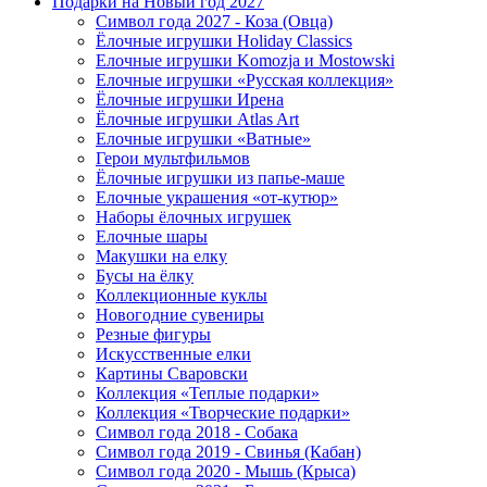
Подарки на Новый год 2027
Символ года 2027 - Коза (Овца)
Ёлочные игрушки Holiday Classics
Елочные игрушки Komozja и Mostowski
Елочные игрушки «Русская коллекция»
Ёлочные игрушки Ирена
Ёлочные игрушки Atlas Art
Елочные игрушки «Ватные»
Герои мультфильмов
Ёлочные игрушки из папье-маше
Елочные украшения «от-кутюр»
Наборы ёлочных игрушек
Елочные шары
Макушки на елку
Бусы на ёлку
Коллекционные куклы
Новогодние сувениры
Резные фигуры
Искусственные елки
Картины Сваровски
Коллекция «Теплые подарки»
Коллекция «Творческие подарки»
Символ года 2018 - Собака
Символ года 2019 - Свинья (Кабан)
Символ года 2020 - Мышь (Крыса)