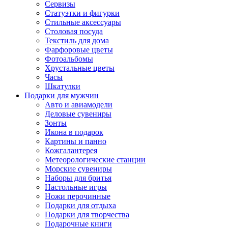
Сервизы
Статуэтки и фигурки
Стильные аксессуары
Столовая посуда
Текстиль для дома
Фарфоровые цветы
Фотоальбомы
Хрустальные цветы
Часы
Шкатулки
Подарки для мужчин
Авто и авиамодели
Деловые сувениры
Зонты
Икона в подарок
Картины и панно
Кожгалантерея
Метеорологические станции
Морские сувениры
Наборы для бритья
Настольные игры
Ножи перочинные
Подарки для отдыха
Подарки для творчества
Подарочные книги