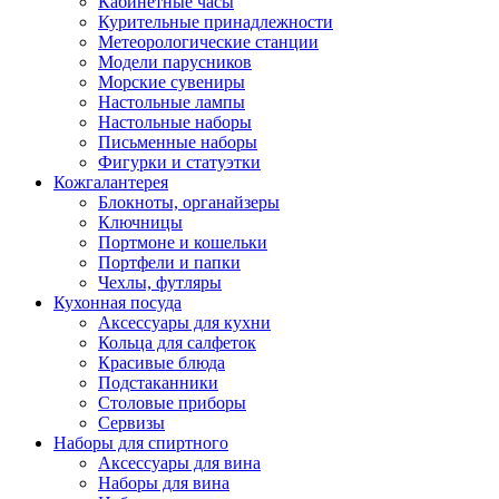
Кабинетные часы
Курительные принадлежности
Метеорологические станции
Модели парусников
Морские сувениры
Настольные лампы
Настольные наборы
Письменные наборы
Фигурки и статуэтки
Кожгалантерея
Блокноты, органайзеры
Ключницы
Портмоне и кошельки
Портфели и папки
Чехлы, футляры
Кухонная посуда
Аксессуары для кухни
Кольца для салфеток
Красивые блюда
Подстаканники
Столовые приборы
Cервизы
Наборы для спиртного
Аксессуары для вина
Наборы для вина