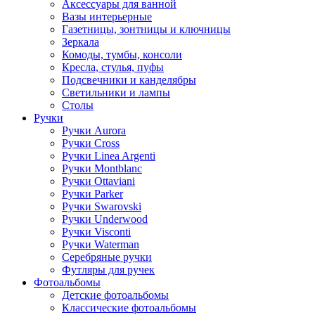
Аксессуары для ванной
Вазы интерьерные
Газетницы, зонтницы и ключницы
Зеркала
Комоды, тумбы, консоли
Кресла, стулья, пуфы
Подсвечники и канделябры
Светильники и лампы
Столы
Ручки
Ручки Aurora
Ручки Cross
Ручки Linea Argenti
Ручки Montblanc
Ручки Ottaviani
Ручки Parker
Ручки Swarovski
Ручки Underwood
Ручки Visconti
Ручки Waterman
Серебряные ручки
Футляры для ручек
Фотоальбомы
Детские фотоальбомы
Классические фотоальбомы