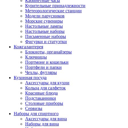
Кабинетные часы
Курительные принадлежности
Метеорологические станции
Модели парусников
Морские сувениры
Настольные лампы
Настольные наборы
Письменные наборы
Фигурки и статуэтки
Кожгалантерея
Блокноты, органайзеры
Ключницы
Портмоне и кошельки
Портфели и папки
Чехлы, футляры
Кухонная посуда
Аксессуары для кухни
Кольца для салфеток
Красивые блюда
Подстаканники
Столовые приборы
Cервизы
Наборы для спиртного
Аксессуары для вина
Наборы для вина