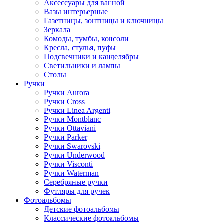
Аксессуары для ванной
Вазы интерьерные
Газетницы, зонтницы и ключницы
Зеркала
Комоды, тумбы, консоли
Кресла, стулья, пуфы
Подсвечники и канделябры
Светильники и лампы
Столы
Ручки
Ручки Aurora
Ручки Cross
Ручки Linea Argenti
Ручки Montblanc
Ручки Ottaviani
Ручки Parker
Ручки Swarovski
Ручки Underwood
Ручки Visconti
Ручки Waterman
Серебряные ручки
Футляры для ручек
Фотоальбомы
Детские фотоальбомы
Классические фотоальбомы