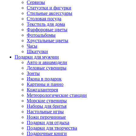
Сервизы
Статуэтки и фигурки
Стильные аксессуары
Столовая посуда
Текстиль для дома
Фарфоровые цветы
Фотоальбомы
Хрустальные цветы
Часы
Шкатулки
Подарки для мужчин
Авто и авиамодели
Деловые сувениры
Зонты
Икона в подарок
Картины и панно
Кожгалантерея
Метеорологические станции
Морские сувениры
Наборы для бритья
Настольные игры
Ножи перочинные
Подарки для отдыха
Подарки для творчества
Подарочные книги