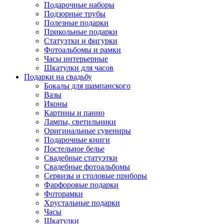
Подарочные наборы
Подзорные трубы
Полезные подарки
Прикольные подарки
Статуэтки и фигурки
Фотоальбомы и рамки
Часы интерьерные
Шкатулки для часов
Подарки на свадьбу
Бокалы для шампанского
Вазы
Иконы
Картины и панно
Лампы, светильники
Оригинальные сувениры
Подарочные книги
Постельное белье
Свадебные статуэтки
Свадебные фотоальбомы
Сервизы и столовые приборы
Фарфоровые подарки
Фоторамки
Хрустальные подарки
Часы
Шкатулки