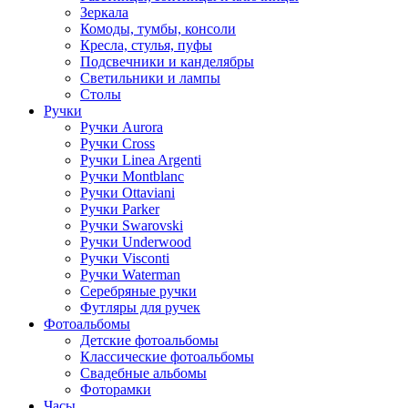
Зеркала
Комоды, тумбы, консоли
Кресла, стулья, пуфы
Подсвечники и канделябры
Светильники и лампы
Столы
Ручки
Ручки Aurora
Ручки Cross
Ручки Linea Argenti
Ручки Montblanc
Ручки Ottaviani
Ручки Parker
Ручки Swarovski
Ручки Underwood
Ручки Visconti
Ручки Waterman
Серебряные ручки
Футляры для ручек
Фотоальбомы
Детские фотоальбомы
Классические фотоальбомы
Свадебные альбомы
Фоторамки
Часы