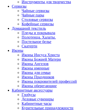
Инструменты для творчества
Cервизы
Чайные сервизы
Чайные пары
Столовые сервизы
Кофейные сервизы
Домашний текстиль
Пледы и покрывала
Полотенца. Халаты.
Постельное белье
Скатерти
Иконы
Иконы Иисуса Христа
Иконы Божией Матери
Иконы Ангелов
Иконы именные
Иконы для семьи
Иконы Праздников
Иконы покровителей профессий
Иконы оберегающие
Кабинетные аксессуары
Глобусы
Деловые сувениры
Кабинетные часы
Курительные принадлежности