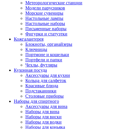
Метеорологические станции
Модели парусников
Морские сувениры
Настольные лампы
Настольные наборы
Письменные наборы
Фигурки и статуэтки
Кожгалантерея
Блокноты, органайзеры
Ключницы
Портмоне и кошельки
Портфели и папки
Чехлы, футляры
Кухонная посуда
Аксессуары для кухни
Кольца для салфеток
Красивые блюда
Подстаканники
Столовые приборы
Наборы для спиртного
Аксессуары для вина
Наборы для вина
Наборы для виски
Наборы для водки
Наборы для коньяка