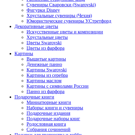
Сувениры Сваровски (Swarovski)
Фигурки Disney
Хрустальные сувениры (Чехия)
Юмористические сувениры У.Стретфорд
Декоративные цветы
Искусственные цветы и композиции
Хрустальные цветы
Цветы Swarovski
Цветы из фарфора
Картины
Вышитые картины
Денежные панно
Картины Swarovski
Картины из серебра
Картины маслом
Картины с символами России
Панно из фарфора
Подарочные книги
Миниатюрные книги
Наборы: книги и сувениры
Подарочные издания
Подарочные наборы книг
Родословная книга
Собрания сочинений
Подарки для творчества и хобби