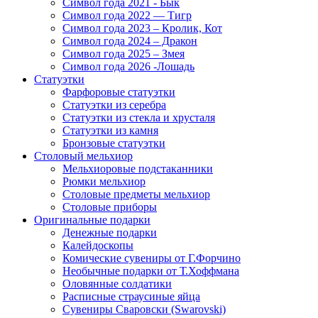
Символ года 2021 - Бык
Символ года 2022 — Тигр
Символ года 2023 – Кролик, Кот
Символ года 2024 – Дракон
Символ года 2025 – Змея
Символ года 2026 -Лошадь
Статуэтки
Фарфоровые статуэтки
Статуэтки из серебра
Статуэтки из стекла и хрусталя
Статуэтки из камня
Бронзовые статуэтки
Столовый мельхиор
Мельхиоровые подстаканники
Рюмки мельхиор
Столовые предметы мельхиор
Столовые приборы
Оригинальные подарки
Денежные подарки
Калейдоскопы
Комические сувениры от Г.Форчино
Необычные подарки от Т.Хоффмана
Оловянные солдатики
Расписные страусиные яйца
Сувениры Сваровски (Swarovski)