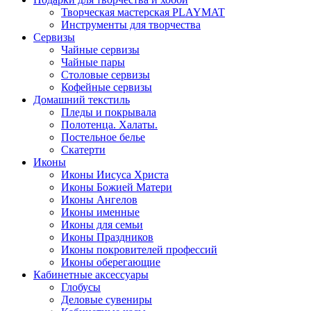
Творческая мастерская PLAYMAT
Инструменты для творчества
Cервизы
Чайные сервизы
Чайные пары
Столовые сервизы
Кофейные сервизы
Домашний текстиль
Пледы и покрывала
Полотенца. Халаты.
Постельное белье
Скатерти
Иконы
Иконы Иисуса Христа
Иконы Божией Матери
Иконы Ангелов
Иконы именные
Иконы для семьи
Иконы Праздников
Иконы покровителей профессий
Иконы оберегающие
Кабинетные аксессуары
Глобусы
Деловые сувениры