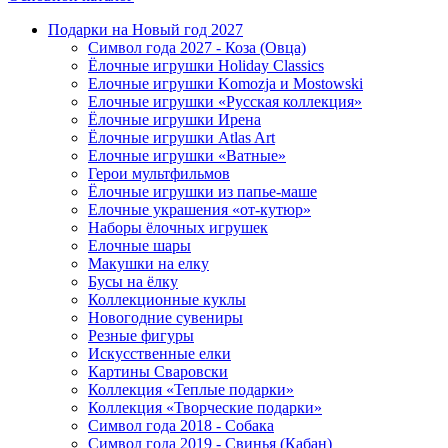
Подарки на Новый год 2027
Символ года 2027 - Коза (Овца)
Ёлочные игрушки Holiday Classics
Елочные игрушки Komozja и Mostowski
Елочные игрушки «Русская коллекция»
Ёлочные игрушки Ирена
Ёлочные игрушки Atlas Art
Елочные игрушки «Ватные»
Герои мультфильмов
Ёлочные игрушки из папье-маше
Елочные украшения «от-кутюр»
Наборы ёлочных игрушек
Елочные шары
Макушки на елку
Бусы на ёлку
Коллекционные куклы
Новогодние сувениры
Резные фигуры
Искусственные елки
Картины Сваровски
Коллекция «Теплые подарки»
Коллекция «Творческие подарки»
Символ года 2018 - Собака
Символ года 2019 - Свинья (Кабан)