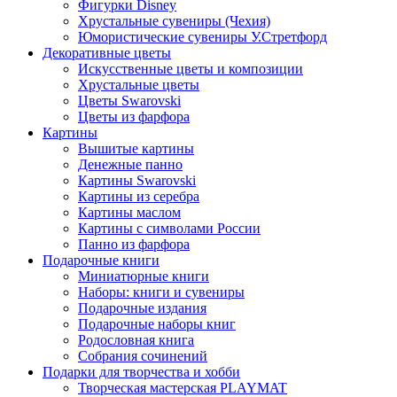
Фигурки Disney
Хрустальные сувениры (Чехия)
Юмористические сувениры У.Стретфорд
Декоративные цветы
Искусственные цветы и композиции
Хрустальные цветы
Цветы Swarovski
Цветы из фарфора
Картины
Вышитые картины
Денежные панно
Картины Swarovski
Картины из серебра
Картины маслом
Картины с символами России
Панно из фарфора
Подарочные книги
Миниатюрные книги
Наборы: книги и сувениры
Подарочные издания
Подарочные наборы книг
Родословная книга
Собрания сочинений
Подарки для творчества и хобби
Творческая мастерская PLAYMAT