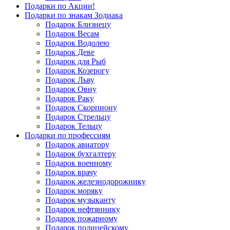
Подарки по Акции!
Подарки по знакам Зодиака
Подарок Близнецу
Подарок Весам
Подарок Водолею
Подарок Деве
Подарок для Рыб
Подарок Козерогу
Подарок Льву
Подарок Овну
Подарок Раку
Подарок Скорпиону
Подарок Стрельцу
Подарок Тельцу
Подарки по профессиям
Подарок авиатору
Подарок бухгалтеру
Подарок военному
Подарок врачу
Подарок железнодорожнику
Подарок моряку
Подарок музыканту
Подарок нефтяннику
Подарок пожарному
Подарок полицейскому