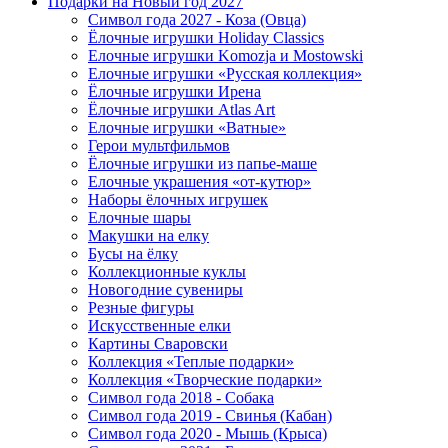
Подарки на Новый год 2027
Символ года 2027 - Коза (Овца)
Ёлочные игрушки Holiday Classics
Елочные игрушки Komozja и Mostowski
Елочные игрушки «Русская коллекция»
Ёлочные игрушки Ирена
Ёлочные игрушки Atlas Art
Елочные игрушки «Ватные»
Герои мультфильмов
Ёлочные игрушки из папье-маше
Елочные украшения «от-кутюр»
Наборы ёлочных игрушек
Елочные шары
Макушки на елку
Бусы на ёлку
Коллекционные куклы
Новогодние сувениры
Резные фигуры
Искусственные елки
Картины Сваровски
Коллекция «Теплые подарки»
Коллекция «Творческие подарки»
Символ года 2018 - Собака
Символ года 2019 - Свинья (Кабан)
Символ года 2020 - Мышь (Крыса)