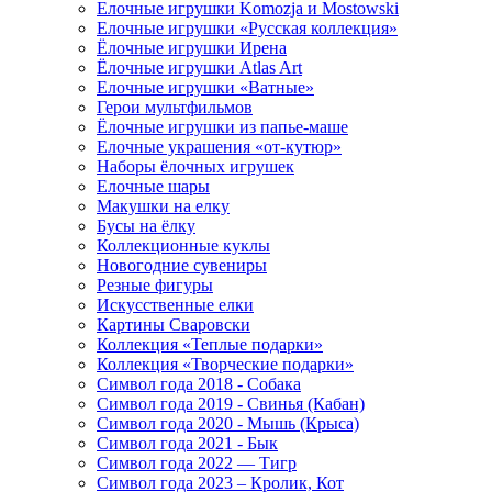
Елочные игрушки Komozja и Mostowski
Елочные игрушки «Русская коллекция»
Ёлочные игрушки Ирена
Ёлочные игрушки Atlas Art
Елочные игрушки «Ватные»
Герои мультфильмов
Ёлочные игрушки из папье-маше
Елочные украшения «от-кутюр»
Наборы ёлочных игрушек
Елочные шары
Макушки на елку
Бусы на ёлку
Коллекционные куклы
Новогодние сувениры
Резные фигуры
Искусственные елки
Картины Сваровски
Коллекция «Теплые подарки»
Коллекция «Творческие подарки»
Символ года 2018 - Собака
Символ года 2019 - Свинья (Кабан)
Символ года 2020 - Мышь (Крыса)
Символ года 2021 - Бык
Символ года 2022 — Тигр
Символ года 2023 – Кролик, Кот