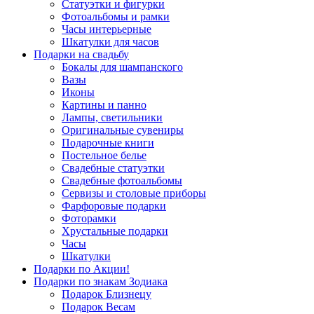
Статуэтки и фигурки
Фотоальбомы и рамки
Часы интерьерные
Шкатулки для часов
Подарки на свадьбу
Бокалы для шампанского
Вазы
Иконы
Картины и панно
Лампы, светильники
Оригинальные сувениры
Подарочные книги
Постельное белье
Свадебные статуэтки
Свадебные фотоальбомы
Сервизы и столовые приборы
Фарфоровые подарки
Фоторамки
Хрустальные подарки
Часы
Шкатулки
Подарки по Акции!
Подарки по знакам Зодиака
Подарок Близнецу
Подарок Весам