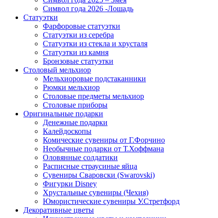
Символ года 2026 -Лошадь
Статуэтки
Фарфоровые статуэтки
Статуэтки из серебра
Статуэтки из стекла и хрусталя
Статуэтки из камня
Бронзовые статуэтки
Столовый мельхиор
Мельхиоровые подстаканники
Рюмки мельхиор
Столовые предметы мельхиор
Столовые приборы
Оригинальные подарки
Денежные подарки
Калейдоскопы
Комические сувениры от Г.Форчино
Необычные подарки от Т.Хоффмана
Оловянные солдатики
Расписные страусиные яйца
Сувениры Сваровски (Swarovski)
Фигурки Disney
Хрустальные сувениры (Чехия)
Юмористические сувениры У.Стретфорд
Декоративные цветы