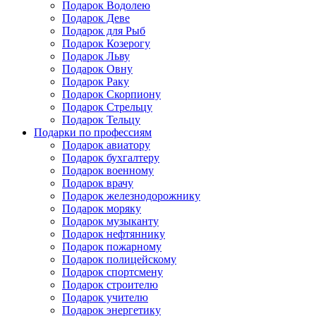
Подарок Водолею
Подарок Деве
Подарок для Рыб
Подарок Козерогу
Подарок Льву
Подарок Овну
Подарок Раку
Подарок Скорпиону
Подарок Стрельцу
Подарок Тельцу
Подарки по профессиям
Подарок авиатору
Подарок бухгалтеру
Подарок военному
Подарок врачу
Подарок железнодорожнику
Подарок моряку
Подарок музыканту
Подарок нефтяннику
Подарок пожарному
Подарок полицейскому
Подарок спортсмену
Подарок строителю
Подарок учителю
Подарок энергетику