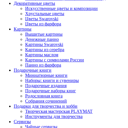
Декоративные цветы
Искусственные цветы и композиции
Хрустальные цветы
Цветы Swarovski
Цветы из фарфора
Картины
Вышитые картины
Денежные панно
Картины Swarovski
Картины из серебра
Картины маслом
Картины с символами России
Панно из фарфора
Подарочные книги
Миниатюрные книги
Наборы: книги и сувениры
Подарочные издания
Подарочные наборы книг
Родословная книга
Собрания сочинений
Подарки для творчества и хобби
Творческая мастерская PLAYMAT
Инструменты для творчества
Cервизы
Чайные сервизы