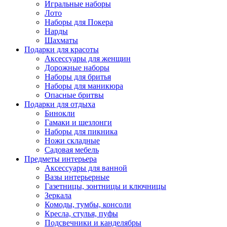
Игральные наборы
Лото
Наборы для Покера
Нарды
Шахматы
Подарки для красоты
Аксессуары для женщин
Дорожные наборы
Наборы для бритья
Наборы для маникюра
Опасные бритвы
Подарки для отдыха
Бинокли
Гамаки и шезлонги
Наборы для пикника
Ножи складные
Садовая мебель
Предметы интерьера
Аксессуары для ванной
Вазы интерьерные
Газетницы, зонтницы и ключницы
Зеркала
Комоды, тумбы, консоли
Кресла, стулья, пуфы
Подсвечники и канделябры