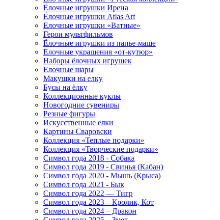
Ёлочные игрушки Ирена
Ёлочные игрушки Atlas Art
Елочные игрушки «Ватные»
Герои мультфильмов
Ёлочные игрушки из папье-маше
Елочные украшения «от-кутюр»
Наборы ёлочных игрушек
Елочные шары
Макушки на елку
Бусы на ёлку
Коллекционные куклы
Новогодние сувениры
Резные фигуры
Искусственные елки
Картины Сваровски
Коллекция «Теплые подарки»
Коллекция «Творческие подарки»
Символ года 2018 - Собака
Символ года 2019 - Свинья (Кабан)
Символ года 2020 - Мышь (Крыса)
Символ года 2021 - Бык
Символ года 2022 — Тигр
Символ года 2023 – Кролик, Кот
Символ года 2024 – Дракон
Символ года 2025 – Змея