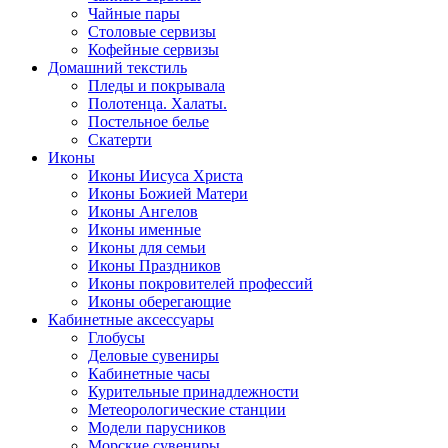
Чайные пары
Столовые сервизы
Кофейные сервизы
Домашний текстиль
Пледы и покрывала
Полотенца. Халаты.
Постельное белье
Скатерти
Иконы
Иконы Иисуса Христа
Иконы Божией Матери
Иконы Ангелов
Иконы именные
Иконы для семьи
Иконы Праздников
Иконы покровителей профессий
Иконы оберегающие
Кабинетные аксессуары
Глобусы
Деловые сувениры
Кабинетные часы
Курительные принадлежности
Метеорологические станции
Модели парусников
Морские сувениры