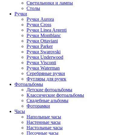
Светильники и лампы
Столы
Ручки
Ручки Aurora
Ручки Cross
Ручки Linea Argenti
Ручки Montblanc
Ручки Ottaviani
Ручки Parker
Ручки Swarovski
Ручки Underwood
Ручки Visconti
Ручки Waterman
Серебряные ручки
Футляры для ручек
Фотоальбомы
Детские фотоальбомы
Классические фотоальбомы
Свадебные альбомы
Фоторамки
Часы
Напольные часы
Настенные часы
Настольные часы
Песочные часы