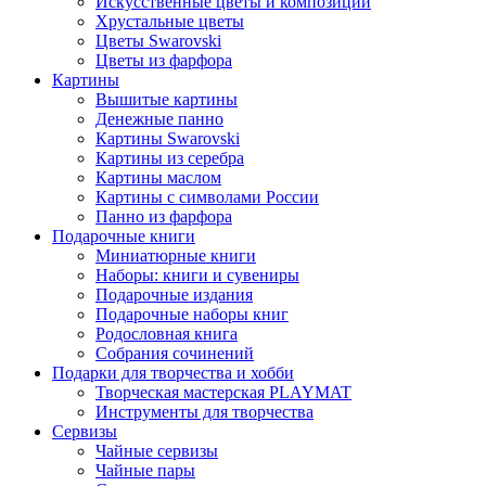
Искусственные цветы и композиции
Хрустальные цветы
Цветы Swarovski
Цветы из фарфора
Картины
Вышитые картины
Денежные панно
Картины Swarovski
Картины из серебра
Картины маслом
Картины с символами России
Панно из фарфора
Подарочные книги
Миниатюрные книги
Наборы: книги и сувениры
Подарочные издания
Подарочные наборы книг
Родословная книга
Собрания сочинений
Подарки для творчества и хобби
Творческая мастерская PLAYMAT
Инструменты для творчества
Cервизы
Чайные сервизы
Чайные пары