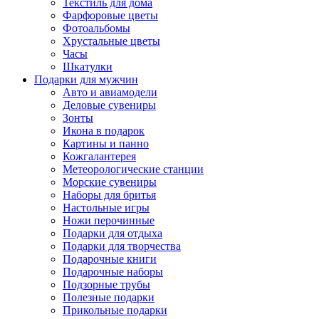
Текстиль для дома
Фарфоровые цветы
Фотоальбомы
Хрустальные цветы
Часы
Шкатулки
Подарки для мужчин
Авто и авиамодели
Деловые сувениры
Зонты
Икона в подарок
Картины и панно
Кожгалантерея
Метеорологические станции
Морские сувениры
Наборы для бритья
Настольные игры
Ножи перочинные
Подарки для отдыха
Подарки для творчества
Подарочные книги
Подарочные наборы
Подзорные трубы
Полезные подарки
Прикольные подарки