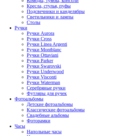
Комоды, тумбы, консоли
Кресла, стулья, пуфы
Подсвечники и канделябры
Светильники и лампы
Столы
Ручки
Ручки Aurora
Ручки Cross
Ручки Linea Argenti
Ручки Montblanc
Ручки Ottaviani
Ручки Parker
Ручки Swarovski
Ручки Underwood
Ручки Visconti
Ручки Waterman
Серебряные ручки
Футляры для ручек
Фотоальбомы
Детские фотоальбомы
Классические фотоальбомы
Свадебные альбомы
Фоторамки
Часы
Напольные часы