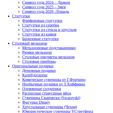
Символ года 2024 – Дракон
Символ года 2025 – Змея
Символ года 2026 -Лошадь
Статуэтки
Фарфоровые статуэтки
Статуэтки из серебра
Статуэтки из стекла и хрусталя
Статуэтки из камня
Бронзовые статуэтки
Столовый мельхиор
Мельхиоровые подстаканники
Рюмки мельхиор
Столовые предметы мельхиор
Столовые приборы
Оригинальные подарки
Денежные подарки
Калейдоскопы
Комические сувениры от Г.Форчино
Необычные подарки от Т.Хоффмана
Оловянные солдатики
Расписные страусиные яйца
Сувениры Сваровски (Swarovski)
Фигурки Disney
Хрустальные сувениры (Чехия)
Юмористические сувениры У.Стретфорд