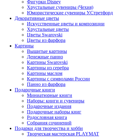
Фигурки Disney
Хрустальные сувениры (Чехия)
Юмористические сувениры У.Стретфорд
Декоративные цветы
Искусственные цветы и композиции
Хрустальные цветы
Цветы Swarovski
Цветы из фарфора
Картины
Вышитые картины
Денежные панно
Картины Swarovski
Картины из серебра
Картины маслом
Картины с символами России
Панно из фарфора
Подарочные книги
Миниатюрные книги
Наборы: книги и сувениры
Подарочные издания
Подарочные наборы книг
Родословная книга
Собрания сочинений
Подарки для творчества и хобби
Творческая мастерская PLAYMAT