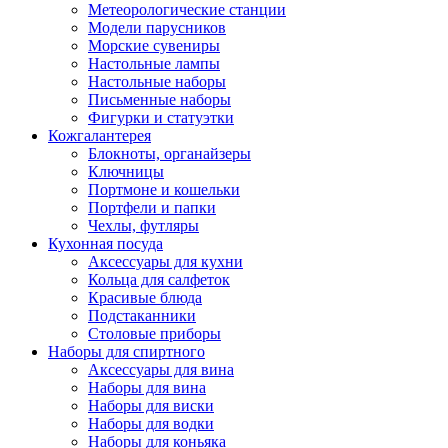
Метеорологические станции
Модели парусников
Морские сувениры
Настольные лампы
Настольные наборы
Письменные наборы
Фигурки и статуэтки
Кожгалантерея
Блокноты, органайзеры
Ключницы
Портмоне и кошельки
Портфели и папки
Чехлы, футляры
Кухонная посуда
Аксессуары для кухни
Кольца для салфеток
Красивые блюда
Подстаканники
Столовые приборы
Наборы для спиртного
Аксессуары для вина
Наборы для вина
Наборы для виски
Наборы для водки
Наборы для коньяка