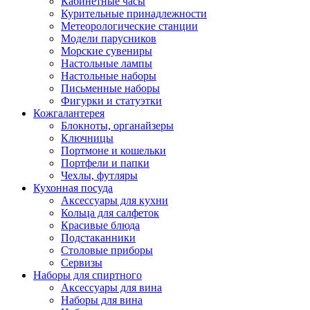
Кабинетные часы
Курительные принадлежности
Метеорологические станции
Модели парусников
Морские сувениры
Настольные лампы
Настольные наборы
Письменные наборы
Фигурки и статуэтки
Кожгалантерея
Блокноты, органайзеры
Ключницы
Портмоне и кошельки
Портфели и папки
Чехлы, футляры
Кухонная посуда
Аксессуары для кухни
Кольца для салфеток
Красивые блюда
Подстаканники
Столовые приборы
Cервизы
Наборы для спиртного
Аксессуары для вина
Наборы для вина