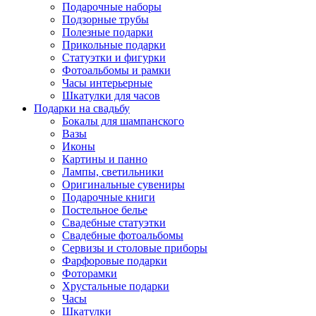
Подарочные наборы
Подзорные трубы
Полезные подарки
Прикольные подарки
Статуэтки и фигурки
Фотоальбомы и рамки
Часы интерьерные
Шкатулки для часов
Подарки на свадьбу
Бокалы для шампанского
Вазы
Иконы
Картины и панно
Лампы, светильники
Оригинальные сувениры
Подарочные книги
Постельное белье
Свадебные статуэтки
Свадебные фотоальбомы
Сервизы и столовые приборы
Фарфоровые подарки
Фоторамки
Хрустальные подарки
Часы
Шкатулки