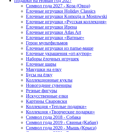
Подарки на Новый год 2027
Символ года 2027 - Коза (Овца)
Ёлочные игрушки Holiday Classics
Елочные игрушки Komozja и Mostowski
Елочные игрушки «Русская коллекция»
Ёлочные игрушки Ирена
Ёлочные игрушки Atlas Art
Елочные игрушки «Ватные»
Герои мультфильмов
Ёлочные игрушки из папье-маше
Елочные украшения «от-кутюр»
Наборы ёлочных игрушек
Елочные шары
Макушки на елку
Бусы на ёлку
Коллекционные куклы
Новогодние сувениры
Резные фигуры
Искусственные елки
Картины Сваровски
Коллекция «Теплые подарки»
Коллекция «Творческие подарки»
Символ года 2018 - Собака
Символ года 2019 - Свинья (Кабан)
Символ года 2020 - Мышь (Крыса)