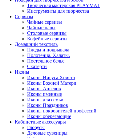
Творческая мастерская PLAYMAT
Инструменты для творчества
Cервизы
Чайные сервизы
Чайные пары
Столовые сервизы
Кофейные сервизы
Домашний текстиль
Пледы и покрывала
Полотенца. Халаты.
Постельное белье
Скатерти
Иконы
Иконы Иисуса Христа
Иконы Божией Матери
Иконы Ангелов
Иконы именные
Иконы для семьи
Иконы Праздников
Иконы покровителей профессий
Иконы оберегающие
Кабинетные аксессуары
Глобусы
Деловые сувениры