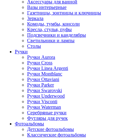
Аксессуары для ванной
Вазы интерьерные
Газетницы, зонтницы и ключницы
Зеркала
Комоды, тумбы, консоли
Кресла, стулья, пуфы
Подсвечники и канделябры
Светильники и лампы
Столы
Ручки
Ручки Aurora
Ручки Cross
Ручки Linea Argenti
Ручки Montblanc
Ручки Ottaviani
Ручки Parker
Ручки Swarovski
Ручки Underwood
Ручки Visconti
Ручки Waterman
Серебряные ручки
Футляры для ручек
Фотоальбомы
Детские фотоальбомы
Классические фотоальбомы