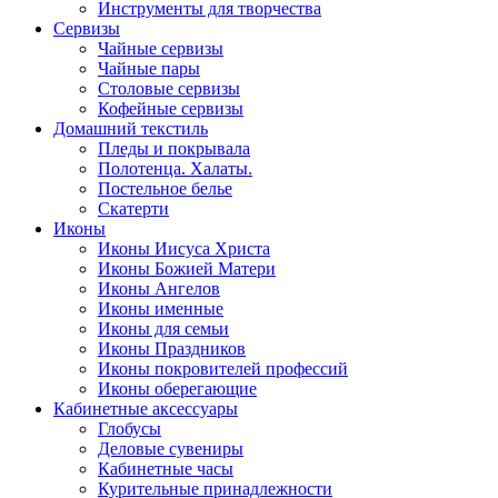
Инструменты для творчества
Cервизы
Чайные сервизы
Чайные пары
Столовые сервизы
Кофейные сервизы
Домашний текстиль
Пледы и покрывала
Полотенца. Халаты.
Постельное белье
Скатерти
Иконы
Иконы Иисуса Христа
Иконы Божией Матери
Иконы Ангелов
Иконы именные
Иконы для семьи
Иконы Праздников
Иконы покровителей профессий
Иконы оберегающие
Кабинетные аксессуары
Глобусы
Деловые сувениры
Кабинетные часы
Курительные принадлежности