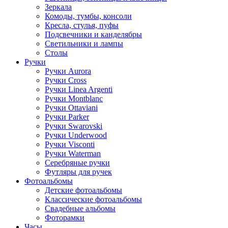
Зеркала
Комоды, тумбы, консоли
Кресла, стулья, пуфы
Подсвечники и канделябры
Светильники и лампы
Столы
Ручки
Ручки Aurora
Ручки Cross
Ручки Linea Argenti
Ручки Montblanc
Ручки Ottaviani
Ручки Parker
Ручки Swarovski
Ручки Underwood
Ручки Visconti
Ручки Waterman
Серебряные ручки
Футляры для ручек
Фотоальбомы
Детские фотоальбомы
Классические фотоальбомы
Свадебные альбомы
Фоторамки
Часы