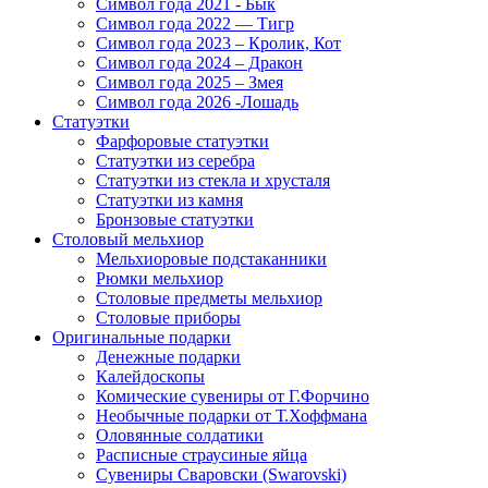
Символ года 2021 - Бык
Символ года 2022 — Тигр
Символ года 2023 – Кролик, Кот
Символ года 2024 – Дракон
Символ года 2025 – Змея
Символ года 2026 -Лошадь
Статуэтки
Фарфоровые статуэтки
Статуэтки из серебра
Статуэтки из стекла и хрусталя
Статуэтки из камня
Бронзовые статуэтки
Столовый мельхиор
Мельхиоровые подстаканники
Рюмки мельхиор
Столовые предметы мельхиор
Столовые приборы
Оригинальные подарки
Денежные подарки
Калейдоскопы
Комические сувениры от Г.Форчино
Необычные подарки от Т.Хоффмана
Оловянные солдатики
Расписные страусиные яйца
Сувениры Сваровски (Swarovski)