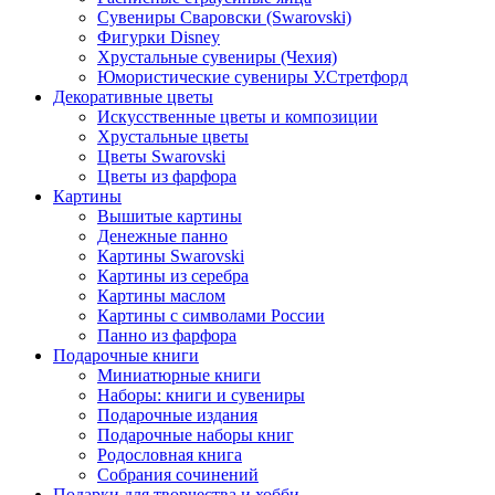
Сувениры Сваровски (Swarovski)
Фигурки Disney
Хрустальные сувениры (Чехия)
Юмористические сувениры У.Стретфорд
Декоративные цветы
Искусственные цветы и композиции
Хрустальные цветы
Цветы Swarovski
Цветы из фарфора
Картины
Вышитые картины
Денежные панно
Картины Swarovski
Картины из серебра
Картины маслом
Картины с символами России
Панно из фарфора
Подарочные книги
Миниатюрные книги
Наборы: книги и сувениры
Подарочные издания
Подарочные наборы книг
Родословная книга
Собрания сочинений
Подарки для творчества и хобби