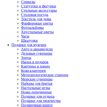
Сервизы
Статуэтки и фигурки
Стильные аксессуары
Столовая посуда
Текстиль для дома
Фарфоровые цветы
Фотоальбомы
Хрустальные цветы
Часы
Шкатулки
Подарки для мужчин
Авто и авиамодели
Деловые сувениры
Зонты
Икона в подарок
Картины и панно
Кожгалантерея
Метеорологические станции
Морские сувениры
Наборы для бритья
Настольные игры
Ножи перочинные
Подарки для отдыха
Подарки для творчества
Подарочные книги