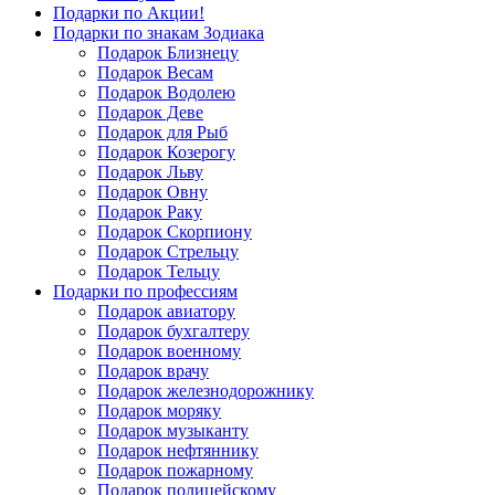
Подарки по Акции!
Подарки по знакам Зодиака
Подарок Близнецу
Подарок Весам
Подарок Водолею
Подарок Деве
Подарок для Рыб
Подарок Козерогу
Подарок Льву
Подарок Овну
Подарок Раку
Подарок Скорпиону
Подарок Стрельцу
Подарок Тельцу
Подарки по профессиям
Подарок авиатору
Подарок бухгалтеру
Подарок военному
Подарок врачу
Подарок железнодорожнику
Подарок моряку
Подарок музыканту
Подарок нефтяннику
Подарок пожарному
Подарок полицейскому