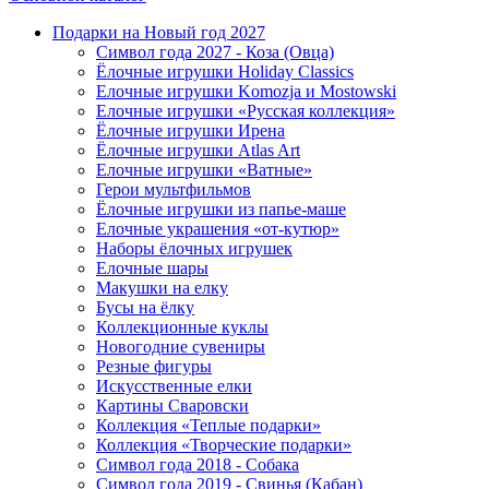
Подарки на Новый год 2027
Символ года 2027 - Коза (Овца)
Ёлочные игрушки Holiday Classics
Елочные игрушки Komozja и Mostowski
Елочные игрушки «Русская коллекция»
Ёлочные игрушки Ирена
Ёлочные игрушки Atlas Art
Елочные игрушки «Ватные»
Герои мультфильмов
Ёлочные игрушки из папье-маше
Елочные украшения «от-кутюр»
Наборы ёлочных игрушек
Елочные шары
Макушки на елку
Бусы на ёлку
Коллекционные куклы
Новогодние сувениры
Резные фигуры
Искусственные елки
Картины Сваровски
Коллекция «Теплые подарки»
Коллекция «Творческие подарки»
Символ года 2018 - Собака
Символ года 2019 - Свинья (Кабан)