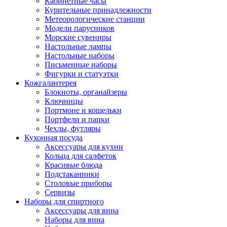
Кабинетные часы
Курительные принадлежности
Метеорологические станции
Модели парусников
Морские сувениры
Настольные лампы
Настольные наборы
Письменные наборы
Фигурки и статуэтки
Кожгалантерея
Блокноты, органайзеры
Ключницы
Портмоне и кошельки
Портфели и папки
Чехлы, футляры
Кухонная посуда
Аксессуары для кухни
Кольца для салфеток
Красивые блюда
Подстаканники
Столовые приборы
Cервизы
Наборы для спиртного
Аксессуары для вина
Наборы для вина