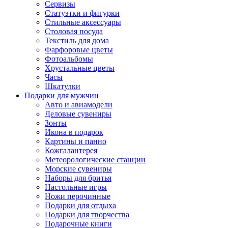
Сервизы
Статуэтки и фигурки
Стильные аксессуары
Столовая посуда
Текстиль для дома
Фарфоровые цветы
Фотоальбомы
Хрустальные цветы
Часы
Шкатулки
Подарки для мужчин
Авто и авиамодели
Деловые сувениры
Зонты
Икона в подарок
Картины и панно
Кожгалантерея
Метеорологические станции
Морские сувениры
Наборы для бритья
Настольные игры
Ножи перочинные
Подарки для отдыха
Подарки для творчества
Подарочные книги