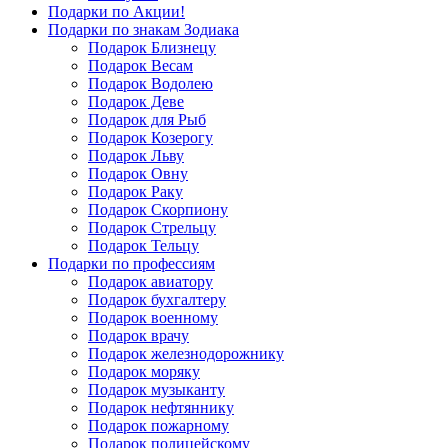
Подарки по Акции!
Подарки по знакам Зодиака
Подарок Близнецу
Подарок Весам
Подарок Водолею
Подарок Деве
Подарок для Рыб
Подарок Козерогу
Подарок Льву
Подарок Овну
Подарок Раку
Подарок Скорпиону
Подарок Стрельцу
Подарок Тельцу
Подарки по профессиям
Подарок авиатору
Подарок бухгалтеру
Подарок военному
Подарок врачу
Подарок железнодорожнику
Подарок моряку
Подарок музыканту
Подарок нефтяннику
Подарок пожарному
Подарок полицейскому