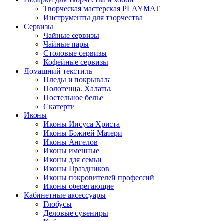
Творческая мастерская PLAYMAT
Инструменты для творчества
Cервизы
Чайные сервизы
Чайные пары
Столовые сервизы
Кофейные сервизы
Домашний текстиль
Пледы и покрывала
Полотенца. Халаты.
Постельное белье
Скатерти
Иконы
Иконы Иисуса Христа
Иконы Божией Матери
Иконы Ангелов
Иконы именные
Иконы для семьи
Иконы Праздников
Иконы покровителей профессий
Иконы оберегающие
Кабинетные аксессуары
Глобусы
Деловые сувениры