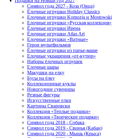
Подарки на Новый год 2027
Символ года 2027 - Коза (Овца)
Ёлочные игрушки Holiday Classics
Елочные игрушки Komozja и Mostowski
Елочные игрушки «Русская коллекция»
Ёлочные игрушки Ирена
Ёлочные игрушки Atlas Art
Елочные игрушки «Ватные»
Герои мультфильмов
Ёлочные игрушки из папье-маше
Елочные украшения «от-кутюр»
Наборы ёлочных игрушек
Елочные шары
Макушки на елку
Бусы на ёлку
Коллекционные куклы
Новогодние сувениры
Резные фигуры
Искусственные елки
Картины Сваровски
Коллекция «Теплые подарки»
Коллекция «Творческие подарки»
Символ года 2018 - Собака
Символ года 2019 - Свинья (Кабан)
Символ года 2020 - Мышь (Крыса)