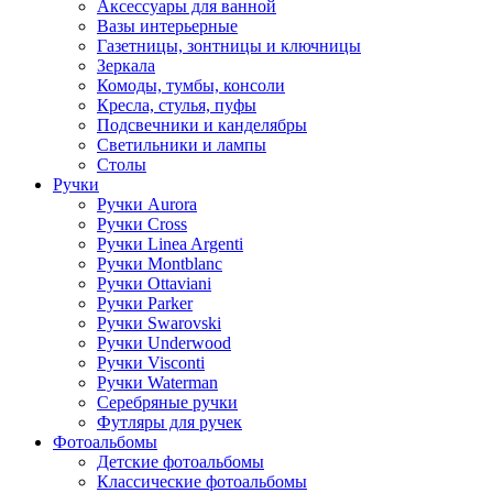
Аксессуары для ванной
Вазы интерьерные
Газетницы, зонтницы и ключницы
Зеркала
Комоды, тумбы, консоли
Кресла, стулья, пуфы
Подсвечники и канделябры
Светильники и лампы
Столы
Ручки
Ручки Aurora
Ручки Cross
Ручки Linea Argenti
Ручки Montblanc
Ручки Ottaviani
Ручки Parker
Ручки Swarovski
Ручки Underwood
Ручки Visconti
Ручки Waterman
Серебряные ручки
Футляры для ручек
Фотоальбомы
Детские фотоальбомы
Классические фотоальбомы