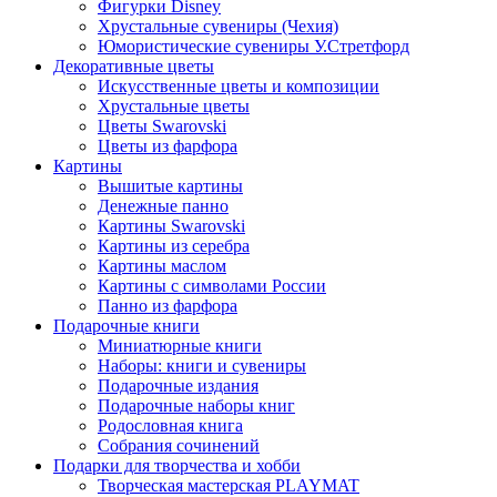
Фигурки Disney
Хрустальные сувениры (Чехия)
Юмористические сувениры У.Стретфорд
Декоративные цветы
Искусственные цветы и композиции
Хрустальные цветы
Цветы Swarovski
Цветы из фарфора
Картины
Вышитые картины
Денежные панно
Картины Swarovski
Картины из серебра
Картины маслом
Картины с символами России
Панно из фарфора
Подарочные книги
Миниатюрные книги
Наборы: книги и сувениры
Подарочные издания
Подарочные наборы книг
Родословная книга
Собрания сочинений
Подарки для творчества и хобби
Творческая мастерская PLAYMAT