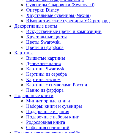
Сувениры Сваровски (Swarovski)
Фигурки Disney
Хрустальные сувениры (Чехия)
Юмористические сувениры У.Стретфорд
Декоративные цветы
Искусственные цветы и композиции
Хрустальные цветы
Цветы Swarovski
Цветы из фарфора
Картины
Вышитые картины
Денежные панно
Картины Swarovski
Картины из серебра
Картины маслом
Картины с символами России
Панно из фарфора
Подарочные книги
Миниатюрные книги
Наборы: книги и сувениры
Подарочные издания
Подарочные наборы книг
Родословная книга
Собрания сочинений
Подарки для творчества и хобби