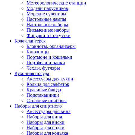
Метеорологические станции
Модели парусников
Морские сувениры
Настольные лампы
Настольные наборы
Письменные наборы
Фигурки и статуэтки
Кожгалантерея
Блокноты, органайзеры
Ключницы
Портмоне и кошельки
Портфели и папки
Чехлы, футляры
Кухонная посуда
Аксессуары для кухни
Кольца для салфеток
Красивые блюда
Подстаканники
Столовые приборы
Наборы для спиртного
Аксессуары для вина
Наборы для вина
Наборы для виски
Наборы для водки
Наборы для коньяка