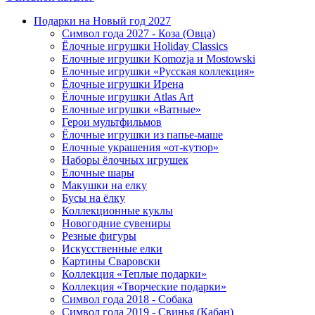
Подарки на Новый год 2027
Символ года 2027 - Коза (Овца)
Ёлочные игрушки Holiday Classics
Елочные игрушки Komozja и Mostowski
Елочные игрушки «Русская коллекция»
Ёлочные игрушки Ирена
Ёлочные игрушки Atlas Art
Елочные игрушки «Ватные»
Герои мультфильмов
Ёлочные игрушки из папье-маше
Елочные украшения «от-кутюр»
Наборы ёлочных игрушек
Елочные шары
Макушки на елку
Бусы на ёлку
Коллекционные куклы
Новогодние сувениры
Резные фигуры
Искусственные елки
Картины Сваровски
Коллекция «Теплые подарки»
Коллекция «Творческие подарки»
Символ года 2018 - Собака
Символ года 2019 - Свинья (Кабан)