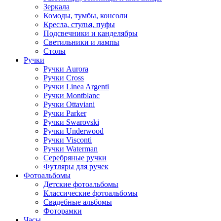
Зеркала
Комоды, тумбы, консоли
Кресла, стулья, пуфы
Подсвечники и канделябры
Светильники и лампы
Столы
Ручки
Ручки Aurora
Ручки Cross
Ручки Linea Argenti
Ручки Montblanc
Ручки Ottaviani
Ручки Parker
Ручки Swarovski
Ручки Underwood
Ручки Visconti
Ручки Waterman
Серебряные ручки
Футляры для ручек
Фотоальбомы
Детские фотоальбомы
Классические фотоальбомы
Свадебные альбомы
Фоторамки
Часы