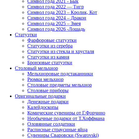
Символ года 2021 - Бык
Символ года 2022 — Тигр
Символ года 2023 – Кролик, Кот
Символ года 2024 – Дракон
Символ года 2025 – Змея
Символ года 2026 -Лошадь
Статуэтки
Фарфоровые статуэтки
Статуэтки из серебра
Статуэтки из стекла и хрусталя
Статуэтки из камня
Бронзовые статуэтки
Столовый мельхиор
Мельхиоровые подстаканники
Рюмки мельхиор
Столовые предметы мельхиор
Столовые приборы
Оригинальные подарки
Денежные подарки
Калейдоскопы
Комические сувениры от Г.Форчино
Необычные подарки от Т.Хоффмана
Оловянные солдатики
Расписные страусиные яйца
Сувениры Сваровски (Swarovski)