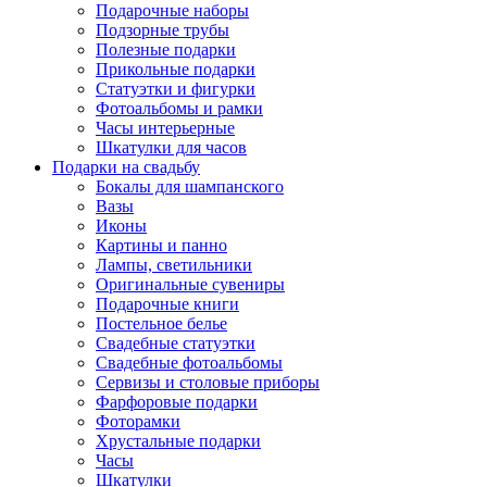
Подарочные наборы
Подзорные трубы
Полезные подарки
Прикольные подарки
Статуэтки и фигурки
Фотоальбомы и рамки
Часы интерьерные
Шкатулки для часов
Подарки на свадьбу
Бокалы для шампанского
Вазы
Иконы
Картины и панно
Лампы, светильники
Оригинальные сувениры
Подарочные книги
Постельное белье
Свадебные статуэтки
Свадебные фотоальбомы
Сервизы и столовые приборы
Фарфоровые подарки
Фоторамки
Хрустальные подарки
Часы
Шкатулки