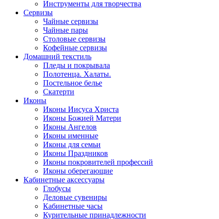
Инструменты для творчества
Cервизы
Чайные сервизы
Чайные пары
Столовые сервизы
Кофейные сервизы
Домашний текстиль
Пледы и покрывала
Полотенца. Халаты.
Постельное белье
Скатерти
Иконы
Иконы Иисуса Христа
Иконы Божией Матери
Иконы Ангелов
Иконы именные
Иконы для семьи
Иконы Праздников
Иконы покровителей профессий
Иконы оберегающие
Кабинетные аксессуары
Глобусы
Деловые сувениры
Кабинетные часы
Курительные принадлежности