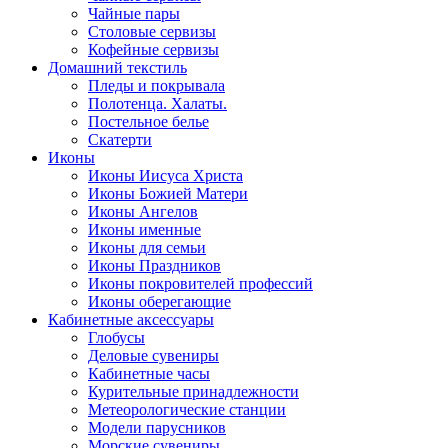
Чайные пары
Столовые сервизы
Кофейные сервизы
Домашний текстиль
Пледы и покрывала
Полотенца. Халаты.
Постельное белье
Скатерти
Иконы
Иконы Иисуса Христа
Иконы Божией Матери
Иконы Ангелов
Иконы именные
Иконы для семьи
Иконы Праздников
Иконы покровителей профессий
Иконы оберегающие
Кабинетные аксессуары
Глобусы
Деловые сувениры
Кабинетные часы
Курительные принадлежности
Метеорологические станции
Модели парусников
Морские сувениры