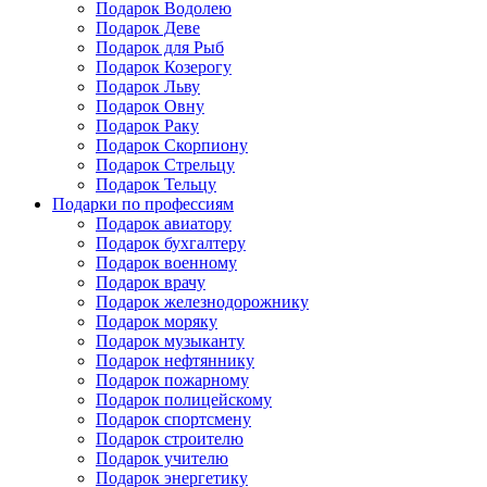
Подарок Водолею
Подарок Деве
Подарок для Рыб
Подарок Козерогу
Подарок Льву
Подарок Овну
Подарок Раку
Подарок Скорпиону
Подарок Стрельцу
Подарок Тельцу
Подарки по профессиям
Подарок авиатору
Подарок бухгалтеру
Подарок военному
Подарок врачу
Подарок железнодорожнику
Подарок моряку
Подарок музыканту
Подарок нефтяннику
Подарок пожарному
Подарок полицейскому
Подарок спортсмену
Подарок строителю
Подарок учителю
Подарок энергетику