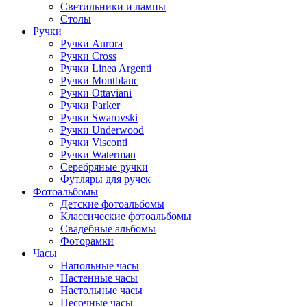
Светильники и лампы
Столы
Ручки
Ручки Aurora
Ручки Cross
Ручки Linea Argenti
Ручки Montblanc
Ручки Ottaviani
Ручки Parker
Ручки Swarovski
Ручки Underwood
Ручки Visconti
Ручки Waterman
Серебряные ручки
Футляры для ручек
Фотоальбомы
Детские фотоальбомы
Классические фотоальбомы
Свадебные альбомы
Фоторамки
Часы
Напольные часы
Настенные часы
Настольные часы
Песочные часы