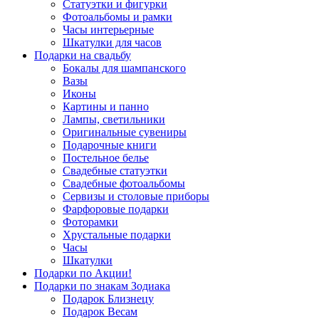
Статуэтки и фигурки
Фотоальбомы и рамки
Часы интерьерные
Шкатулки для часов
Подарки на свадьбу
Бокалы для шампанского
Вазы
Иконы
Картины и панно
Лампы, светильники
Оригинальные сувениры
Подарочные книги
Постельное белье
Свадебные статуэтки
Свадебные фотоальбомы
Сервизы и столовые приборы
Фарфоровые подарки
Фоторамки
Хрустальные подарки
Часы
Шкатулки
Подарки по Акции!
Подарки по знакам Зодиака
Подарок Близнецу
Подарок Весам