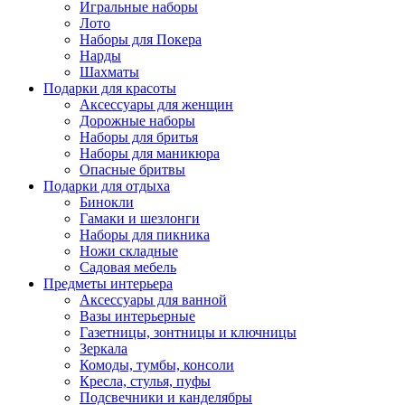
Игральные наборы
Лото
Наборы для Покера
Нарды
Шахматы
Подарки для красоты
Аксессуары для женщин
Дорожные наборы
Наборы для бритья
Наборы для маникюра
Опасные бритвы
Подарки для отдыха
Бинокли
Гамаки и шезлонги
Наборы для пикника
Ножи складные
Садовая мебель
Предметы интерьера
Аксессуары для ванной
Вазы интерьерные
Газетницы, зонтницы и ключницы
Зеркала
Комоды, тумбы, консоли
Кресла, стулья, пуфы
Подсвечники и канделябры