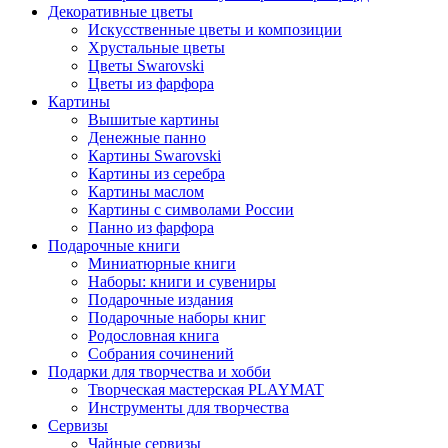
Декоративные цветы
Искусственные цветы и композиции
Хрустальные цветы
Цветы Swarovski
Цветы из фарфора
Картины
Вышитые картины
Денежные панно
Картины Swarovski
Картины из серебра
Картины маслом
Картины с символами России
Панно из фарфора
Подарочные книги
Миниатюрные книги
Наборы: книги и сувениры
Подарочные издания
Подарочные наборы книг
Родословная книга
Собрания сочинений
Подарки для творчества и хобби
Творческая мастерская PLAYMAT
Инструменты для творчества
Cервизы
Чайные сервизы