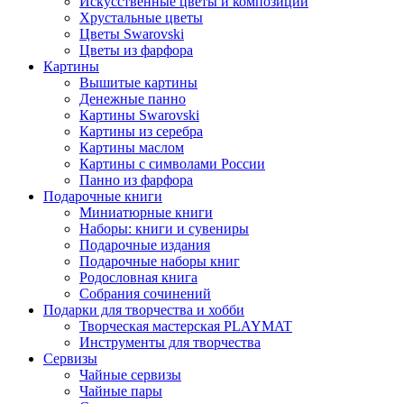
Искусственные цветы и композиции
Хрустальные цветы
Цветы Swarovski
Цветы из фарфора
Картины
Вышитые картины
Денежные панно
Картины Swarovski
Картины из серебра
Картины маслом
Картины с символами России
Панно из фарфора
Подарочные книги
Миниатюрные книги
Наборы: книги и сувениры
Подарочные издания
Подарочные наборы книг
Родословная книга
Собрания сочинений
Подарки для творчества и хобби
Творческая мастерская PLAYMAT
Инструменты для творчества
Cервизы
Чайные сервизы
Чайные пары