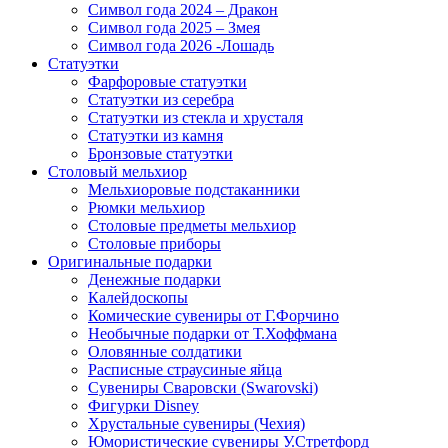
Символ года 2024 – Дракон
Символ года 2025 – Змея
Символ года 2026 -Лошадь
Статуэтки
Фарфоровые статуэтки
Статуэтки из серебра
Статуэтки из стекла и хрусталя
Статуэтки из камня
Бронзовые статуэтки
Столовый мельхиор
Мельхиоровые подстаканники
Рюмки мельхиор
Столовые предметы мельхиор
Столовые приборы
Оригинальные подарки
Денежные подарки
Калейдоскопы
Комические сувениры от Г.Форчино
Необычные подарки от Т.Хоффмана
Оловянные солдатики
Расписные страусиные яйца
Сувениры Сваровски (Swarovski)
Фигурки Disney
Хрустальные сувениры (Чехия)
Юмористические сувениры У.Стретфорд