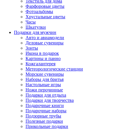
Текстиль для дома
Фарфоровые цветы
Фотоальбомы
Хрустальные цветы
Часы
Шкатулки
Подарки для мужчин
Авто и авиамодели
Деловые сувениры
Зонты
Икона в подарок
Картины и панно
Кожгалантерея
Метеорологические станции
Морские сувениры
Наборы для бритья
Настольные игры
Ножи перочинные
Подарки для отдыха
Подарки для творчества
Подарочные книги
Подарочные наборы
Подзорные трубы
Полезные подарки
Прикольные подарки