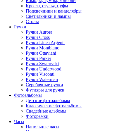
Комоды, тумбы, консоли
Кресла, стулья, пуфы
Подсвечники и канделябры
Светильники и лампы
Столы
Ручки
Ручки Aurora
Ручки Cross
Ручки Linea Argenti
Ручки Montblanc
Ручки Ottaviani
Ручки Parker
Ручки Swarovski
Ручки Underwood
Ручки Visconti
Ручки Waterman
Серебряные ручки
Футляры для ручек
Фотоальбомы
Детские фотоальбомы
Классические фотоальбомы
Свадебные альбомы
Фоторамки
Часы
Напольные часы