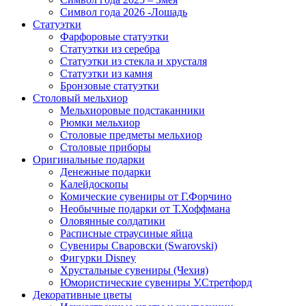
Символ года 2026 -Лошадь
Статуэтки
Фарфоровые статуэтки
Статуэтки из серебра
Статуэтки из стекла и хрусталя
Статуэтки из камня
Бронзовые статуэтки
Столовый мельхиор
Мельхиоровые подстаканники
Рюмки мельхиор
Столовые предметы мельхиор
Столовые приборы
Оригинальные подарки
Денежные подарки
Калейдоскопы
Комические сувениры от Г.Форчино
Необычные подарки от Т.Хоффмана
Оловянные солдатики
Расписные страусиные яйца
Сувениры Сваровски (Swarovski)
Фигурки Disney
Хрустальные сувениры (Чехия)
Юмористические сувениры У.Стретфорд
Декоративные цветы