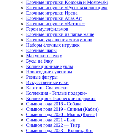
Елочные игрушки Komozja и Mostowski
Елочные игрушки «Русская коллекция»
Ёлочные игрушки Ирена
Ёлочные игрушки Atlas Art
Елочные игрушки «Ватные»
Герои мультфильмов
Ёлочные игрушки из папье-маше
Елочные украшения «от-кутюр»
Наборы ёлочных игрушек
Елочные шары
Макушки на елку
Бусы на ёлку
Коллекционные куклы
Новогодние сувениры
Резные фигуры
Искусственные елки
Картины Сваровски
Коллекция «Теплые подарки»
Коллекция «Творческие подарки»
Символ года 2018 - Собака
Символ года 2019 - Свинья (Кабан)
Символ года 2020 - Мышь (Крыса)
Символ года 2021 - Бык
Символ года 2022 — Тигр
Символ года 2023 – Кролик, Кот