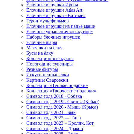
Ёлочные игрушки Ирена
Ёлочные игрушки Atlas Art
Елочные игрушки «Ватные»
Герои мультфильмов
Ёлочные игрушки из папье-маше
Елочные украшения «от-кутюр»
Наборы ёлочных игрушек
Елочные шары
Макушки на елку
Бусы на ёлку
Коллекционные куклы
Новогодние сувениры
Резные фигуры
Искусственные елки
Картины Сваровски
Коллекция «Теплые подарки»
Коллекция «Творческие подарки»
Символ года 2018 - Собака
Символ года 2019 - Свинья (Кабан)
Символ года 2020 - Мышь (Крыса)
Символ года 2021 - Бык
Символ года 2022 — Тигр
Символ года 2023 – Кролик, Кот
Символ года 2024 – Дракон
Символ года 2025 – Змея