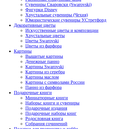
Сувениры Сваровски (Swarovski)
Фигурки Disney
Хрустальные сувениры (Чехия)
Юмористические сувениры У.Стретфорд
Декоративные цветы
Искусственные цветы и композиции
Хрустальные цветы
Цветы Swarovski
Цветы из фарфора
Картины
Вышитые картины
Денежные панно
Картины Swarovski
Картины из серебра
Картины маслом
Картины с символами России
Панно из фарфора
Подарочные книги
Миниатюрные книги
Наборы: книги и сувениры
Подарочные издания
Подарочные наборы книг
Родословная книга
Собрания сочинений
Подарки для творчества и хобби