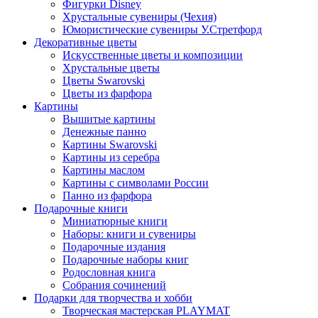
Фигурки Disney
Хрустальные сувениры (Чехия)
Юмористические сувениры У.Стретфорд
Декоративные цветы
Искусственные цветы и композиции
Хрустальные цветы
Цветы Swarovski
Цветы из фарфора
Картины
Вышитые картины
Денежные панно
Картины Swarovski
Картины из серебра
Картины маслом
Картины с символами России
Панно из фарфора
Подарочные книги
Миниатюрные книги
Наборы: книги и сувениры
Подарочные издания
Подарочные наборы книг
Родословная книга
Собрания сочинений
Подарки для творчества и хобби
Творческая мастерская PLAYMAT