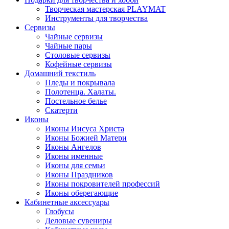
Творческая мастерская PLAYMAT
Инструменты для творчества
Cервизы
Чайные сервизы
Чайные пары
Столовые сервизы
Кофейные сервизы
Домашний текстиль
Пледы и покрывала
Полотенца. Халаты.
Постельное белье
Скатерти
Иконы
Иконы Иисуса Христа
Иконы Божией Матери
Иконы Ангелов
Иконы именные
Иконы для семьи
Иконы Праздников
Иконы покровителей профессий
Иконы оберегающие
Кабинетные аксессуары
Глобусы
Деловые сувениры