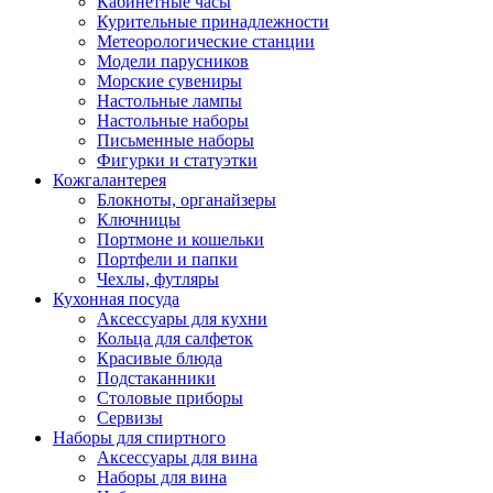
Кабинетные часы
Курительные принадлежности
Метеорологические станции
Модели парусников
Морские сувениры
Настольные лампы
Настольные наборы
Письменные наборы
Фигурки и статуэтки
Кожгалантерея
Блокноты, органайзеры
Ключницы
Портмоне и кошельки
Портфели и папки
Чехлы, футляры
Кухонная посуда
Аксессуары для кухни
Кольца для салфеток
Красивые блюда
Подстаканники
Столовые приборы
Cервизы
Наборы для спиртного
Аксессуары для вина
Наборы для вина