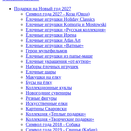
Подарки на Новый год 2027
Символ года 2027 - Коза (Овца)
Ёлочные игрушки Holiday Classics
Елочные игрушки Komozja и Mostowski
Елочные игрушки «Русская коллекция»
Ёлочные игрушки Ирена
Ёлочные игрушки Atlas Art
Елочные игрушки «Ватные»
Герои мультфильмов
Ёлочные игрушки из папье-маше
Елочные украшения «от-кутюр»
Наборы ёлочных игрушек
Елочные шары
Макушки на елку
Бусы на ёлку
Коллекционные куклы
Новогодние сувениры
Резные фигуры
Искусственные елки
Картины Сваровски
Коллекция «Теплые подарки»
Коллекция «Творческие подарки»
Символ года 2018 - Собака
Символ года 2019 - Свинья (Кабан)