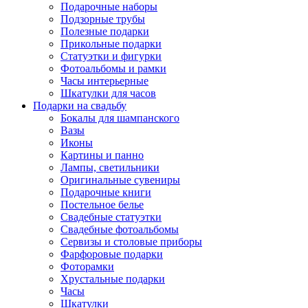
Подарочные наборы
Подзорные трубы
Полезные подарки
Прикольные подарки
Статуэтки и фигурки
Фотоальбомы и рамки
Часы интерьерные
Шкатулки для часов
Подарки на свадьбу
Бокалы для шампанского
Вазы
Иконы
Картины и панно
Лампы, светильники
Оригинальные сувениры
Подарочные книги
Постельное белье
Свадебные статуэтки
Свадебные фотоальбомы
Сервизы и столовые приборы
Фарфоровые подарки
Фоторамки
Хрустальные подарки
Часы
Шкатулки