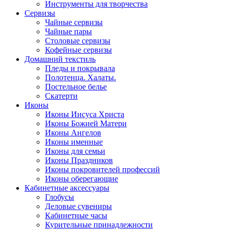
Инструменты для творчества
Cервизы
Чайные сервизы
Чайные пары
Столовые сервизы
Кофейные сервизы
Домашний текстиль
Пледы и покрывала
Полотенца. Халаты.
Постельное белье
Скатерти
Иконы
Иконы Иисуса Христа
Иконы Божией Матери
Иконы Ангелов
Иконы именные
Иконы для семьи
Иконы Праздников
Иконы покровителей профессий
Иконы оберегающие
Кабинетные аксессуары
Глобусы
Деловые сувениры
Кабинетные часы
Курительные принадлежности