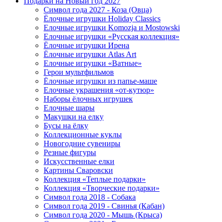
Подарки на Новый год 2027
Символ года 2027 - Коза (Овца)
Ёлочные игрушки Holiday Classics
Елочные игрушки Komozja и Mostowski
Елочные игрушки «Русская коллекция»
Ёлочные игрушки Ирена
Ёлочные игрушки Atlas Art
Елочные игрушки «Ватные»
Герои мультфильмов
Ёлочные игрушки из папье-маше
Елочные украшения «от-кутюр»
Наборы ёлочных игрушек
Елочные шары
Макушки на елку
Бусы на ёлку
Коллекционные куклы
Новогодние сувениры
Резные фигуры
Искусственные елки
Картины Сваровски
Коллекция «Теплые подарки»
Коллекция «Творческие подарки»
Символ года 2018 - Собака
Символ года 2019 - Свинья (Кабан)
Символ года 2020 - Мышь (Крыса)