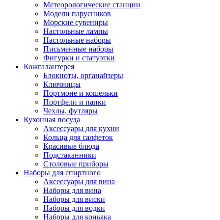
Метеорологические станции
Модели парусников
Морские сувениры
Настольные лампы
Настольные наборы
Письменные наборы
Фигурки и статуэтки
Кожгалантерея
Блокноты, органайзеры
Ключницы
Портмоне и кошельки
Портфели и папки
Чехлы, футляры
Кухонная посуда
Аксессуары для кухни
Кольца для салфеток
Красивые блюда
Подстаканники
Столовые приборы
Наборы для спиртного
Аксессуары для вина
Наборы для вина
Наборы для виски
Наборы для водки
Наборы для коньяка