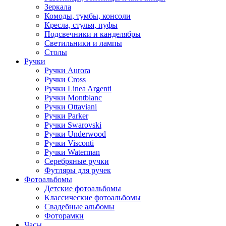
Зеркала
Комоды, тумбы, консоли
Кресла, стулья, пуфы
Подсвечники и канделябры
Светильники и лампы
Столы
Ручки
Ручки Aurora
Ручки Cross
Ручки Linea Argenti
Ручки Montblanc
Ручки Ottaviani
Ручки Parker
Ручки Swarovski
Ручки Underwood
Ручки Visconti
Ручки Waterman
Серебряные ручки
Футляры для ручек
Фотоальбомы
Детские фотоальбомы
Классические фотоальбомы
Свадебные альбомы
Фоторамки
Часы