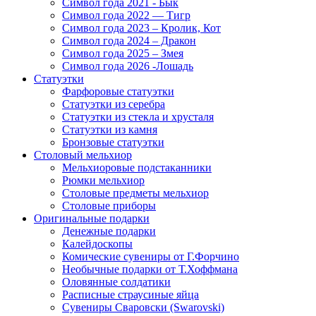
Символ года 2021 - Бык
Символ года 2022 — Тигр
Символ года 2023 – Кролик, Кот
Символ года 2024 – Дракон
Символ года 2025 – Змея
Символ года 2026 -Лошадь
Статуэтки
Фарфоровые статуэтки
Статуэтки из серебра
Статуэтки из стекла и хрусталя
Статуэтки из камня
Бронзовые статуэтки
Столовый мельхиор
Мельхиоровые подстаканники
Рюмки мельхиор
Столовые предметы мельхиор
Столовые приборы
Оригинальные подарки
Денежные подарки
Калейдоскопы
Комические сувениры от Г.Форчино
Необычные подарки от Т.Хоффмана
Оловянные солдатики
Расписные страусиные яйца
Сувениры Сваровски (Swarovski)