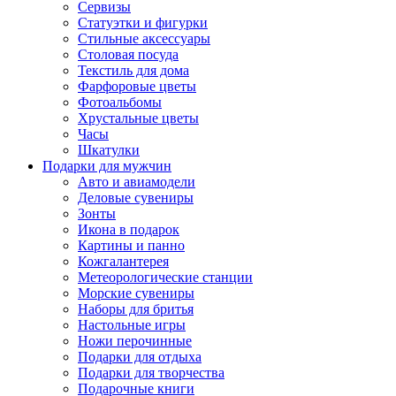
Сервизы
Статуэтки и фигурки
Стильные аксессуары
Столовая посуда
Текстиль для дома
Фарфоровые цветы
Фотоальбомы
Хрустальные цветы
Часы
Шкатулки
Подарки для мужчин
Авто и авиамодели
Деловые сувениры
Зонты
Икона в подарок
Картины и панно
Кожгалантерея
Метеорологические станции
Морские сувениры
Наборы для бритья
Настольные игры
Ножи перочинные
Подарки для отдыха
Подарки для творчества
Подарочные книги