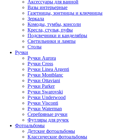
Аксессуары для ванной
Вазы интерьерные
Газетницы, зонтницы и ключницы
Зеркала
Комоды, тумбы, консоли
Кресла, стулья, пуфы
Подсвечники и канделябры
Светильники и лампы
Столы
Ручки
Ручки Aurora
Ручки Cross
Ручки Linea Argenti
Ручки Montblanc
Ручки Ottaviani
Ручки Parker
Ручки Swarovski
Ручки Underwood
Ручки Visconti
Ручки Waterman
Серебряные ручки
Футляры для ручек
Фотоальбомы
Детские фотоальбомы
Классические фотоальбомы