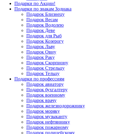
Подарки по Акции!
Подарки по знакам Зодиака
Подарок Близнецу
Подарок Весам
Подарок Водолею
Подарок Деве
Подарок для Рыб
Подарок Козерогу
Подарок Льву
Подарок Овну
Подарок Раку
Подарок Скорпиону
Подарок Стрельцу
Подарок Тельцу
Подарки по профессиям
Подарок авиатору
Подарок бухгалтеру
Подарок военному
Подарок врачу
Подарок железнодорожнику
Подарок моряку
Подарок музыканту
Подарок нефтяннику
Подарок пожарному
Подарок полицейскому