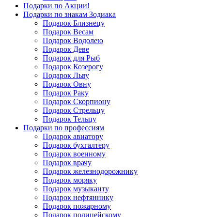
Подарки по Акции!
Подарки по знакам Зодиака
Подарок Близнецу
Подарок Весам
Подарок Водолею
Подарок Деве
Подарок для Рыб
Подарок Козерогу
Подарок Льву
Подарок Овну
Подарок Раку
Подарок Скорпиону
Подарок Стрельцу
Подарок Тельцу
Подарки по профессиям
Подарок авиатору
Подарок бухгалтеру
Подарок военному
Подарок врачу
Подарок железнодорожнику
Подарок моряку
Подарок музыканту
Подарок нефтяннику
Подарок пожарному
Подарок полицейскому