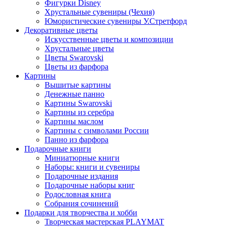
Фигурки Disney
Хрустальные сувениры (Чехия)
Юмористические сувениры У.Стретфорд
Декоративные цветы
Искусственные цветы и композиции
Хрустальные цветы
Цветы Swarovski
Цветы из фарфора
Картины
Вышитые картины
Денежные панно
Картины Swarovski
Картины из серебра
Картины маслом
Картины с символами России
Панно из фарфора
Подарочные книги
Миниатюрные книги
Наборы: книги и сувениры
Подарочные издания
Подарочные наборы книг
Родословная книга
Собрания сочинений
Подарки для творчества и хобби
Творческая мастерская PLAYMAT