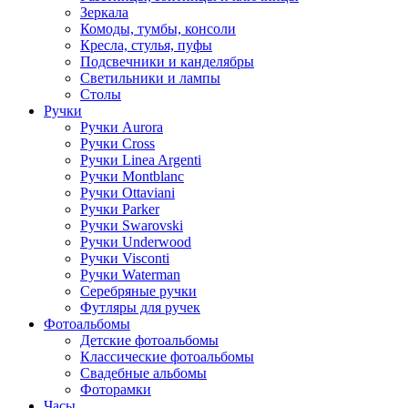
Зеркала
Комоды, тумбы, консоли
Кресла, стулья, пуфы
Подсвечники и канделябры
Светильники и лампы
Столы
Ручки
Ручки Aurora
Ручки Cross
Ручки Linea Argenti
Ручки Montblanc
Ручки Ottaviani
Ручки Parker
Ручки Swarovski
Ручки Underwood
Ручки Visconti
Ручки Waterman
Серебряные ручки
Футляры для ручек
Фотоальбомы
Детские фотоальбомы
Классические фотоальбомы
Свадебные альбомы
Фоторамки
Часы