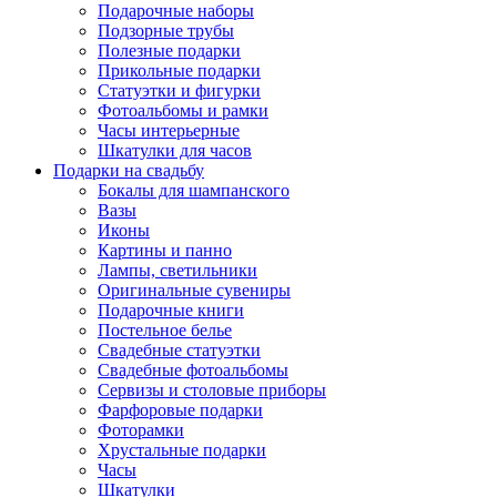
Подарочные наборы
Подзорные трубы
Полезные подарки
Прикольные подарки
Статуэтки и фигурки
Фотоальбомы и рамки
Часы интерьерные
Шкатулки для часов
Подарки на свадьбу
Бокалы для шампанского
Вазы
Иконы
Картины и панно
Лампы, светильники
Оригинальные сувениры
Подарочные книги
Постельное белье
Свадебные статуэтки
Свадебные фотоальбомы
Сервизы и столовые приборы
Фарфоровые подарки
Фоторамки
Хрустальные подарки
Часы
Шкатулки