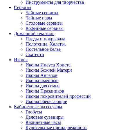
Инструменты для творчества
Cервизы
Чайные сервизы
Чайные пары
Столовые сервизы
Кофейные сервизы
Домашний текстиль
Пледы и покрывала
Полотенца. Халаты.
Постельное белье
Скатерти
Иконы
Иконы Иисуса Христа
Иконы Божией Матери
Иконы Ангелов
Иконы именные
Иконы для семьи
Иконы Праздников
Иконы покровителей профессий
Иконы оберегающие
Кабинетные аксессуары
Глобусы
Деловые сувениры
Кабинетные часы
Курительные принадлежности