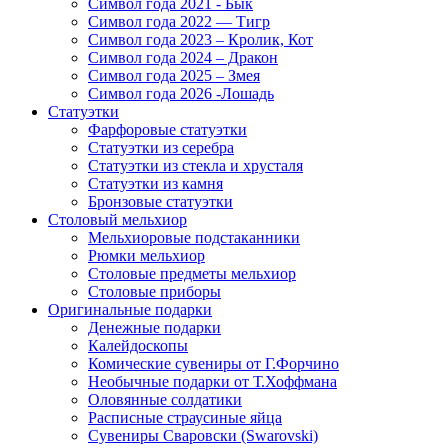
Символ года 2021 - Бык
Символ года 2022 — Тигр
Символ года 2023 – Кролик, Кот
Символ года 2024 – Дракон
Символ года 2025 – Змея
Символ года 2026 -Лошадь
Статуэтки
Фарфоровые статуэтки
Статуэтки из серебра
Статуэтки из стекла и хрусталя
Статуэтки из камня
Бронзовые статуэтки
Столовый мельхиор
Мельхиоровые подстаканники
Рюмки мельхиор
Столовые предметы мельхиор
Столовые приборы
Оригинальные подарки
Денежные подарки
Калейдоскопы
Комические сувениры от Г.Форчино
Необычные подарки от Т.Хоффмана
Оловянные солдатики
Расписные страусиные яйца
Сувениры Сваровски (Swarovski)