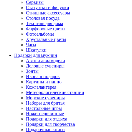
Сервизы
Статуэтки и фигурки
Стильные аксессуары
Столовая посуда
Текстиль для дома
Фарфоровые цветы
Фотоальбомы
Хрустальные цветы
Часы
Шкатулки
Подарки для мужчин
Авто и авиамодели
Деловые сувениры
Зонты
Икона в подарок
Картины и панно
Кожгалантерея
Метеорологические станции
Морские сувениры
Наборы для бритья
Настольные игры
Ножи перочинные
Подарки для отдыха
Подарки для творчества
Подарочные книги