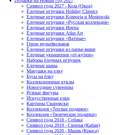
Подарки на Новый год 2027
Символ года 2027 - Коза (Овца)
Ёлочные игрушки Holiday Classics
Елочные игрушки Komozja и Mostowski
Елочные игрушки «Русская коллекция»
Ёлочные игрушки Ирена
Ёлочные игрушки Atlas Art
Елочные игрушки «Ватные»
Герои мультфильмов
Ёлочные игрушки из папье-маше
Елочные украшения «от-кутюр»
Наборы ёлочных игрушек
Елочные шары
Макушки на елку
Бусы на ёлку
Коллекционные куклы
Новогодние сувениры
Резные фигуры
Искусственные елки
Картины Сваровски
Коллекция «Теплые подарки»
Коллекция «Творческие подарки»
Символ года 2018 - Собака
Символ года 2019 - Свинья (Кабан)
Символ года 2020 - Мышь (Крыса)