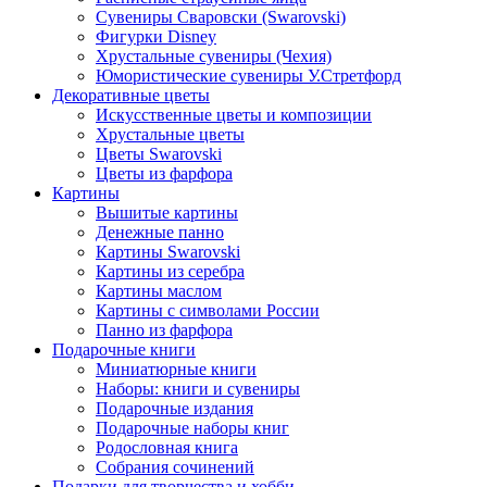
Сувениры Сваровски (Swarovski)
Фигурки Disney
Хрустальные сувениры (Чехия)
Юмористические сувениры У.Стретфорд
Декоративные цветы
Искусственные цветы и композиции
Хрустальные цветы
Цветы Swarovski
Цветы из фарфора
Картины
Вышитые картины
Денежные панно
Картины Swarovski
Картины из серебра
Картины маслом
Картины с символами России
Панно из фарфора
Подарочные книги
Миниатюрные книги
Наборы: книги и сувениры
Подарочные издания
Подарочные наборы книг
Родословная книга
Собрания сочинений
Подарки для творчества и хобби