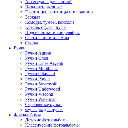
Аксессуары для ванной
Вазы интерьерные
Газетницы, зонтницы и ключницы
Зеркала
Комоды, тумбы, консоли
Кресла, стулья, пуфы
Подсвечники и канделябры
Светильники и лампы
Столы
Ручки
Ручки Aurora
Ручки Cross
Ручки Linea Argenti
Ручки Montblanc
Ручки Ottaviani
Ручки Parker
Ручки Swarovski
Ручки Underwood
Ручки Visconti
Ручки Waterman
Серебряные ручки
Футляры для ручек
Фотоальбомы
Детские фотоальбомы
Классические фотоальбомы