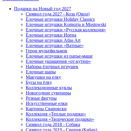
Подарки на Новый год 2027
Символ года 2027 - Коза (Овца)
Ёлочные игрушки Holiday Classics
Елочные игрушки Komozja и Mostowski
Елочные игрушки «Русская коллекция»
Ёлочные игрушки Ирена
Ёлочные игрушки Atlas Art
Елочные игрушки «Ватные»
Герои мультфильмов
Ёлочные игрушки из папье-маше
Елочные украшения «от-кутюр»
Наборы ёлочных игрушек
Елочные шары
Макушки на елку
Бусы на ёлку
Коллекционные куклы
Новогодние сувениры
Резные фигуры
Искусственные елки
Картины Сваровски
Коллекция «Теплые подарки»
Коллекция «Творческие подарки»
Символ года 2018 - Собака
Символ года 2019 - Свинья (Кабан)