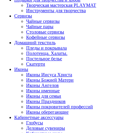
Творческая мастерская PLAYMAT
Инструменты для творчества
Cервизы
Чайные сервизы
Чайные пары
Столовые сервизы
Кофейные сервизы
Домашний текстиль
Пледы и покрывала
Полотенца. Халаты.
Постельное белье
Скатерти
Иконы
Иконы Иисуса Христа
Иконы Божией Матери
Иконы Ангелов
Иконы именные
Иконы для семьи
Иконы Праздников
Иконы покровителей профессий
Иконы оберегающие
Кабинетные аксессуары
Глобусы
Деловые сувениры