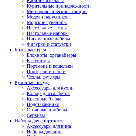
Кабинетные часы
Курительные принадлежности
Метеорологические станции
Модели парусников
Морские сувениры
Настольные лампы
Настольные наборы
Письменные наборы
Фигурки и статуэтки
Кожгалантерея
Блокноты, органайзеры
Ключницы
Портмоне и кошельки
Портфели и папки
Чехлы, футляры
Кухонная посуда
Аксессуары для кухни
Кольца для салфеток
Красивые блюда
Подстаканники
Столовые приборы
Cервизы
Наборы для спиртного
Аксессуары для вина
Наборы для вина