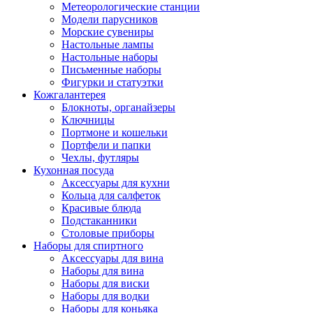
Метеорологические станции
Модели парусников
Морские сувениры
Настольные лампы
Настольные наборы
Письменные наборы
Фигурки и статуэтки
Кожгалантерея
Блокноты, органайзеры
Ключницы
Портмоне и кошельки
Портфели и папки
Чехлы, футляры
Кухонная посуда
Аксессуары для кухни
Кольца для салфеток
Красивые блюда
Подстаканники
Столовые приборы
Наборы для спиртного
Аксессуары для вина
Наборы для вина
Наборы для виски
Наборы для водки
Наборы для коньяка