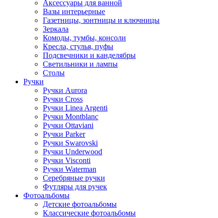
Аксессуары для ванной
Вазы интерьерные
Газетницы, зонтницы и ключницы
Зеркала
Комоды, тумбы, консоли
Кресла, стулья, пуфы
Подсвечники и канделябры
Светильники и лампы
Столы
Ручки
Ручки Aurora
Ручки Cross
Ручки Linea Argenti
Ручки Montblanc
Ручки Ottaviani
Ручки Parker
Ручки Swarovski
Ручки Underwood
Ручки Visconti
Ручки Waterman
Серебряные ручки
Футляры для ручек
Фотоальбомы
Детские фотоальбомы
Классические фотоальбомы