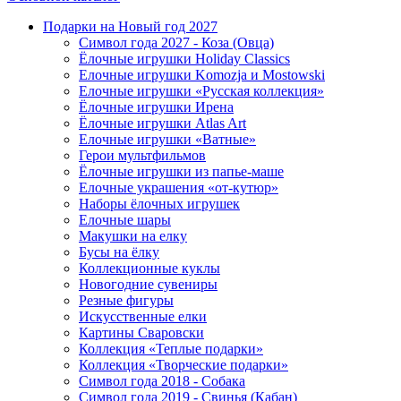
Подарки на Новый год 2027
Символ года 2027 - Коза (Овца)
Ёлочные игрушки Holiday Classics
Елочные игрушки Komozja и Mostowski
Елочные игрушки «Русская коллекция»
Ёлочные игрушки Ирена
Ёлочные игрушки Atlas Art
Елочные игрушки «Ватные»
Герои мультфильмов
Ёлочные игрушки из папье-маше
Елочные украшения «от-кутюр»
Наборы ёлочных игрушек
Елочные шары
Макушки на елку
Бусы на ёлку
Коллекционные куклы
Новогодние сувениры
Резные фигуры
Искусственные елки
Картины Сваровски
Коллекция «Теплые подарки»
Коллекция «Творческие подарки»
Символ года 2018 - Собака
Символ года 2019 - Свинья (Кабан)