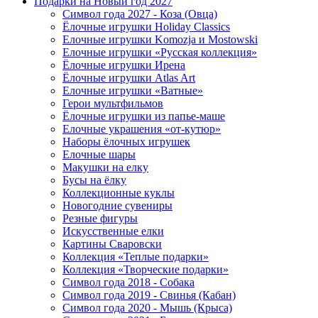
Подарки на Новый год 2027
Символ года 2027 - Коза (Овца)
Ёлочные игрушки Holiday Classics
Елочные игрушки Komozja и Mostowski
Елочные игрушки «Русская коллекция»
Ёлочные игрушки Ирена
Ёлочные игрушки Atlas Art
Елочные игрушки «Ватные»
Герои мультфильмов
Ёлочные игрушки из папье-маше
Елочные украшения «от-кутюр»
Наборы ёлочных игрушек
Елочные шары
Макушки на елку
Бусы на ёлку
Коллекционные куклы
Новогодние сувениры
Резные фигуры
Искусственные елки
Картины Сваровски
Коллекция «Теплые подарки»
Коллекция «Творческие подарки»
Символ года 2018 - Собака
Символ года 2019 - Свинья (Кабан)
Символ года 2020 - Мышь (Крыса)