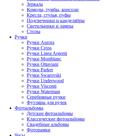
Зеркала
Комоды, тумбы, консоли
Кресла, стулья, пуфы
Подсвечники и канделябры
Светильники и лампы
Столы
Ручки
Ручки Aurora
Ручки Cross
Ручки Linea Argenti
Ручки Montblanc
Ручки Ottaviani
Ручки Parker
Ручки Swarovski
Ручки Underwood
Ручки Visconti
Ручки Waterman
Серебряные ручки
Футляры для ручек
Фотоальбомы
Детские фотоальбомы
Классические фотоальбомы
Свадебные альбомы
Фоторамки
Часы