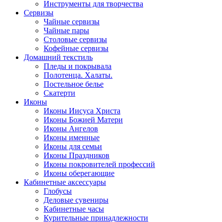
Инструменты для творчества
Cервизы
Чайные сервизы
Чайные пары
Столовые сервизы
Кофейные сервизы
Домашний текстиль
Пледы и покрывала
Полотенца. Халаты.
Постельное белье
Скатерти
Иконы
Иконы Иисуса Христа
Иконы Божией Матери
Иконы Ангелов
Иконы именные
Иконы для семьи
Иконы Праздников
Иконы покровителей профессий
Иконы оберегающие
Кабинетные аксессуары
Глобусы
Деловые сувениры
Кабинетные часы
Курительные принадлежности