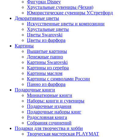
Фигурки Disney
Хрустальные сувениры (Чехия)
Юмористические сувениры У.Стретфорд
Декоративные цветы
Искусственные цветы и композиции
Хрустальные цветы
Цветы Swarovski
Цветы из фарфора
Картины
Вышитые картины
Денежные панно
Картины Swarovski
Картины из серебра
Картины маслом
Картины с символами России
Панно из фарфора
Подарочные книги
Миниатюрные книги
Наборы: книги и сувениры
Подарочные издания
Подарочные наборы книг
Родословная книга
Собрания сочинений
Подарки для творчества и хобби
Творческая мастерская PLAYMAT