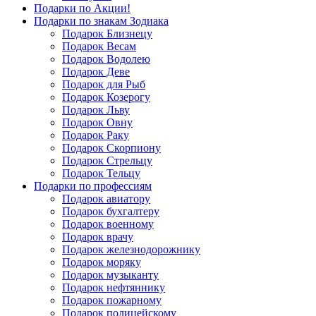
Подарки по Акции!
Подарки по знакам Зодиака
Подарок Близнецу
Подарок Весам
Подарок Водолею
Подарок Деве
Подарок для Рыб
Подарок Козерогу
Подарок Льву
Подарок Овну
Подарок Раку
Подарок Скорпиону
Подарок Стрельцу
Подарок Тельцу
Подарки по профессиям
Подарок авиатору
Подарок бухгалтеру
Подарок военному
Подарок врачу
Подарок железнодорожнику
Подарок моряку
Подарок музыканту
Подарок нефтяннику
Подарок пожарному
Подарок полицейскому