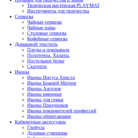
Творческая мастерская PLAYMAT
Инструменты для творчества
Cервизы
Чайные сервизы
Чайные пары
Столовые сервизы
Кофейные сервизы
Домашний текстиль
Пледы и покрывала
Полотенца. Халаты.
Постельное белье
Скатерти
Иконы
Иконы Иисуса Христа
Иконы Божией Матери
Иконы Ангелов
Иконы именные
Иконы для семьи
Иконы Праздников
Иконы покровителей профессий
Иконы оберегающие
Кабинетные аксессуары
Глобусы
Деловые сувениры