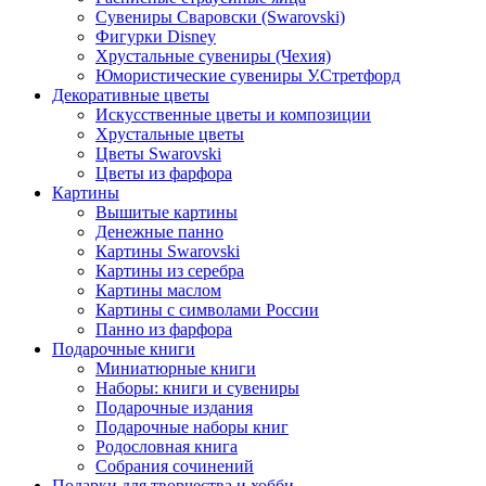
Сувениры Сваровски (Swarovski)
Фигурки Disney
Хрустальные сувениры (Чехия)
Юмористические сувениры У.Стретфорд
Декоративные цветы
Искусственные цветы и композиции
Хрустальные цветы
Цветы Swarovski
Цветы из фарфора
Картины
Вышитые картины
Денежные панно
Картины Swarovski
Картины из серебра
Картины маслом
Картины с символами России
Панно из фарфора
Подарочные книги
Миниатюрные книги
Наборы: книги и сувениры
Подарочные издания
Подарочные наборы книг
Родословная книга
Собрания сочинений
Подарки для творчества и хобби