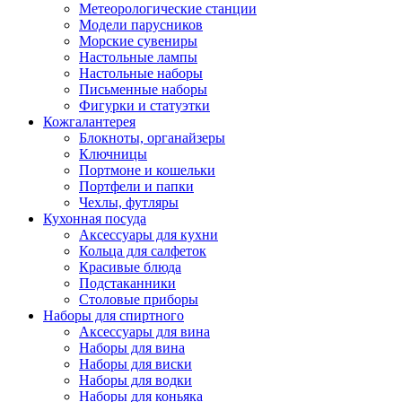
Метеорологические станции
Модели парусников
Морские сувениры
Настольные лампы
Настольные наборы
Письменные наборы
Фигурки и статуэтки
Кожгалантерея
Блокноты, органайзеры
Ключницы
Портмоне и кошельки
Портфели и папки
Чехлы, футляры
Кухонная посуда
Аксессуары для кухни
Кольца для салфеток
Красивые блюда
Подстаканники
Столовые приборы
Наборы для спиртного
Аксессуары для вина
Наборы для вина
Наборы для виски
Наборы для водки
Наборы для коньяка