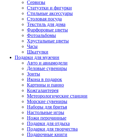
Сервизы
Статуэтки и фигурки
Стильные аксессуары
Столовая посуда
Текстиль для дома
Фарфоровые цветы
Фотоальбомы
Хрустальные цветы
Часы
Шкатулки
Подарки для мужчин
Авто и авиамодели
Деловые сувениры
Зонты
Икона в подарок
Картины и панно
Кожгалантерея
Метеорологические станции
Морские сувениры
Наборы для бритья
Настольные игры
Ножи перочинные
Подарки для отдыха
Подарки для творчества
Подарочные книги