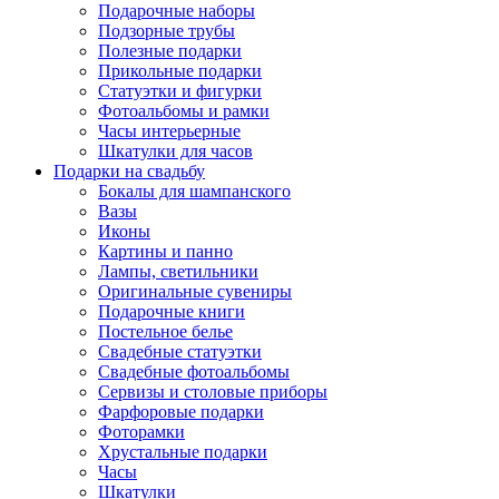
Подарочные наборы
Подзорные трубы
Полезные подарки
Прикольные подарки
Статуэтки и фигурки
Фотоальбомы и рамки
Часы интерьерные
Шкатулки для часов
Подарки на свадьбу
Бокалы для шампанского
Вазы
Иконы
Картины и панно
Лампы, светильники
Оригинальные сувениры
Подарочные книги
Постельное белье
Свадебные статуэтки
Свадебные фотоальбомы
Сервизы и столовые приборы
Фарфоровые подарки
Фоторамки
Хрустальные подарки
Часы
Шкатулки