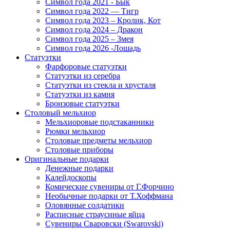
Символ года 2021 - Бык
Символ года 2022 — Тигр
Символ года 2023 – Кролик, Кот
Символ года 2024 – Дракон
Символ года 2025 – Змея
Символ года 2026 -Лошадь
Статуэтки
Фарфоровые статуэтки
Статуэтки из серебра
Статуэтки из стекла и хрусталя
Статуэтки из камня
Бронзовые статуэтки
Столовый мельхиор
Мельхиоровые подстаканники
Рюмки мельхиор
Столовые предметы мельхиор
Столовые приборы
Оригинальные подарки
Денежные подарки
Калейдоскопы
Комические сувениры от Г.Форчино
Необычные подарки от Т.Хоффмана
Оловянные солдатики
Расписные страусиные яйца
Сувениры Сваровски (Swarovski)