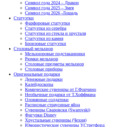
Символ года 2024 – Дракон
Символ года 2025 – Змея
Символ года 2026 -Лошадь
Статуэтки
Фарфоровые статуэтки
Статуэтки из серебра
Статуэтки из стекла и хрусталя
Статуэтки из камня
Бронзовые статуэтки
Столовый мельхиор
Мельхиоровые подстаканники
Рюмки мельхиор
Столовые предметы мельхиор
Столовые приборы
Оригинальные подарки
Денежные подарки
Калейдоскопы
Комические сувениры от Г.Форчино
Необычные подарки от Т.Хоффмана
Оловянные солдатики
Расписные страусиные яйца
Сувениры Сваровски (Swarovski)
Фигурки Disney
Хрустальные сувениры (Чехия)
Юмористические сувениры У.Стретфорд