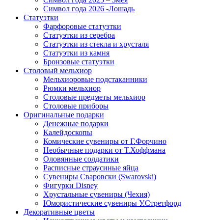
Символ года 2026 -Лошадь
Статуэтки
Фарфоровые статуэтки
Статуэтки из серебра
Статуэтки из стекла и хрусталя
Статуэтки из камня
Бронзовые статуэтки
Столовый мельхиор
Мельхиоровые подстаканники
Рюмки мельхиор
Столовые предметы мельхиор
Столовые приборы
Оригинальные подарки
Денежные подарки
Калейдоскопы
Комические сувениры от Г.Форчино
Необычные подарки от Т.Хоффмана
Оловянные солдатики
Расписные страусиные яйца
Сувениры Сваровски (Swarovski)
Фигурки Disney
Хрустальные сувениры (Чехия)
Юмористические сувениры У.Стретфорд
Декоративные цветы