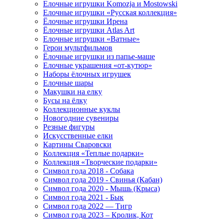
Елочные игрушки Komozja и Mostowski
Елочные игрушки «Русская коллекция»
Ёлочные игрушки Ирена
Ёлочные игрушки Atlas Art
Елочные игрушки «Ватные»
Герои мультфильмов
Ёлочные игрушки из папье-маше
Елочные украшения «от-кутюр»
Наборы ёлочных игрушек
Елочные шары
Макушки на елку
Бусы на ёлку
Коллекционные куклы
Новогодние сувениры
Резные фигуры
Искусственные елки
Картины Сваровски
Коллекция «Теплые подарки»
Коллекция «Творческие подарки»
Символ года 2018 - Собака
Символ года 2019 - Свинья (Кабан)
Символ года 2020 - Мышь (Крыса)
Символ года 2021 - Бык
Символ года 2022 — Тигр
Символ года 2023 – Кролик, Кот