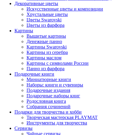
Декоративные цветы
Искусственные цветы и композиции
Хрустальные цветы
Цветы Swarovski
Цветы из фарфора
Картины
Вышитые картины
Денежные панно
Картины Swarovski
Картины из серебра
Картины маслом
Картины с символами России
Панно из фарфора
Подарочные книги
Миниатюрные книги
Наборы: книги и сувениры
Подарочные издания
Подарочные наборы книг
Родословная книга
Собрания сочинений
Подарки для творчества и хобби
Творческая мастерская PLAYMAT
Инструменты для творчества
Cервизы
Чайные сервизы