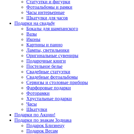
Статуэтки и фигурки
Фотоальбомы и рамки
Часы интерьерные
Шкатулки для часов
Подарки на свадьбу
Бокалы для шампанского
Вазы
Иконы
Картины и панно
Лампы, светильники
Оригинальные сувениры
Подарочные книги
Постельное белье
Свадебные статуэтки
Свадебные фотоальбомы
Сервизы и столовые приборы
Фарфоровые подарки
Фоторамки
Хрустальные подарки
Часы
Шкатулки
Подарки по Акции!
Подарки по знакам Зодиака
Подарок Близнецу
Подарок Весам