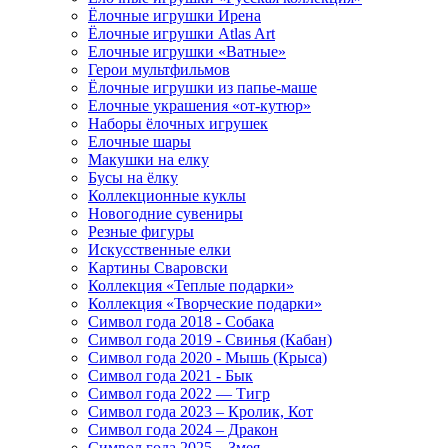
Ёлочные игрушки Ирена
Ёлочные игрушки Atlas Art
Елочные игрушки «Ватные»
Герои мультфильмов
Ёлочные игрушки из папье-маше
Елочные украшения «от-кутюр»
Наборы ёлочных игрушек
Елочные шары
Макушки на елку
Бусы на ёлку
Коллекционные куклы
Новогодние сувениры
Резные фигуры
Искусственные елки
Картины Сваровски
Коллекция «Теплые подарки»
Коллекция «Творческие подарки»
Символ года 2018 - Собака
Символ года 2019 - Свинья (Кабан)
Символ года 2020 - Мышь (Крыса)
Символ года 2021 - Бык
Символ года 2022 — Тигр
Символ года 2023 – Кролик, Кот
Символ года 2024 – Дракон
Символ года 2025 – Змея