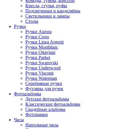
Комоды, тумбы, консоли
Кресла, стулья, пуфы
Подсвечники и канделябры
Светильники и лампы
Столы
Ручки
Ручки Aurora
Ручки Cross
Ручки Linea Argenti
Ручки Montblanc
Ручки Ottaviani
Ручки Parker
Ручки Swarovski
Ручки Underwood
Ручки Visconti
Ручки Waterman
Серебряные ручки
Футляры для ручек
Фотоальбомы
Детские фотоальбомы
Классические фотоальбомы
Свадебные альбомы
Фоторамки
Часы
Напольные часы