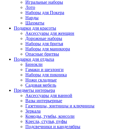
Игральные наборы
Лото
Наборы для Покера
Нарды
Шахматы
Подарки для красоты
Аксессуары для женщин
Дорожные наборы
Наборы для бритья
Наборы для маникюра
Опасные бритвы
Подарки для отдыха
Бинокли
Гамаки и шезлонги
Наборы для пикника
Ножи складные
Садовая мебель
Предметы интерьера
Аксессуары для ванной
Вазы интерьерные
Газетницы, зонтницы и ключницы
Зеркала
Комоды, тумбы, консоли
Кресла, стулья, пуфы
Подсвечники и канделябры