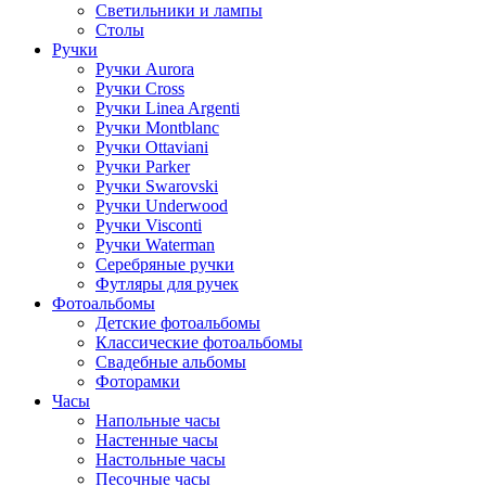
Светильники и лампы
Столы
Ручки
Ручки Aurora
Ручки Cross
Ручки Linea Argenti
Ручки Montblanc
Ручки Ottaviani
Ручки Parker
Ручки Swarovski
Ручки Underwood
Ручки Visconti
Ручки Waterman
Серебряные ручки
Футляры для ручек
Фотоальбомы
Детские фотоальбомы
Классические фотоальбомы
Свадебные альбомы
Фоторамки
Часы
Напольные часы
Настенные часы
Настольные часы
Песочные часы