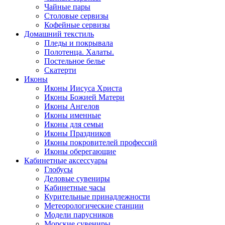
Чайные пары
Столовые сервизы
Кофейные сервизы
Домашний текстиль
Пледы и покрывала
Полотенца. Халаты.
Постельное белье
Скатерти
Иконы
Иконы Иисуса Христа
Иконы Божией Матери
Иконы Ангелов
Иконы именные
Иконы для семьи
Иконы Праздников
Иконы покровителей профессий
Иконы оберегающие
Кабинетные аксессуары
Глобусы
Деловые сувениры
Кабинетные часы
Курительные принадлежности
Метеорологические станции
Модели парусников
Морские сувениры