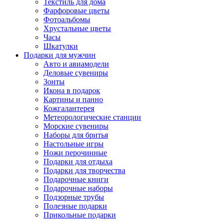
Текстиль для дома
Фарфоровые цветы
Фотоальбомы
Хрустальные цветы
Часы
Шкатулки
Подарки для мужчин
Авто и авиамодели
Деловые сувениры
Зонты
Икона в подарок
Картины и панно
Кожгалантерея
Метеорологические станции
Морские сувениры
Наборы для бритья
Настольные игры
Ножи перочинные
Подарки для отдыха
Подарки для творчества
Подарочные книги
Подарочные наборы
Подзорные трубы
Полезные подарки
Прикольные подарки