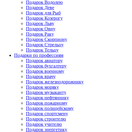
Подарок Водолею
Подарок Деве
Подарок для Рыб
Подарок Козерогу
Подарок Льву
Подарок Овну
Подарок Раку
Подарок Скорпиону
Подарок Стрельцу
Подарок Тельцу
Подарки по профессиям
Подарок авиатору
Подарок бухгалтеру
Подарок военному
Подарок врачу
Подарок железнодорожнику
Подарок моряку
Подарок музыканту
Подарок нефтяннику
Подарок пожарному
Подарок полицейскому
Подарок спортсмену
Подарок строителю
Подарок учителю
Подарок энергетику