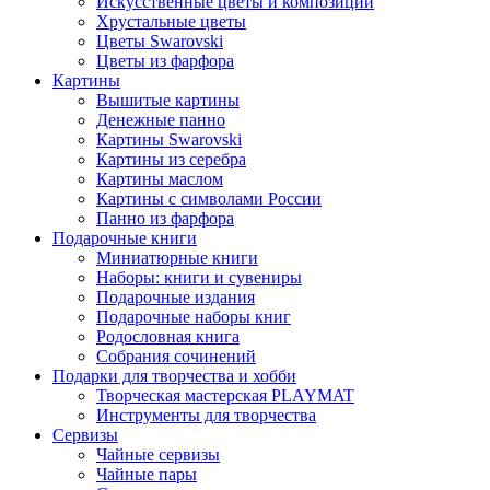
Искусственные цветы и композиции
Хрустальные цветы
Цветы Swarovski
Цветы из фарфора
Картины
Вышитые картины
Денежные панно
Картины Swarovski
Картины из серебра
Картины маслом
Картины с символами России
Панно из фарфора
Подарочные книги
Миниатюрные книги
Наборы: книги и сувениры
Подарочные издания
Подарочные наборы книг
Родословная книга
Собрания сочинений
Подарки для творчества и хобби
Творческая мастерская PLAYMAT
Инструменты для творчества
Cервизы
Чайные сервизы
Чайные пары