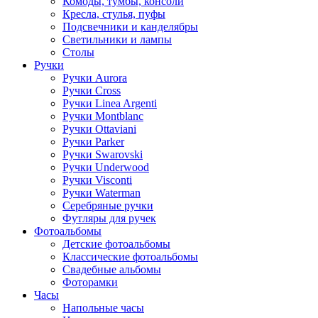
Комоды, тумбы, консоли
Кресла, стулья, пуфы
Подсвечники и канделябры
Светильники и лампы
Столы
Ручки
Ручки Aurora
Ручки Cross
Ручки Linea Argenti
Ручки Montblanc
Ручки Ottaviani
Ручки Parker
Ручки Swarovski
Ручки Underwood
Ручки Visconti
Ручки Waterman
Серебряные ручки
Футляры для ручек
Фотоальбомы
Детские фотоальбомы
Классические фотоальбомы
Свадебные альбомы
Фоторамки
Часы
Напольные часы