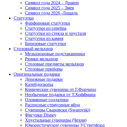
Символ года 2024 – Дракон
Символ года 2025 – Змея
Символ года 2026 -Лошадь
Статуэтки
Фарфоровые статуэтки
Статуэтки из серебра
Статуэтки из стекла и хрусталя
Статуэтки из камня
Бронзовые статуэтки
Столовый мельхиор
Мельхиоровые подстаканники
Рюмки мельхиор
Столовые предметы мельхиор
Столовые приборы
Оригинальные подарки
Денежные подарки
Калейдоскопы
Комические сувениры от Г.Форчино
Необычные подарки от Т.Хоффмана
Оловянные солдатики
Расписные страусиные яйца
Сувениры Сваровски (Swarovski)
Фигурки Disney
Хрустальные сувениры (Чехия)
Юмористические сувениры У.Стретфорд