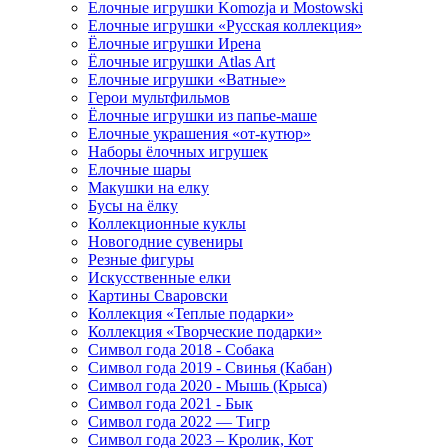
Елочные игрушки Komozja и Mostowski
Елочные игрушки «Русская коллекция»
Ёлочные игрушки Ирена
Ёлочные игрушки Atlas Art
Елочные игрушки «Ватные»
Герои мультфильмов
Ёлочные игрушки из папье-маше
Елочные украшения «от-кутюр»
Наборы ёлочных игрушек
Елочные шары
Макушки на елку
Бусы на ёлку
Коллекционные куклы
Новогодние сувениры
Резные фигуры
Искусственные елки
Картины Сваровски
Коллекция «Теплые подарки»
Коллекция «Творческие подарки»
Символ года 2018 - Собака
Символ года 2019 - Свинья (Кабан)
Символ года 2020 - Мышь (Крыса)
Символ года 2021 - Бык
Символ года 2022 — Тигр
Символ года 2023 – Кролик, Кот