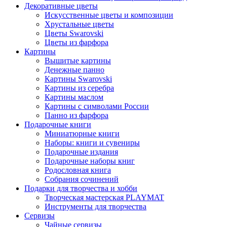
Декоративные цветы
Искусственные цветы и композиции
Хрустальные цветы
Цветы Swarovski
Цветы из фарфора
Картины
Вышитые картины
Денежные панно
Картины Swarovski
Картины из серебра
Картины маслом
Картины с символами России
Панно из фарфора
Подарочные книги
Миниатюрные книги
Наборы: книги и сувениры
Подарочные издания
Подарочные наборы книг
Родословная книга
Собрания сочинений
Подарки для творчества и хобби
Творческая мастерская PLAYMAT
Инструменты для творчества
Cервизы
Чайные сервизы