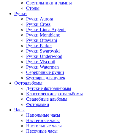
Светильники и лампы
Столы
Ручки
Ручки Aurora
Ручки Cross
Ручки Linea Argenti
Ручки Montblanc
Ручки Ottaviani
Ручки Parker
Ручки Swarovski
Ручки Underwood
Ручки Visconti
Ручки Waterman
Серебряные ручки
Футляры для ручек
Фотоальбомы
Детские фотоальбомы
Классические фотоальбомы
Свадебные альбомы
Фоторамки
Часы
Напольные часы
Настенные часы
Настольные часы
Песочные часы