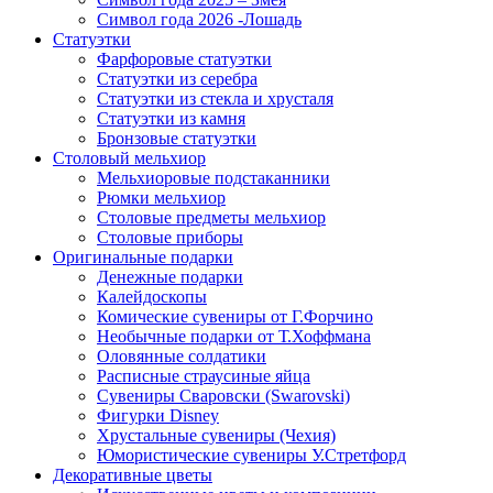
Символ года 2026 -Лошадь
Статуэтки
Фарфоровые статуэтки
Статуэтки из серебра
Статуэтки из стекла и хрусталя
Статуэтки из камня
Бронзовые статуэтки
Столовый мельхиор
Мельхиоровые подстаканники
Рюмки мельхиор
Столовые предметы мельхиор
Столовые приборы
Оригинальные подарки
Денежные подарки
Калейдоскопы
Комические сувениры от Г.Форчино
Необычные подарки от Т.Хоффмана
Оловянные солдатики
Расписные страусиные яйца
Сувениры Сваровски (Swarovski)
Фигурки Disney
Хрустальные сувениры (Чехия)
Юмористические сувениры У.Стретфорд
Декоративные цветы