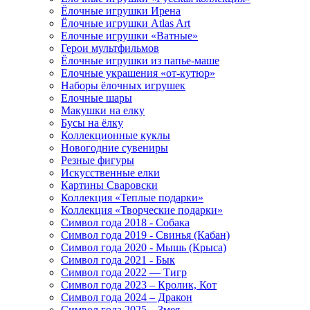
Ёлочные игрушки Ирена
Ёлочные игрушки Atlas Art
Елочные игрушки «Ватные»
Герои мультфильмов
Ёлочные игрушки из папье-маше
Елочные украшения «от-кутюр»
Наборы ёлочных игрушек
Елочные шары
Макушки на елку
Бусы на ёлку
Коллекционные куклы
Новогодние сувениры
Резные фигуры
Искусственные елки
Картины Сваровски
Коллекция «Теплые подарки»
Коллекция «Творческие подарки»
Символ года 2018 - Собака
Символ года 2019 - Свинья (Кабан)
Символ года 2020 - Мышь (Крыса)
Символ года 2021 - Бык
Символ года 2022 — Тигр
Символ года 2023 – Кролик, Кот
Символ года 2024 – Дракон
Символ года 2025 – Змея