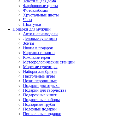
Текстиль для дома
Фарфоровые цветы
Фотоальбомы
Хрустальные цветы
Часы
Шкатулки
Подарки для мужчин
Авто и авиамодели
Деловые сувениры
Зонты
Икона в подарок
Картины и панно
Кожгалантерея
Метеорологические станции
Морские сувениры
Наборы для бритья
Настольные игры
Ножи перочинные
Подарки для отдыха
Подарки для творчества
Подарочные книги
Подарочные наборы
Подзорные трубы
Полезные подарки
Прикольные подарки