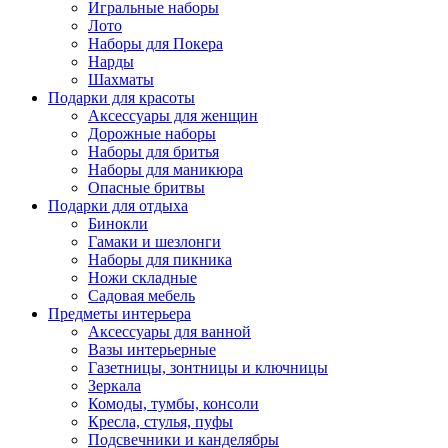
Игральные наборы
Лото
Наборы для Покера
Нарды
Шахматы
Подарки для красоты
Аксессуары для женщин
Дорожные наборы
Наборы для бритья
Наборы для маникюра
Опасные бритвы
Подарки для отдыха
Бинокли
Гамаки и шезлонги
Наборы для пикника
Ножи складные
Садовая мебель
Предметы интерьера
Аксессуары для ванной
Вазы интерьерные
Газетницы, зонтницы и ключницы
Зеркала
Комоды, тумбы, консоли
Кресла, стулья, пуфы
Подсвечники и канделябры