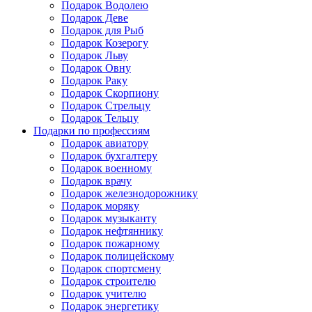
Подарок Водолею
Подарок Деве
Подарок для Рыб
Подарок Козерогу
Подарок Льву
Подарок Овну
Подарок Раку
Подарок Скорпиону
Подарок Стрельцу
Подарок Тельцу
Подарки по профессиям
Подарок авиатору
Подарок бухгалтеру
Подарок военному
Подарок врачу
Подарок железнодорожнику
Подарок моряку
Подарок музыканту
Подарок нефтяннику
Подарок пожарному
Подарок полицейскому
Подарок спортсмену
Подарок строителю
Подарок учителю
Подарок энергетику