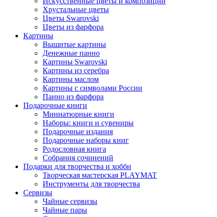
Искусственные цветы и композиции
Хрустальные цветы
Цветы Swarovski
Цветы из фарфора
Картины
Вышитые картины
Денежные панно
Картины Swarovski
Картины из серебра
Картины маслом
Картины с символами России
Панно из фарфора
Подарочные книги
Миниатюрные книги
Наборы: книги и сувениры
Подарочные издания
Подарочные наборы книг
Родословная книга
Собрания сочинений
Подарки для творчества и хобби
Творческая мастерская PLAYMAT
Инструменты для творчества
Cервизы
Чайные сервизы
Чайные пары