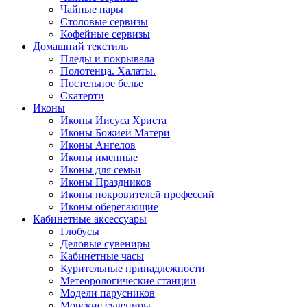
Чайные пары
Столовые сервизы
Кофейные сервизы
Домашний текстиль
Пледы и покрывала
Полотенца. Халаты.
Постельное белье
Скатерти
Иконы
Иконы Иисуса Христа
Иконы Божией Матери
Иконы Ангелов
Иконы именные
Иконы для семьи
Иконы Праздников
Иконы покровителей профессий
Иконы оберегающие
Кабинетные аксессуары
Глобусы
Деловые сувениры
Кабинетные часы
Курительные принадлежности
Метеорологические станции
Модели парусников
Морские сувениры