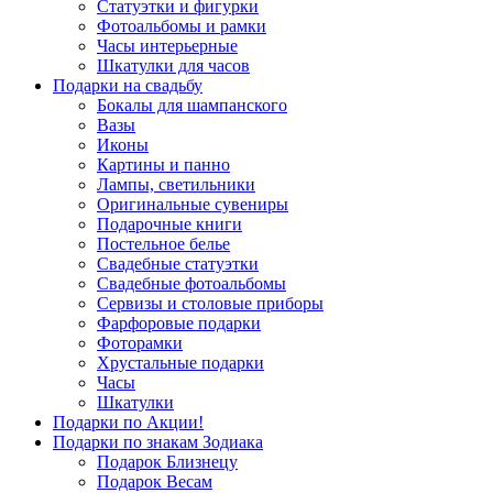
Статуэтки и фигурки
Фотоальбомы и рамки
Часы интерьерные
Шкатулки для часов
Подарки на свадьбу
Бокалы для шампанского
Вазы
Иконы
Картины и панно
Лампы, светильники
Оригинальные сувениры
Подарочные книги
Постельное белье
Свадебные статуэтки
Свадебные фотоальбомы
Сервизы и столовые приборы
Фарфоровые подарки
Фоторамки
Хрустальные подарки
Часы
Шкатулки
Подарки по Акции!
Подарки по знакам Зодиака
Подарок Близнецу
Подарок Весам