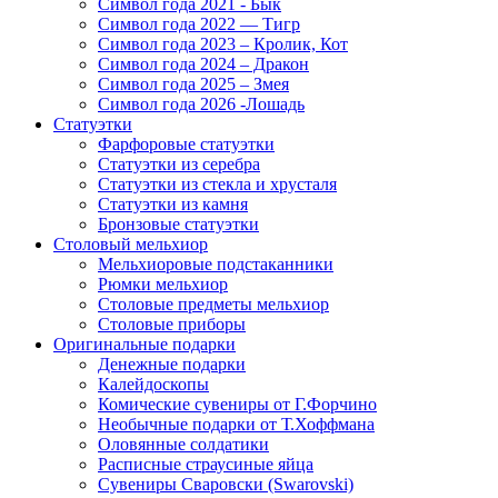
Символ года 2021 - Бык
Символ года 2022 — Тигр
Символ года 2023 – Кролик, Кот
Символ года 2024 – Дракон
Символ года 2025 – Змея
Символ года 2026 -Лошадь
Статуэтки
Фарфоровые статуэтки
Статуэтки из серебра
Статуэтки из стекла и хрусталя
Статуэтки из камня
Бронзовые статуэтки
Столовый мельхиор
Мельхиоровые подстаканники
Рюмки мельхиор
Столовые предметы мельхиор
Столовые приборы
Оригинальные подарки
Денежные подарки
Калейдоскопы
Комические сувениры от Г.Форчино
Необычные подарки от Т.Хоффмана
Оловянные солдатики
Расписные страусиные яйца
Сувениры Сваровски (Swarovski)