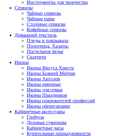
Инструменты для творчества
Cервизы
Чайные сервизы
Чайные пары
Столовые сервизы
Кофейные сервизы
Домашний текстиль
Пледы и покрывала
Полотенца. Халаты.
Постельное белье
Скатерти
Иконы
Иконы Иисуса Христа
Иконы Божией Матери
Иконы Ангелов
Иконы именные
Иконы для семьи
Иконы Праздников
Иконы покровителей профессий
Иконы оберегающие
Кабинетные аксессуары
Глобусы
Деловые сувениры
Кабинетные часы
Курительные принадлежности