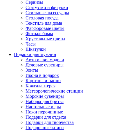
Сервизы
Статуэтки и фигурки
Стильные аксессуары
Столовая посуда
Текстиль для дома
Фарфоровые цветы
Фотоальбомы
Хрустальные цветы
Часы
Шкатулки
Подарки для мужчин
Авто и авиамодели
Деловые сувениры
Зонты
Икона в подарок
Картины и панно
Кожгалантерея
Метеорологические станции
Морские сувениры
Наборы для бритья
Настольные игры
Ножи перочинные
Подарки для отдыха
Подарки для творчества
Подарочные книги