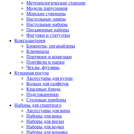
Метеорологические станции
Модели парусников
Морские сувениры
Настольные лампы
Настольные наборы
Письменные наборы
Фигурки и статуэтки
Кожгалантерея
Блокноты, органайзеры
Ключницы
Портмоне и кошельки
Портфели и папки
Чехлы, футляры
Кухонная посуда
Аксессуары для кухни
Кольца для салфеток
Красивые блюда
Подстаканники
Столовые приборы
Наборы для спиртного
Аксессуары для вина
Наборы для вина
Наборы для виски
Наборы для водки
Наборы для коньяка