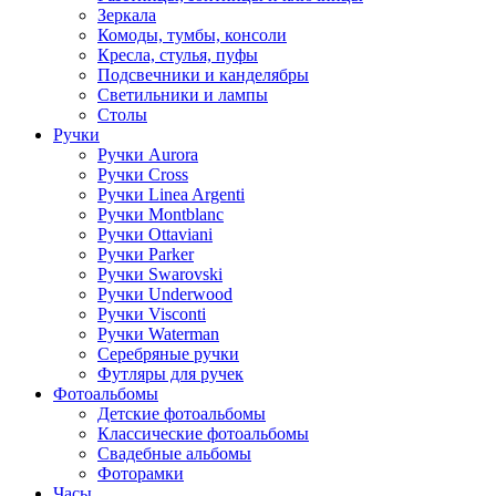
Зеркала
Комоды, тумбы, консоли
Кресла, стулья, пуфы
Подсвечники и канделябры
Светильники и лампы
Столы
Ручки
Ручки Aurora
Ручки Cross
Ручки Linea Argenti
Ручки Montblanc
Ручки Ottaviani
Ручки Parker
Ручки Swarovski
Ручки Underwood
Ручки Visconti
Ручки Waterman
Серебряные ручки
Футляры для ручек
Фотоальбомы
Детские фотоальбомы
Классические фотоальбомы
Свадебные альбомы
Фоторамки
Часы