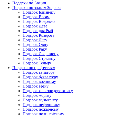
Подарки по Акции!
Подарки по знакам Зодиака
Подарок Близнецу
Подарок Весам
Подарок Водолею
Подарок Деве
Подарок для Рыб
Подарок Козерогу
Подарок Льву
Подарок Овну
Подарок Раку
Подарок Скорпиону
Подарок Стрельцу
Подарок Тельцу
Подарки по профессиям
Подарок авиатору
Подарок бухгалтеру
Подарок военному
Подарок врачу
Подарок железнодорожнику
Подарок моряку
Подарок музыканту
Подарок нефтяннику
Подарок пожарному
Подарок полицейскому