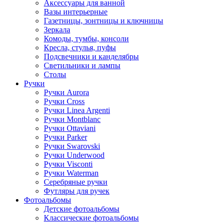
Аксессуары для ванной
Вазы интерьерные
Газетницы, зонтницы и ключницы
Зеркала
Комоды, тумбы, консоли
Кресла, стулья, пуфы
Подсвечники и канделябры
Светильники и лампы
Столы
Ручки
Ручки Aurora
Ручки Cross
Ручки Linea Argenti
Ручки Montblanc
Ручки Ottaviani
Ручки Parker
Ручки Swarovski
Ручки Underwood
Ручки Visconti
Ручки Waterman
Серебряные ручки
Футляры для ручек
Фотоальбомы
Детские фотоальбомы
Классические фотоальбомы