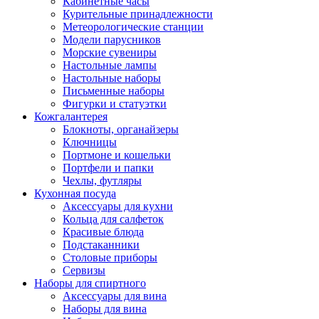
Кабинетные часы
Курительные принадлежности
Метеорологические станции
Модели парусников
Морские сувениры
Настольные лампы
Настольные наборы
Письменные наборы
Фигурки и статуэтки
Кожгалантерея
Блокноты, органайзеры
Ключницы
Портмоне и кошельки
Портфели и папки
Чехлы, футляры
Кухонная посуда
Аксессуары для кухни
Кольца для салфеток
Красивые блюда
Подстаканники
Столовые приборы
Cервизы
Наборы для спиртного
Аксессуары для вина
Наборы для вина