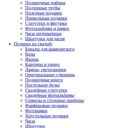
Подарочные наборы
Подзорные трубы
Полезные подарки
Прикольные подарки
Статуэтки и фигурки
Фотоальбомы и рамки
Часы интерьерные
Шкатулки для часов
Подарки на свадьбу
Бокалы для шампанского
Вазы
Иконы
Картины и панно
Лампы, светильники
Оригинальные сувениры
Подарочные книги
Постельное белье
Свадебные статуэтки
Свадебные фотоальбомы
Сервизы и столовые приборы
Фарфоровые подарки
Фоторамки
Хрустальные подарки
Часы
Шкатулки