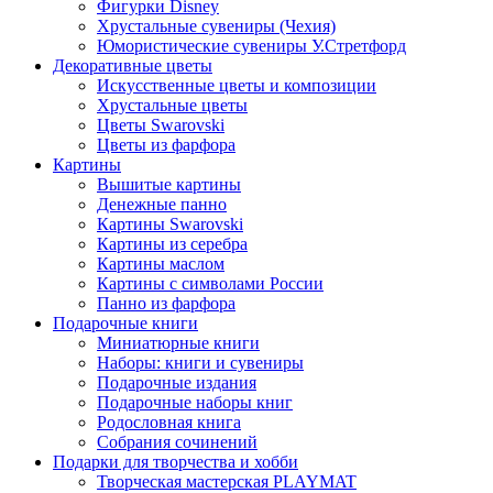
Фигурки Disney
Хрустальные сувениры (Чехия)
Юмористические сувениры У.Стретфорд
Декоративные цветы
Искусственные цветы и композиции
Хрустальные цветы
Цветы Swarovski
Цветы из фарфора
Картины
Вышитые картины
Денежные панно
Картины Swarovski
Картины из серебра
Картины маслом
Картины с символами России
Панно из фарфора
Подарочные книги
Миниатюрные книги
Наборы: книги и сувениры
Подарочные издания
Подарочные наборы книг
Родословная книга
Собрания сочинений
Подарки для творчества и хобби
Творческая мастерская PLAYMAT