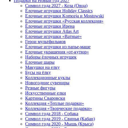
Подарки на Новый год 2027
Символ года 2027 - Коза (Овца)
Ёлочные игрушки Holiday Classics
Елочные игрушки Komozja и Mostowski
Елочные игрушки «Русская коллекция»
Ёлочные игрушки Ирена
Ёлочные игрушки Atlas Art
Елочные игрушки «Ватные»
Герои мультфильмов
Ёлочные игрушки из папье-маше
Елочные украшения «от-кутюр»
Наборы ёлочных игрушек
Елочные шары
Макушки на елку
Бусы на ёлку
Коллекционные куклы
Новогодние сувениры
Резные фигуры
Искусственные елки
Картины Сваровски
Коллекция «Теплые подарки»
Коллекция «Творческие подарки»
Символ года 2018 - Собака
Символ года 2019 - Свинья (Кабан)
Символ года 2020 - Мышь (Крыса)