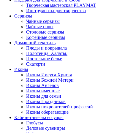
Творческая мастерская PLAYMAT
Инструменты для творчества
Cервизы
Чайные сервизы
Чайные пары
Столовые сервизы
Кофейные сервизы
Домашний текстиль
Пледы и покрывала
Полотенца. Халаты.
Постельное белье
Скатерти
Иконы
Иконы Иисуса Христа
Иконы Божией Матери
Иконы Ангелов
Иконы именные
Иконы для семьи
Иконы Праздников
Иконы покровителей профессий
Иконы оберегающие
Кабинетные аксессуары
Глобусы
Деловые сувениры