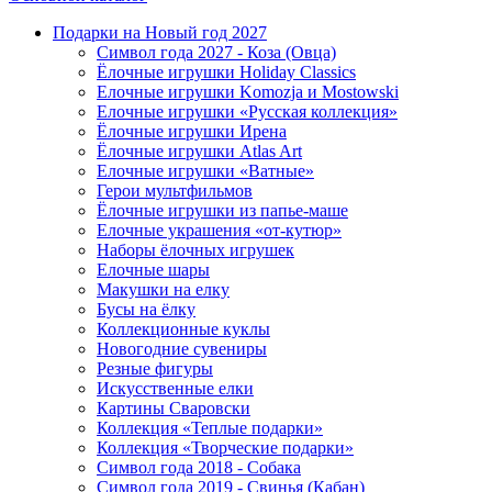
Подарки на Новый год 2027
Символ года 2027 - Коза (Овца)
Ёлочные игрушки Holiday Classics
Елочные игрушки Komozja и Mostowski
Елочные игрушки «Русская коллекция»
Ёлочные игрушки Ирена
Ёлочные игрушки Atlas Art
Елочные игрушки «Ватные»
Герои мультфильмов
Ёлочные игрушки из папье-маше
Елочные украшения «от-кутюр»
Наборы ёлочных игрушек
Елочные шары
Макушки на елку
Бусы на ёлку
Коллекционные куклы
Новогодние сувениры
Резные фигуры
Искусственные елки
Картины Сваровски
Коллекция «Теплые подарки»
Коллекция «Творческие подарки»
Символ года 2018 - Собака
Символ года 2019 - Свинья (Кабан)