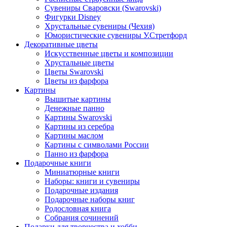
Сувениры Сваровски (Swarovski)
Фигурки Disney
Хрустальные сувениры (Чехия)
Юмористические сувениры У.Стретфорд
Декоративные цветы
Искусственные цветы и композиции
Хрустальные цветы
Цветы Swarovski
Цветы из фарфора
Картины
Вышитые картины
Денежные панно
Картины Swarovski
Картины из серебра
Картины маслом
Картины с символами России
Панно из фарфора
Подарочные книги
Миниатюрные книги
Наборы: книги и сувениры
Подарочные издания
Подарочные наборы книг
Родословная книга
Собрания сочинений
Подарки для творчества и хобби