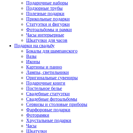
Подарочные наборы
Подзорные трубы
Полезные подарки
Прикольные подарки
Статуэтки и фигурки
Фотоальбомы и рамки
Часы интерьерные
Шкатулки для часов
Подарки на свадьбу
Бокалы для шампанского
Вазы
Иконы
Картины и панно
Лампы, светильники
Оригинальные сувениры
Подарочные книги
Постельное белье
Свадебные статуэтки
Свадебные фотоальбомы
Сервизы и столовые приборы
Фарфоровые подарки
Фоторамки
Хрустальные подарки
Часы
Шкатулки