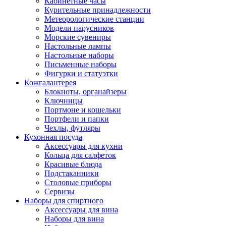
Кабинетные часы
Курительные принадлежности
Метеорологические станции
Модели парусников
Морские сувениры
Настольные лампы
Настольные наборы
Письменные наборы
Фигурки и статуэтки
Кожгалантерея
Блокноты, органайзеры
Ключницы
Портмоне и кошельки
Портфели и папки
Чехлы, футляры
Кухонная посуда
Аксессуары для кухни
Кольца для салфеток
Красивые блюда
Подстаканники
Столовые приборы
Cервизы
Наборы для спиртного
Аксессуары для вина
Наборы для вина