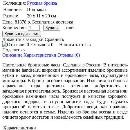
Коллекция:
Русская бронза
Наличие:
Под заказ
Размер:
20 х 11 х 29 см
Цена:
81378 р.
Бесплатная доставка
Количество:
- или -
Добавить в закладки
Сравнить
Отзывов: 0
Написать отзыв
Поделиться
Описание
Характеристики
Отзывы (0)
Настольные бронзовые часы. Сделаны в России. В интернет-
магазине handsel.ru широкий ассортимент изделий: бронзовые
кубки и вазы, подсвечники и бронзовые часы, скульптурная
миниатюра. В бронзе особое очарование. Изделиям из бронзы
характерны игра цветовых оттенков, добротность и
загадочная притягательность. Бронзовая настольная лампа или
бронзовые каминные часы послужат в качестве хорошего,
дорогого подарка, и спустя многие годы будут служить
прекрасной памятью о вас. Добротные вещи, как правило,
надолго остаются в семье. Изделия из бронзы всегда и везде
олицетворяют достаток и незыблемость семейных традиций.
Характеристики