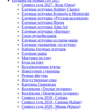
Подарки на Новый год 2027
Символ года 2027 - Коза (Овца)
Ёлочные игрушки Holiday Classics
Елочные игрушки Komozja и Mostowski
Елочные игрушки «Русская коллекция»
Ёлочные игрушки Ирена
Ёлочные игрушки Atlas Art
Елочные игрушки «Ватные»
Герои мультфильмов
Ёлочные игрушки из папье-маше
Елочные украшения «от-кутюр»
Наборы ёлочных игрушек
Елочные шары
Макушки на елку
Бусы на ёлку
Коллекционные куклы
Новогодние сувениры
Резные фигуры
Искусственные елки
Картины Сваровски
Коллекция «Теплые подарки»
Коллекция «Творческие подарки»
Символ года 2018 - Собака
Символ года 2019 - Свинья (Кабан)
Символ года 2020 - Мышь (Крыса)