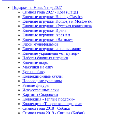
Подарки на Новый год 2027
Символ года 2027 - Коза (Овца)
Ёлочные игрушки Holiday Classics
Елочные игрушки Komozja и Mostowski
Елочные игрушки «Русская коллекция»
Ёлочные игрушки Ирена
Ёлочные игрушки Atlas Art
Елочные игрушки «Ватные»
Герои мультфильмов
Ёлочные игрушки из папье-маше
Елочные украшения «от-кутюр»
Наборы ёлочных игрушек
Елочные шары
Макушки на елку
Бусы на ёлку
Коллекционные куклы
Новогодние сувениры
Резные фигуры
Искусственные елки
Картины Сваровски
Коллекция «Теплые подарки»
Коллекция «Творческие подарки»
Символ года 2018 - Собака
Символ года 2019 - Свинья (Кабан)