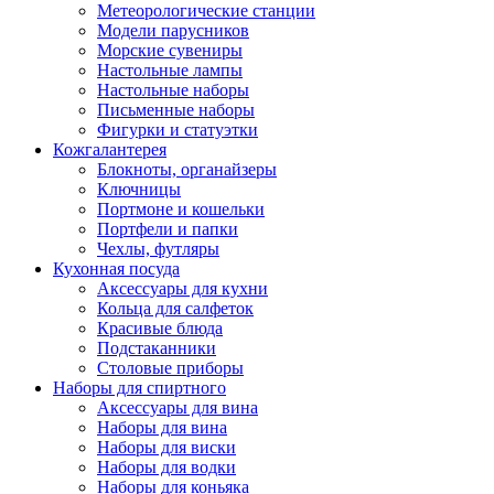
Метеорологические станции
Модели парусников
Морские сувениры
Настольные лампы
Настольные наборы
Письменные наборы
Фигурки и статуэтки
Кожгалантерея
Блокноты, органайзеры
Ключницы
Портмоне и кошельки
Портфели и папки
Чехлы, футляры
Кухонная посуда
Аксессуары для кухни
Кольца для салфеток
Красивые блюда
Подстаканники
Столовые приборы
Наборы для спиртного
Аксессуары для вина
Наборы для вина
Наборы для виски
Наборы для водки
Наборы для коньяка