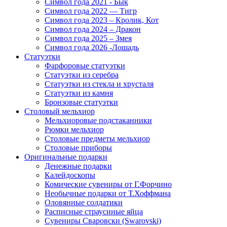
Символ года 2021 - Бык
Символ года 2022 — Тигр
Символ года 2023 – Кролик, Кот
Символ года 2024 – Дракон
Символ года 2025 – Змея
Символ года 2026 -Лошадь
Статуэтки
Фарфоровые статуэтки
Статуэтки из серебра
Статуэтки из стекла и хрусталя
Статуэтки из камня
Бронзовые статуэтки
Столовый мельхиор
Мельхиоровые подстаканники
Рюмки мельхиор
Столовые предметы мельхиор
Столовые приборы
Оригинальные подарки
Денежные подарки
Калейдоскопы
Комические сувениры от Г.Форчино
Необычные подарки от Т.Хоффмана
Оловянные солдатики
Расписные страусиные яйца
Сувениры Сваровски (Swarovski)