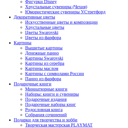
Фигурки Disney
Хрустальные сувениры (Чехия)
Юмористические сувениры У.Стретфорд
Декоративные цветы
Искусственные цветы и композиции
Хрустальные цветы
Цветы Swarovski
Цветы из фарфора
Картины
Вышитые картины
Денежные панно
Картины Swarovski
Картины из серебра
Картины маслом
Картины с символами России
Панно из фарфора
Подарочные книги
Миниатюрные книги
Наборы: книги и сувениры
Подарочные издания
Подарочные наборы книг
Родословная книга
Собрания сочинений
Подарки для творчества и хобби
Творческая мастерская PLAYMAT