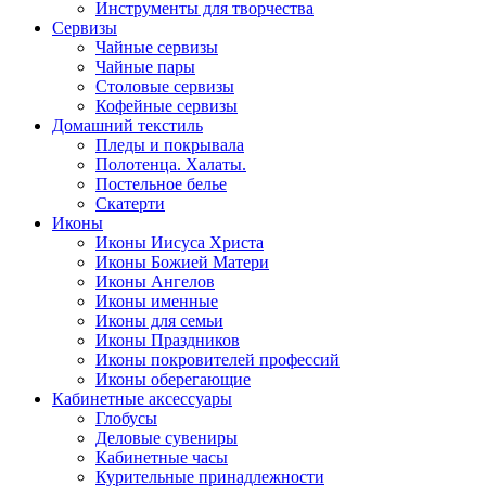
Инструменты для творчества
Cервизы
Чайные сервизы
Чайные пары
Столовые сервизы
Кофейные сервизы
Домашний текстиль
Пледы и покрывала
Полотенца. Халаты.
Постельное белье
Скатерти
Иконы
Иконы Иисуса Христа
Иконы Божией Матери
Иконы Ангелов
Иконы именные
Иконы для семьи
Иконы Праздников
Иконы покровителей профессий
Иконы оберегающие
Кабинетные аксессуары
Глобусы
Деловые сувениры
Кабинетные часы
Курительные принадлежности