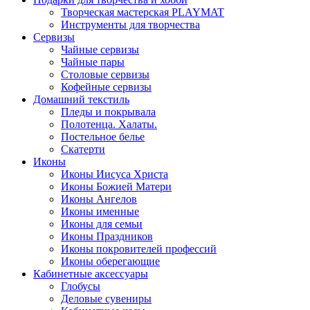
Творческая мастерская PLAYMAT
Инструменты для творчества
Cервизы
Чайные сервизы
Чайные пары
Столовые сервизы
Кофейные сервизы
Домашний текстиль
Пледы и покрывала
Полотенца. Халаты.
Постельное белье
Скатерти
Иконы
Иконы Иисуса Христа
Иконы Божией Матери
Иконы Ангелов
Иконы именные
Иконы для семьи
Иконы Праздников
Иконы покровителей профессий
Иконы оберегающие
Кабинетные аксессуары
Глобусы
Деловые сувениры