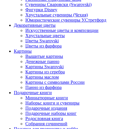
Сувениры Сваровски (Swarovski)
Фигурки Disney
Хрустальные сувениры (Чехия)
Юмористические сувениры У.Стретфорд
Декоративные цветы
Искусственные цветы и композиции
Хрустальные цветы
Цветы Swarovski
Цветы из фарфора
Картины
Вышитые картины
Денежные панно
Картины Swarovski
Картины из серебра
Картины маслом
Картины с символами России
Панно из фарфора
Подарочные книги
Миниатюрные книги
Наборы: книги и сувениры
Подарочные издания
Подарочные наборы книг
Родословная книга
Собрания сочинений
Подарки для творчества и хобби