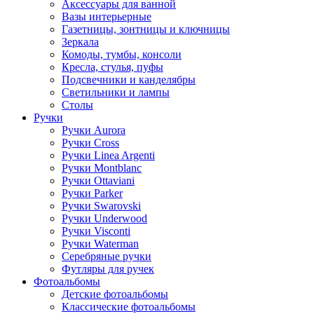
Аксессуары для ванной
Вазы интерьерные
Газетницы, зонтницы и ключницы
Зеркала
Комоды, тумбы, консоли
Кресла, стулья, пуфы
Подсвечники и канделябры
Светильники и лампы
Столы
Ручки
Ручки Aurora
Ручки Cross
Ручки Linea Argenti
Ручки Montblanc
Ручки Ottaviani
Ручки Parker
Ручки Swarovski
Ручки Underwood
Ручки Visconti
Ручки Waterman
Серебряные ручки
Футляры для ручек
Фотоальбомы
Детские фотоальбомы
Классические фотоальбомы