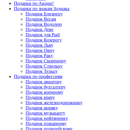
Подарки по Акции!
Подарки по знакам Зодиака
Подарок Близнецу
Подарок Весам
Подарок Водолею
Подарок Деве
Подарок для Рыб
Подарок Козерогу
Подарок Льву
Подарок Овну
Подарок Раку
Подарок Скорпиону
Подарок Стрельцу
Подарок Тельцу
Подарки по профессиям
Подарок авиатору
Подарок бухгалтеру
Подарок военному
Подарок врачу
Подарок железнодорожнику
Подарок моряку
Подарок музыканту
Подарок нефтяннику
Подарок пожарному
Подарок полицейскому