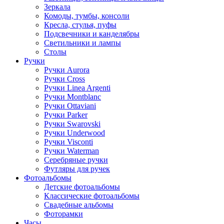
Зеркала
Комоды, тумбы, консоли
Кресла, стулья, пуфы
Подсвечники и канделябры
Светильники и лампы
Столы
Ручки
Ручки Aurora
Ручки Cross
Ручки Linea Argenti
Ручки Montblanc
Ручки Ottaviani
Ручки Parker
Ручки Swarovski
Ручки Underwood
Ручки Visconti
Ручки Waterman
Серебряные ручки
Футляры для ручек
Фотоальбомы
Детские фотоальбомы
Классические фотоальбомы
Свадебные альбомы
Фоторамки
Часы