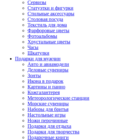
Сервизы
Статуэтки и фигурки
Стильные аксессуары
Столовая посуда
Текстиль для дома
Фарфоровые цветы
Фотоальбомы
Хрустальные цветы
Часы
Шкатулки
Подарки для мужчин
Авто и авиамодели
Деловые сувениры
Зонты
Икона в подарок
Картины и панно
Кожгалантерея
Метеорологические станции
Морские сувениры
Наборы для бритья
Настольные игры
Ножи перочинные
Подарки для отдыха
Подарки для творчества
Подарочные книги