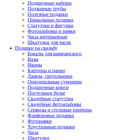
Подарочные наборы
Подзорные трубы
Полезные подарки
Прикольные подарки
Статуэтки и фигурки
Фотоальбомы и рамки
Часы интерьерные
Шкатулки для часов
Подарки на свадьбу
Бокалы для шампанского
Вазы
Иконы
Картины и панно
Лампы, светильники
Оригинальные сувениры
Подарочные книги
Постельное белье
Свадебные статуэтки
Свадебные фотоальбомы
Сервизы и столовые приборы
Фарфоровые подарки
Фоторамки
Хрустальные подарки
Часы
Шкатулки