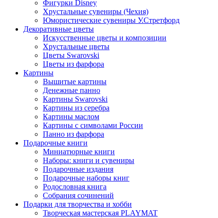
Фигурки Disney
Хрустальные сувениры (Чехия)
Юмористические сувениры У.Стретфорд
Декоративные цветы
Искусственные цветы и композиции
Хрустальные цветы
Цветы Swarovski
Цветы из фарфора
Картины
Вышитые картины
Денежные панно
Картины Swarovski
Картины из серебра
Картины маслом
Картины с символами России
Панно из фарфора
Подарочные книги
Миниатюрные книги
Наборы: книги и сувениры
Подарочные издания
Подарочные наборы книг
Родословная книга
Собрания сочинений
Подарки для творчества и хобби
Творческая мастерская PLAYMAT