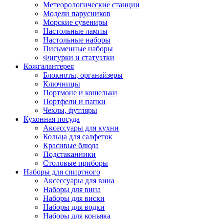
Метеорологические станции
Модели парусников
Морские сувениры
Настольные лампы
Настольные наборы
Письменные наборы
Фигурки и статуэтки
Кожгалантерея
Блокноты, органайзеры
Ключницы
Портмоне и кошельки
Портфели и папки
Чехлы, футляры
Кухонная посуда
Аксессуары для кухни
Кольца для салфеток
Красивые блюда
Подстаканники
Столовые приборы
Наборы для спиртного
Аксессуары для вина
Наборы для вина
Наборы для виски
Наборы для водки
Наборы для коньяка