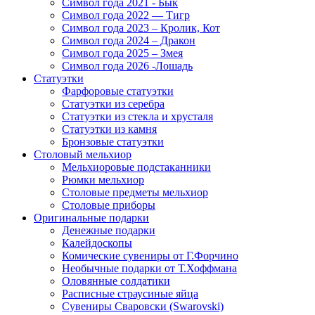
Символ года 2021 - Бык
Символ года 2022 — Тигр
Символ года 2023 – Кролик, Кот
Символ года 2024 – Дракон
Символ года 2025 – Змея
Символ года 2026 -Лошадь
Статуэтки
Фарфоровые статуэтки
Статуэтки из серебра
Статуэтки из стекла и хрусталя
Статуэтки из камня
Бронзовые статуэтки
Столовый мельхиор
Мельхиоровые подстаканники
Рюмки мельхиор
Столовые предметы мельхиор
Столовые приборы
Оригинальные подарки
Денежные подарки
Калейдоскопы
Комические сувениры от Г.Форчино
Необычные подарки от Т.Хоффмана
Оловянные солдатики
Расписные страусиные яйца
Сувениры Сваровски (Swarovski)