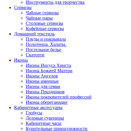
Инструменты для творчества
Cервизы
Чайные сервизы
Чайные пары
Столовые сервизы
Кофейные сервизы
Домашний текстиль
Пледы и покрывала
Полотенца. Халаты.
Постельное белье
Скатерти
Иконы
Иконы Иисуса Христа
Иконы Божией Матери
Иконы Ангелов
Иконы именные
Иконы для семьи
Иконы Праздников
Иконы покровителей профессий
Иконы оберегающие
Кабинетные аксессуары
Глобусы
Деловые сувениры
Кабинетные часы
Курительные принадлежности