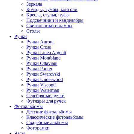
Зеркала
Комоды, тумбы, консоли
Кресла, стулья, пуфы
Подсвечники и канделябры
Светильники и лампы
Столы
Ручки
Ручки Aurora
Ручки Cross
Ручки Linea Argenti
Ручки Montblanc
Ручки Ottaviani
Ручки Parker
Ручки Swarovski
Ручки Underwood
Ручки Visconti
Ручки Waterman
Серебряные ручки
Футляры для ручек
Фотоальбомы
Детские фотоальбомы
Классические фотоальбомы
Свадебные альбомы
Фоторамки
Часы