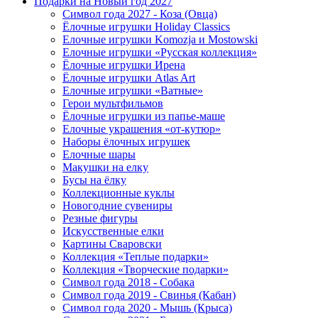
Подарки на Новый год 2027
Символ года 2027 - Коза (Овца)
Ёлочные игрушки Holiday Classics
Елочные игрушки Komozja и Mostowski
Елочные игрушки «Русская коллекция»
Ёлочные игрушки Ирена
Ёлочные игрушки Atlas Art
Елочные игрушки «Ватные»
Герои мультфильмов
Ёлочные игрушки из папье-маше
Елочные украшения «от-кутюр»
Наборы ёлочных игрушек
Елочные шары
Макушки на елку
Бусы на ёлку
Коллекционные куклы
Новогодние сувениры
Резные фигуры
Искусственные елки
Картины Сваровски
Коллекция «Теплые подарки»
Коллекция «Творческие подарки»
Символ года 2018 - Собака
Символ года 2019 - Свинья (Кабан)
Символ года 2020 - Мышь (Крыса)