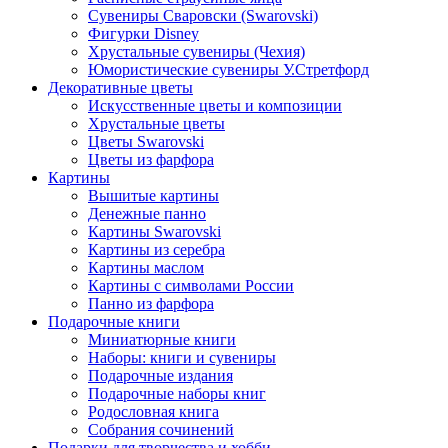
Сувениры Сваровски (Swarovski)
Фигурки Disney
Хрустальные сувениры (Чехия)
Юмористические сувениры У.Стретфорд
Декоративные цветы
Искусственные цветы и композиции
Хрустальные цветы
Цветы Swarovski
Цветы из фарфора
Картины
Вышитые картины
Денежные панно
Картины Swarovski
Картины из серебра
Картины маслом
Картины с символами России
Панно из фарфора
Подарочные книги
Миниатюрные книги
Наборы: книги и сувениры
Подарочные издания
Подарочные наборы книг
Родословная книга
Собрания сочинений
Подарки для творчества и хобби