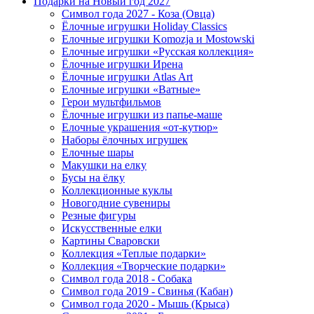
Подарки на Новый год 2027
Символ года 2027 - Коза (Овца)
Ёлочные игрушки Holiday Classics
Елочные игрушки Komozja и Mostowski
Елочные игрушки «Русская коллекция»
Ёлочные игрушки Ирена
Ёлочные игрушки Atlas Art
Елочные игрушки «Ватные»
Герои мультфильмов
Ёлочные игрушки из папье-маше
Елочные украшения «от-кутюр»
Наборы ёлочных игрушек
Елочные шары
Макушки на елку
Бусы на ёлку
Коллекционные куклы
Новогодние сувениры
Резные фигуры
Искусственные елки
Картины Сваровски
Коллекция «Теплые подарки»
Коллекция «Творческие подарки»
Символ года 2018 - Собака
Символ года 2019 - Свинья (Кабан)
Символ года 2020 - Мышь (Крыса)