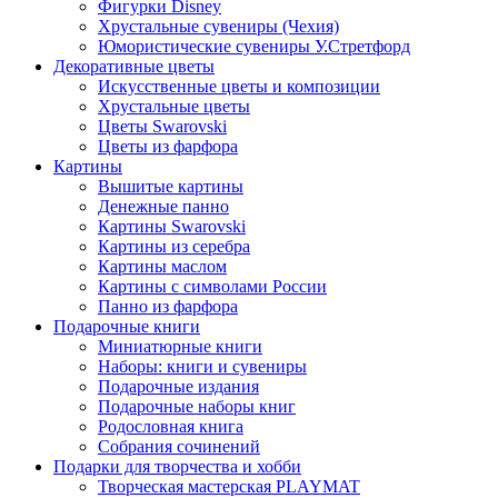
Фигурки Disney
Хрустальные сувениры (Чехия)
Юмористические сувениры У.Стретфорд
Декоративные цветы
Искусственные цветы и композиции
Хрустальные цветы
Цветы Swarovski
Цветы из фарфора
Картины
Вышитые картины
Денежные панно
Картины Swarovski
Картины из серебра
Картины маслом
Картины с символами России
Панно из фарфора
Подарочные книги
Миниатюрные книги
Наборы: книги и сувениры
Подарочные издания
Подарочные наборы книг
Родословная книга
Собрания сочинений
Подарки для творчества и хобби
Творческая мастерская PLAYMAT