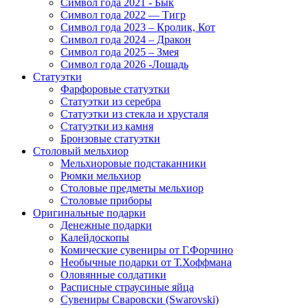
Символ года 2021 - Бык
Символ года 2022 — Тигр
Символ года 2023 – Кролик, Кот
Символ года 2024 – Дракон
Символ года 2025 – Змея
Символ года 2026 -Лошадь
Статуэтки
Фарфоровые статуэтки
Статуэтки из серебра
Статуэтки из стекла и хрусталя
Статуэтки из камня
Бронзовые статуэтки
Столовый мельхиор
Мельхиоровые подстаканники
Рюмки мельхиор
Столовые предметы мельхиор
Столовые приборы
Оригинальные подарки
Денежные подарки
Калейдоскопы
Комические сувениры от Г.Форчино
Необычные подарки от Т.Хоффмана
Оловянные солдатики
Расписные страусиные яйца
Сувениры Сваровски (Swarovski)