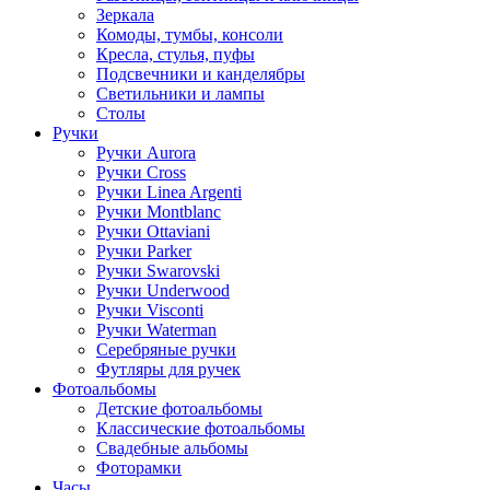
Зеркала
Комоды, тумбы, консоли
Кресла, стулья, пуфы
Подсвечники и канделябры
Светильники и лампы
Столы
Ручки
Ручки Aurora
Ручки Cross
Ручки Linea Argenti
Ручки Montblanc
Ручки Ottaviani
Ручки Parker
Ручки Swarovski
Ручки Underwood
Ручки Visconti
Ручки Waterman
Серебряные ручки
Футляры для ручек
Фотоальбомы
Детские фотоальбомы
Классические фотоальбомы
Свадебные альбомы
Фоторамки
Часы