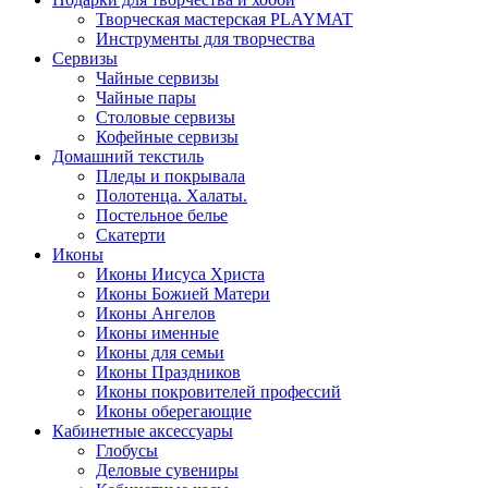
Творческая мастерская PLAYMAT
Инструменты для творчества
Cервизы
Чайные сервизы
Чайные пары
Столовые сервизы
Кофейные сервизы
Домашний текстиль
Пледы и покрывала
Полотенца. Халаты.
Постельное белье
Скатерти
Иконы
Иконы Иисуса Христа
Иконы Божией Матери
Иконы Ангелов
Иконы именные
Иконы для семьи
Иконы Праздников
Иконы покровителей профессий
Иконы оберегающие
Кабинетные аксессуары
Глобусы
Деловые сувениры