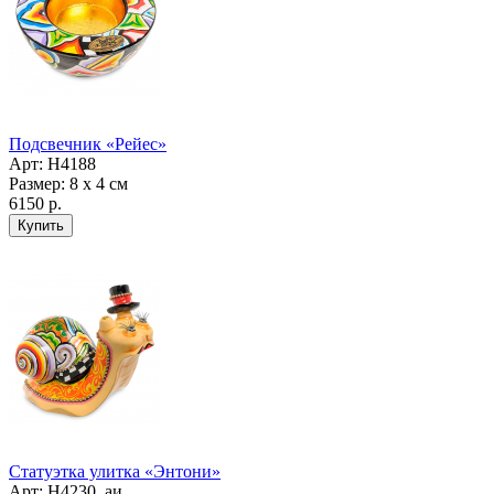
Подсвечник «Рейес»
Арт: H4188
Размер: 8 х 4 см
6150 р.
Статуэтка улитка «Энтони»
Арт: Н4230_аи