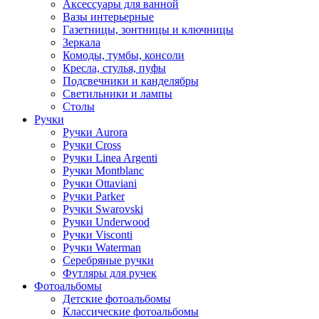
Аксессуары для ванной
Вазы интерьерные
Газетницы, зонтницы и ключницы
Зеркала
Комоды, тумбы, консоли
Кресла, стулья, пуфы
Подсвечники и канделябры
Светильники и лампы
Столы
Ручки
Ручки Aurora
Ручки Cross
Ручки Linea Argenti
Ручки Montblanc
Ручки Ottaviani
Ручки Parker
Ручки Swarovski
Ручки Underwood
Ручки Visconti
Ручки Waterman
Серебряные ручки
Футляры для ручек
Фотоальбомы
Детские фотоальбомы
Классические фотоальбомы