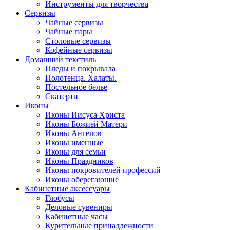
Инструменты для творчества
Cервизы
Чайные сервизы
Чайные пары
Столовые сервизы
Кофейные сервизы
Домашний текстиль
Пледы и покрывала
Полотенца. Халаты.
Постельное белье
Скатерти
Иконы
Иконы Иисуса Христа
Иконы Божией Матери
Иконы Ангелов
Иконы именные
Иконы для семьи
Иконы Праздников
Иконы покровителей профессий
Иконы оберегающие
Кабинетные аксессуары
Глобусы
Деловые сувениры
Кабинетные часы
Курительные принадлежности