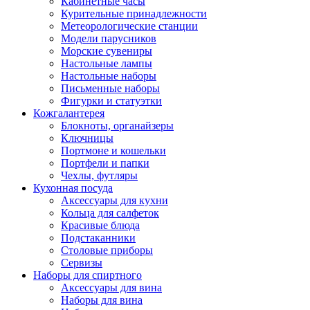
Кабинетные часы
Курительные принадлежности
Метеорологические станции
Модели парусников
Морские сувениры
Настольные лампы
Настольные наборы
Письменные наборы
Фигурки и статуэтки
Кожгалантерея
Блокноты, органайзеры
Ключницы
Портмоне и кошельки
Портфели и папки
Чехлы, футляры
Кухонная посуда
Аксессуары для кухни
Кольца для салфеток
Красивые блюда
Подстаканники
Столовые приборы
Cервизы
Наборы для спиртного
Аксессуары для вина
Наборы для вина