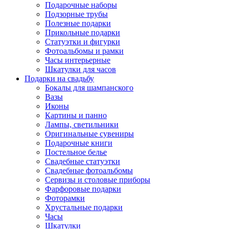
Подарочные наборы
Подзорные трубы
Полезные подарки
Прикольные подарки
Статуэтки и фигурки
Фотоальбомы и рамки
Часы интерьерные
Шкатулки для часов
Подарки на свадьбу
Бокалы для шампанского
Вазы
Иконы
Картины и панно
Лампы, светильники
Оригинальные сувениры
Подарочные книги
Постельное белье
Свадебные статуэтки
Свадебные фотоальбомы
Сервизы и столовые приборы
Фарфоровые подарки
Фоторамки
Хрустальные подарки
Часы
Шкатулки