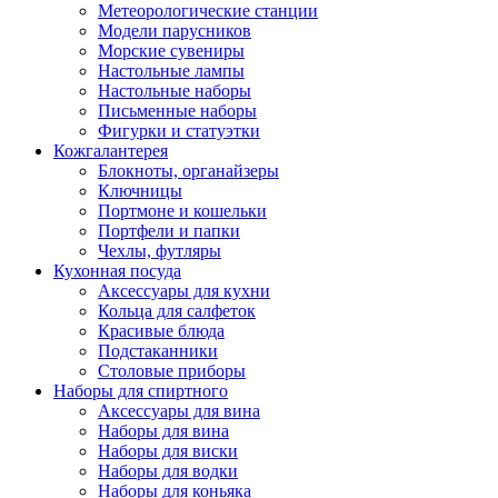
Метеорологические станции
Модели парусников
Морские сувениры
Настольные лампы
Настольные наборы
Письменные наборы
Фигурки и статуэтки
Кожгалантерея
Блокноты, органайзеры
Ключницы
Портмоне и кошельки
Портфели и папки
Чехлы, футляры
Кухонная посуда
Аксессуары для кухни
Кольца для салфеток
Красивые блюда
Подстаканники
Столовые приборы
Наборы для спиртного
Аксессуары для вина
Наборы для вина
Наборы для виски
Наборы для водки
Наборы для коньяка