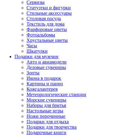
Сервизы
Статуэтки и фигурки
Стильные аксессуары
Столовая посуда
Текстиль для дома
Фарфоровые цветы
Фотоальбомы
Хрустальные цветы
Часы
Шкатулки
Подарки для мужчин
Авто и авиамодели
Деловые сувениры
Зонты
Икона в подарок
Картины и панно
Кожгалантерея
Метеорологические станции
Морские сувениры
Наборы для бритья
Настольные игры
Ножи перочинные
Подарки для отдыха
Подарки для творчества
Подарочные книги