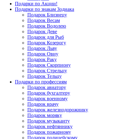
Подарки по Акции!
Подарки по знакам Зодиака
Подарок Близнецу
Подарок Весам
Подарок Водолею
Подарок Деве
Подарок для Рыб
Подарок Козерогу
Подарок Льву
Подарок Овну
Подарок Раку
Подарок Скорпиону
Подарок Стрельцу
Подарок Тельцу
Подарки по профессиям
Подарок авиатору
Подарок бухгалтеру
Подарок военному
Подарок врачу
Подарок железнодорожнику
Подарок моряку
Подарок музыканту
Подарок нефтяннику
Подарок пожарному
Подарок полицейскому