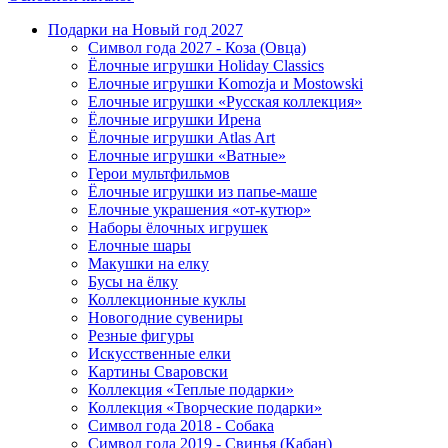
Подарки на Новый год 2027
Символ года 2027 - Коза (Овца)
Ёлочные игрушки Holiday Classics
Елочные игрушки Komozja и Mostowski
Елочные игрушки «Русская коллекция»
Ёлочные игрушки Ирена
Ёлочные игрушки Atlas Art
Елочные игрушки «Ватные»
Герои мультфильмов
Ёлочные игрушки из папье-маше
Елочные украшения «от-кутюр»
Наборы ёлочных игрушек
Елочные шары
Макушки на елку
Бусы на ёлку
Коллекционные куклы
Новогодние сувениры
Резные фигуры
Искусственные елки
Картины Сваровски
Коллекция «Теплые подарки»
Коллекция «Творческие подарки»
Символ года 2018 - Собака
Символ года 2019 - Свинья (Кабан)