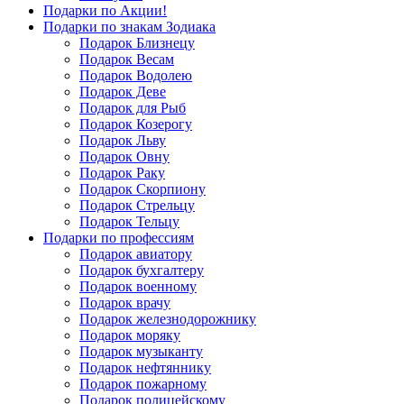
Подарки по Акции!
Подарки по знакам Зодиака
Подарок Близнецу
Подарок Весам
Подарок Водолею
Подарок Деве
Подарок для Рыб
Подарок Козерогу
Подарок Льву
Подарок Овну
Подарок Раку
Подарок Скорпиону
Подарок Стрельцу
Подарок Тельцу
Подарки по профессиям
Подарок авиатору
Подарок бухгалтеру
Подарок военному
Подарок врачу
Подарок железнодорожнику
Подарок моряку
Подарок музыканту
Подарок нефтяннику
Подарок пожарному
Подарок полицейскому