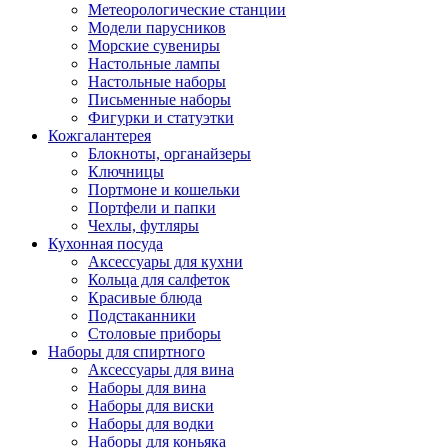
Метеорологические станции
Модели парусников
Морские сувениры
Настольные лампы
Настольные наборы
Письменные наборы
Фигурки и статуэтки
Кожгалантерея
Блокноты, органайзеры
Ключницы
Портмоне и кошельки
Портфели и папки
Чехлы, футляры
Кухонная посуда
Аксессуары для кухни
Кольца для салфеток
Красивые блюда
Подстаканники
Столовые приборы
Наборы для спиртного
Аксессуары для вина
Наборы для вина
Наборы для виски
Наборы для водки
Наборы для коньяка