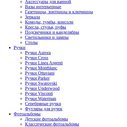
Аксессуары для ванной
Вазы интерьерные
Газетницы, зонтницы и ключницы
Зеркала
Комоды, тумбы, консоли
Кресла, стулья, пуфы
Подсвечники и канделябры
Светильники и лампы
Столы
Ручки
Ручки Aurora
Ручки Cross
Ручки Linea Argenti
Ручки Montblanc
Ручки Ottaviani
Ручки Parker
Ручки Swarovski
Ручки Underwood
Ручки Visconti
Ручки Waterman
Серебряные ручки
Футляры для ручек
Фотоальбомы
Детские фотоальбомы
Классические фотоальбомы