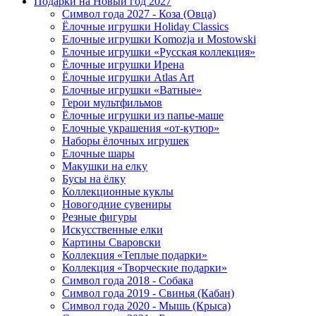
Подарки на Новый год 2027
Символ года 2027 - Коза (Овца)
Ёлочные игрушки Holiday Classics
Елочные игрушки Komozja и Mostowski
Елочные игрушки «Русская коллекция»
Ёлочные игрушки Ирена
Ёлочные игрушки Atlas Art
Елочные игрушки «Ватные»
Герои мультфильмов
Ёлочные игрушки из папье-маше
Елочные украшения «от-кутюр»
Наборы ёлочных игрушек
Елочные шары
Макушки на елку
Бусы на ёлку
Коллекционные куклы
Новогодние сувениры
Резные фигуры
Искусственные елки
Картины Сваровски
Коллекция «Теплые подарки»
Коллекция «Творческие подарки»
Символ года 2018 - Собака
Символ года 2019 - Свинья (Кабан)
Символ года 2020 - Мышь (Крыса)