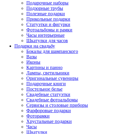
Подарочные наборы
Подзорные трубы
Полезные подарки
Прикольные подарки
Статуэтки и фигурки
Фотоальбомы и рамки
Часы интерьерные
Шкатулки для часов
Подарки на свадьбу
Бокалы для шампанского
Вазы
Иконы
Картины и панно
Лампы, светильники
Оригинальные сувениры
Подарочные книги
Постельное белье
Свадебные статуэтки
Свадебные фотоальбомы
Сервизы и столовые приборы
Фарфоровые подарки
Фоторамки
Хрустальные подарки
Часы
Шкатулки