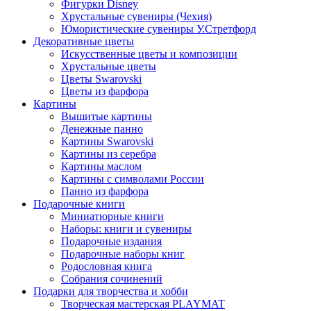
Фигурки Disney
Хрустальные сувениры (Чехия)
Юмористические сувениры У.Стретфорд
Декоративные цветы
Искусственные цветы и композиции
Хрустальные цветы
Цветы Swarovski
Цветы из фарфора
Картины
Вышитые картины
Денежные панно
Картины Swarovski
Картины из серебра
Картины маслом
Картины с символами России
Панно из фарфора
Подарочные книги
Миниатюрные книги
Наборы: книги и сувениры
Подарочные издания
Подарочные наборы книг
Родословная книга
Собрания сочинений
Подарки для творчества и хобби
Творческая мастерская PLAYMAT