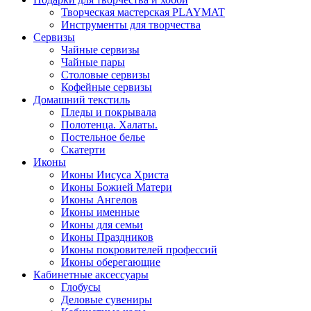
Творческая мастерская PLAYMAT
Инструменты для творчества
Cервизы
Чайные сервизы
Чайные пары
Столовые сервизы
Кофейные сервизы
Домашний текстиль
Пледы и покрывала
Полотенца. Халаты.
Постельное белье
Скатерти
Иконы
Иконы Иисуса Христа
Иконы Божией Матери
Иконы Ангелов
Иконы именные
Иконы для семьи
Иконы Праздников
Иконы покровителей профессий
Иконы оберегающие
Кабинетные аксессуары
Глобусы
Деловые сувениры