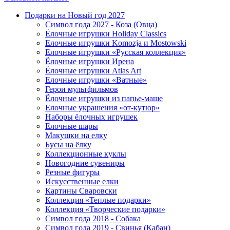
Подарки на Новый год 2027
Символ года 2027 - Коза (Овца)
Ёлочные игрушки Holiday Classics
Елочные игрушки Komozja и Mostowski
Елочные игрушки «Русская коллекция»
Ёлочные игрушки Ирена
Ёлочные игрушки Atlas Art
Елочные игрушки «Ватные»
Герои мультфильмов
Ёлочные игрушки из папье-маше
Елочные украшения «от-кутюр»
Наборы ёлочных игрушек
Елочные шары
Макушки на елку
Бусы на ёлку
Коллекционные куклы
Новогодние сувениры
Резные фигуры
Искусственные елки
Картины Сваровски
Коллекция «Теплые подарки»
Коллекция «Творческие подарки»
Символ года 2018 - Собака
Символ года 2019 - Свинья (Кабан)