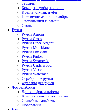
Зеркала
Комоды, тумбы, консоли
Кресла, стулья, пуфы
Подсвечники и канделябры
Светильники и лампы
Столы
Ручки
Ручки Aurora
Ручки Cross
Ручки Linea Argenti
Ручки Montblanc
Ручки Ottaviani
Ручки Parker
Ручки Swarovski
Ручки Underwood
Ручки Visconti
Ручки Waterman
Серебряные ручки
Футляры для ручек
Фотоальбомы
Детские фотоальбомы
Классические фотоальбомы
Свадебные альбомы
Фоторамки
Часы