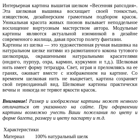
Интерьерная картина вышитая шелком «Весенняя рапсодия».
Эта шелковая вышивка восхищает своей тонкостью,
изяществом, дизайнерским грамотным подбором красок.
Уникальная красота живых пионов вызывает неподдельное
восхищение виртуозным мастерством автора. Модульные
картины являются актуальной изюминкой в дизайне
современного жилища, давая простор полету фантазии.
Картины из шелка — это художественная ручная вышивка на
натуральном шелке нитями из размотанного кокона тутового
шелкопряда, окрашенными натуральными красителями
(индиго, пурпур, охра, кармин, куркумин и т.д.). Шелковая
нить имеет форму тетраэдра. Свет, играя и преломляясь на ее
гранях, оживает вместе с изображением на картине. Со
временем шелковая нить не выцветает, картина сохраняет
свой первозданный вид. Шелковые картины практически
вечны и никогда не теряют яркости красок.
Внимание!
Размер и изображение картины может немного
отличаться от указанного на сайте. При оформлении
картины возможно учесть Ваши пожелания по цвету и
форме багета, размеру и цвету паспарту и т.д.
Характеристики
Материал
100% натуральный шелк