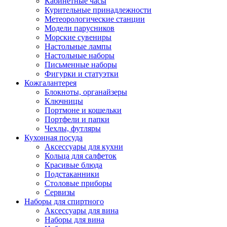
Кабинетные часы
Курительные принадлежности
Метеорологические станции
Модели парусников
Морские сувениры
Настольные лампы
Настольные наборы
Письменные наборы
Фигурки и статуэтки
Кожгалантерея
Блокноты, органайзеры
Ключницы
Портмоне и кошельки
Портфели и папки
Чехлы, футляры
Кухонная посуда
Аксессуары для кухни
Кольца для салфеток
Красивые блюда
Подстаканники
Столовые приборы
Cервизы
Наборы для спиртного
Аксессуары для вина
Наборы для вина