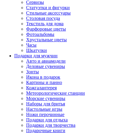
Сервизы
Статуэтки и фигурки
Стильные аксессуары
Столовая посуда
Текстиль для дома
Фарфоровые цветы
Фотоальбомы
Хрустальные цветы
Часы
Шкатулки
Подарки для мужчин
Авто и авиамодели
Деловые сувениры
Зонты
Икона в подарок
Картины и панно
Кожгалантерея
Метеорологические станции
Морские сувениры
Наборы для бритья
Настольные игры
Ножи перочинные
Подарки для отдыха
Подарки для творчества
Подарочные книги