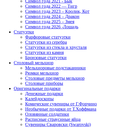
Символ года 2021 - Бык
Символ года 2022 — Тигр
Символ года 2023 – Кролик, Кот
Символ года 2024 – Дракон
Символ года 2025 – Змея
Символ года 2026 -Лошадь
Статуэтки
Фарфоровые статуэтки
Статуэтки из серебра
Статуэтки из стекла и хрусталя
Статуэтки из камня
Бронзовые статуэтки
Столовый мельхиор
Мельхиоровые подстаканники
Рюмки мельхиор
Столовые предметы мельхиор
Столовые приборы
Оригинальные подарки
Денежные подарки
Калейдоскопы
Комические сувениры от Г.Форчино
Необычные подарки от Т.Хоффмана
Оловянные солдатики
Расписные страусиные яйца
Сувениры Сваровски (Swarovski)