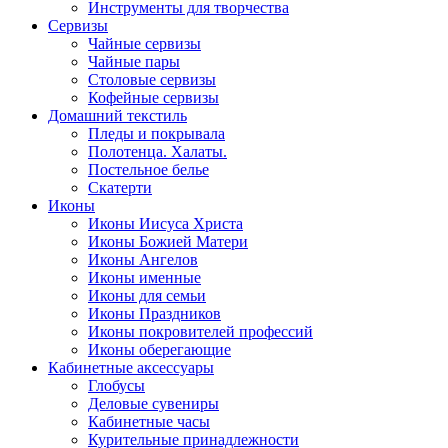
Инструменты для творчества
Cервизы
Чайные сервизы
Чайные пары
Столовые сервизы
Кофейные сервизы
Домашний текстиль
Пледы и покрывала
Полотенца. Халаты.
Постельное белье
Скатерти
Иконы
Иконы Иисуса Христа
Иконы Божией Матери
Иконы Ангелов
Иконы именные
Иконы для семьи
Иконы Праздников
Иконы покровителей профессий
Иконы оберегающие
Кабинетные аксессуары
Глобусы
Деловые сувениры
Кабинетные часы
Курительные принадлежности