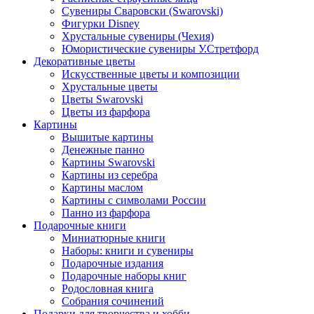
Сувениры Сваровски (Swarovski)
Фигурки Disney
Хрустальные сувениры (Чехия)
Юмористические сувениры У.Стретфорд
Декоративные цветы
Искусственные цветы и композиции
Хрустальные цветы
Цветы Swarovski
Цветы из фарфора
Картины
Вышитые картины
Денежные панно
Картины Swarovski
Картины из серебра
Картины маслом
Картины с символами России
Панно из фарфора
Подарочные книги
Миниатюрные книги
Наборы: книги и сувениры
Подарочные издания
Подарочные наборы книг
Родословная книга
Собрания сочинений
Подарки для творчества и хобби