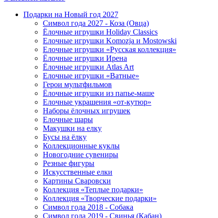
Подарки на Новый год 2027
Символ года 2027 - Коза (Овца)
Ёлочные игрушки Holiday Classics
Елочные игрушки Komozja и Mostowski
Елочные игрушки «Русская коллекция»
Ёлочные игрушки Ирена
Ёлочные игрушки Atlas Art
Елочные игрушки «Ватные»
Герои мультфильмов
Ёлочные игрушки из папье-маше
Елочные украшения «от-кутюр»
Наборы ёлочных игрушек
Елочные шары
Макушки на елку
Бусы на ёлку
Коллекционные куклы
Новогодние сувениры
Резные фигуры
Искусственные елки
Картины Сваровски
Коллекция «Теплые подарки»
Коллекция «Творческие подарки»
Символ года 2018 - Собака
Символ года 2019 - Свинья (Кабан)