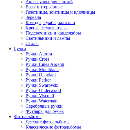
Аксессуары для ванной
Вазы интерьерные
Газетницы, зонтницы и ключницы
Зеркала
Комоды, тумбы, консоли
Кресла, стулья, пуфы
Подсвечники и канделябры
Светильники и лампы
Столы
Ручки
Ручки Aurora
Ручки Cross
Ручки Linea Argenti
Ручки Montblanc
Ручки Ottaviani
Ручки Parker
Ручки Swarovski
Ручки Underwood
Ручки Visconti
Ручки Waterman
Серебряные ручки
Футляры для ручек
Фотоальбомы
Детские фотоальбомы
Классические фотоальбомы