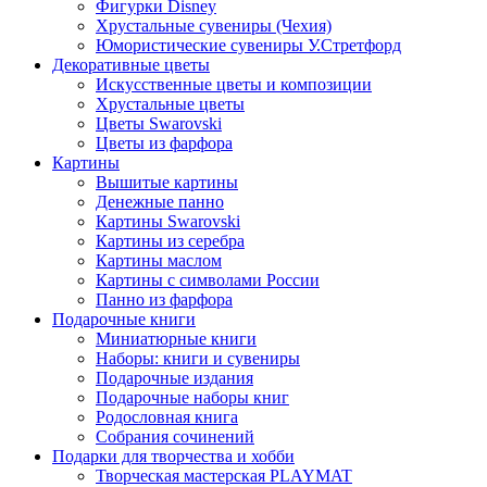
Фигурки Disney
Хрустальные сувениры (Чехия)
Юмористические сувениры У.Стретфорд
Декоративные цветы
Искусственные цветы и композиции
Хрустальные цветы
Цветы Swarovski
Цветы из фарфора
Картины
Вышитые картины
Денежные панно
Картины Swarovski
Картины из серебра
Картины маслом
Картины с символами России
Панно из фарфора
Подарочные книги
Миниатюрные книги
Наборы: книги и сувениры
Подарочные издания
Подарочные наборы книг
Родословная книга
Собрания сочинений
Подарки для творчества и хобби
Творческая мастерская PLAYMAT