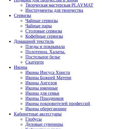
Творческая мастерская PLAYMAT
Инструменты для творчества
Cервизы
Чайные сервизы
Чайные пары
Столовые сервизы
Кофейные сервизы
Домашний текстиль
Пледы и покрывала
Полотенца. Халаты.
Постельное белье
Скатерти
Иконы
Иконы Иисуса Христа
Иконы Божией Матери
Иконы Ангелов
Иконы именные
Иконы для семьи
Иконы Праздников
Иконы покровителей профессий
Иконы оберегающие
Кабинетные аксессуары
Глобусы
Деловые сувениры