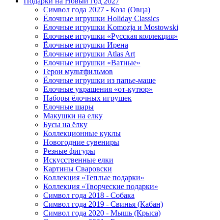
Подарки на Новый год 2027
Символ года 2027 - Коза (Овца)
Ёлочные игрушки Holiday Classics
Елочные игрушки Komozja и Mostowski
Елочные игрушки «Русская коллекция»
Ёлочные игрушки Ирена
Ёлочные игрушки Atlas Art
Елочные игрушки «Ватные»
Герои мультфильмов
Ёлочные игрушки из папье-маше
Елочные украшения «от-кутюр»
Наборы ёлочных игрушек
Елочные шары
Макушки на елку
Бусы на ёлку
Коллекционные куклы
Новогодние сувениры
Резные фигуры
Искусственные елки
Картины Сваровски
Коллекция «Теплые подарки»
Коллекция «Творческие подарки»
Символ года 2018 - Собака
Символ года 2019 - Свинья (Кабан)
Символ года 2020 - Мышь (Крыса)