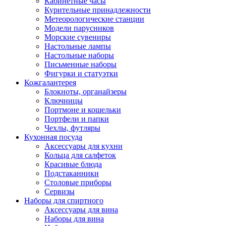
Кабинетные часы
Курительные принадлежности
Метеорологические станции
Модели парусников
Морские сувениры
Настольные лампы
Настольные наборы
Письменные наборы
Фигурки и статуэтки
Кожгалантерея
Блокноты, органайзеры
Ключницы
Портмоне и кошельки
Портфели и папки
Чехлы, футляры
Кухонная посуда
Аксессуары для кухни
Кольца для салфеток
Красивые блюда
Подстаканники
Столовые приборы
Cервизы
Наборы для спиртного
Аксессуары для вина
Наборы для вина