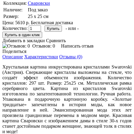
Коллекция:
Сваровски
Наличие:
Под заказ
Размер:
25 х 25 см
Цена:
5610 р.
Бесплатная доставка
Количество:
- или -
Добавить в закладки
Сравнить
Отзывов: 0
Написать отзыв
Поделиться
Описание
Характеристики
Отзывы (0)
Хрустальная картина инкрустирована кристаллами Swarovski
(Австрия). Сверкающие кристаллы выложены на стекле, что
создаёт эффект объемности изображения. Количество
кристаллов: 297 шт. Размер: 25х25 см. Металлическая рамка
серебряного цвета. Картина из кристаллов Swarovski
изготовлена по запатентованной технологии. Ручная работа.
Упакована в подарочную картонную коробку. «Золотые
тридцатые» запечатлены в истории моды, как новое
направление в ней. Эмансипированная мода этих лет
произвела грандиозные перемены в модном мире. Красивая
картина Сваровски с изображением дамы в стиле 30-х годов
станет достойным подарком женщине, знающей толк в стилях
и моде!