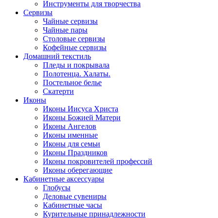
Инструменты для творчества
Cервизы
Чайные сервизы
Чайные пары
Столовые сервизы
Кофейные сервизы
Домашний текстиль
Пледы и покрывала
Полотенца. Халаты.
Постельное белье
Скатерти
Иконы
Иконы Иисуса Христа
Иконы Божией Матери
Иконы Ангелов
Иконы именные
Иконы для семьи
Иконы Праздников
Иконы покровителей профессий
Иконы оберегающие
Кабинетные аксессуары
Глобусы
Деловые сувениры
Кабинетные часы
Курительные принадлежности