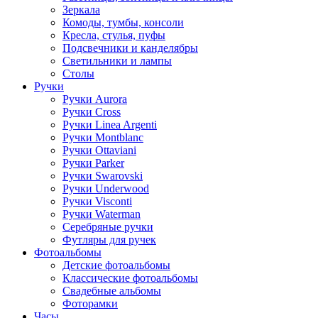
Зеркала
Комоды, тумбы, консоли
Кресла, стулья, пуфы
Подсвечники и канделябры
Светильники и лампы
Столы
Ручки
Ручки Aurora
Ручки Cross
Ручки Linea Argenti
Ручки Montblanc
Ручки Ottaviani
Ручки Parker
Ручки Swarovski
Ручки Underwood
Ручки Visconti
Ручки Waterman
Серебряные ручки
Футляры для ручек
Фотоальбомы
Детские фотоальбомы
Классические фотоальбомы
Свадебные альбомы
Фоторамки
Часы