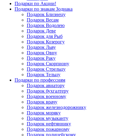
Подарки по Акции!
Подарки по знакам Зодиака
Подарок Близнецу
Подарок Весам
Подарок Водолею
Подарок Деве
Подарок для Рыб
Подарок Козерогу
Подарок Льву
Подарок Овну
Подарок Раку
Подарок Скорпиону
Подарок Стрельцу
Подарок Тельцу
Подарки по профессиям
Подарок авиатору
Подарок бухгалтеру
Подарок военному
Подарок врачу
Подарок железнодорожнику
Подарок моряку
Подарок музыканту
Подарок нефтяннику
Подарок пожарному
Подарок полицейскому