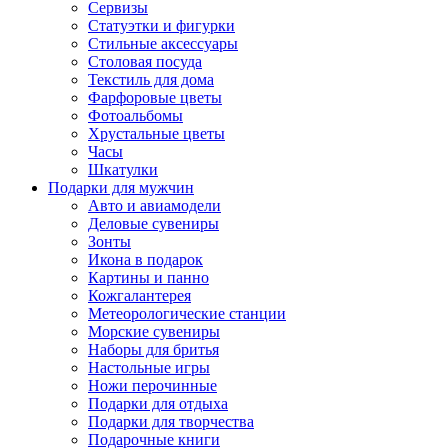
Сервизы
Статуэтки и фигурки
Стильные аксессуары
Столовая посуда
Текстиль для дома
Фарфоровые цветы
Фотоальбомы
Хрустальные цветы
Часы
Шкатулки
Подарки для мужчин
Авто и авиамодели
Деловые сувениры
Зонты
Икона в подарок
Картины и панно
Кожгалантерея
Метеорологические станции
Морские сувениры
Наборы для бритья
Настольные игры
Ножи перочинные
Подарки для отдыха
Подарки для творчества
Подарочные книги