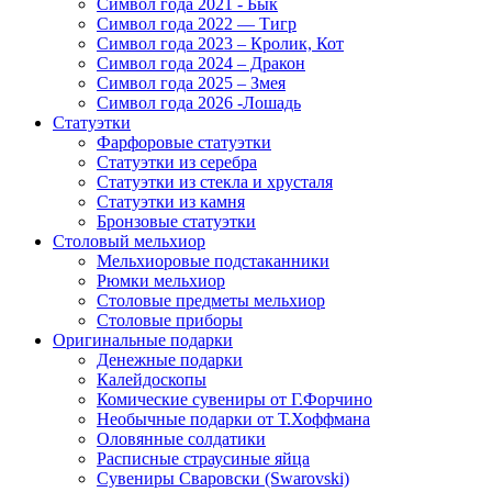
Символ года 2021 - Бык
Символ года 2022 — Тигр
Символ года 2023 – Кролик, Кот
Символ года 2024 – Дракон
Символ года 2025 – Змея
Символ года 2026 -Лошадь
Статуэтки
Фарфоровые статуэтки
Статуэтки из серебра
Статуэтки из стекла и хрусталя
Статуэтки из камня
Бронзовые статуэтки
Столовый мельхиор
Мельхиоровые подстаканники
Рюмки мельхиор
Столовые предметы мельхиор
Столовые приборы
Оригинальные подарки
Денежные подарки
Калейдоскопы
Комические сувениры от Г.Форчино
Необычные подарки от Т.Хоффмана
Оловянные солдатики
Расписные страусиные яйца
Сувениры Сваровски (Swarovski)