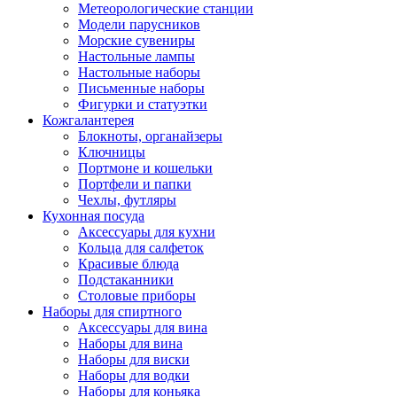
Метеорологические станции
Модели парусников
Морские сувениры
Настольные лампы
Настольные наборы
Письменные наборы
Фигурки и статуэтки
Кожгалантерея
Блокноты, органайзеры
Ключницы
Портмоне и кошельки
Портфели и папки
Чехлы, футляры
Кухонная посуда
Аксессуары для кухни
Кольца для салфеток
Красивые блюда
Подстаканники
Столовые приборы
Наборы для спиртного
Аксессуары для вина
Наборы для вина
Наборы для виски
Наборы для водки
Наборы для коньяка