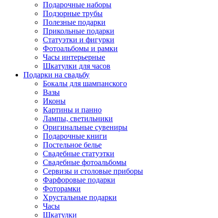
Подарочные наборы
Подзорные трубы
Полезные подарки
Прикольные подарки
Статуэтки и фигурки
Фотоальбомы и рамки
Часы интерьерные
Шкатулки для часов
Подарки на свадьбу
Бокалы для шампанского
Вазы
Иконы
Картины и панно
Лампы, светильники
Оригинальные сувениры
Подарочные книги
Постельное белье
Свадебные статуэтки
Свадебные фотоальбомы
Сервизы и столовые приборы
Фарфоровые подарки
Фоторамки
Хрустальные подарки
Часы
Шкатулки