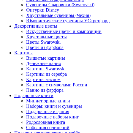
Сувениры Сваровски (Swarovski)
Фигурки Disney
Хрустальные сувениры (Чехия)
Юмористические сувениры У.Стретфорд
Декоративные цветы
Искусственные цветы и композиции
Хрустальные цветы
Цветы Swarovski
Цветы из фарфора
Картины
Вышитые картины
Денежные панно
Картины Swarovski
Картины из серебра
Картины маслом
Картины с символами России
Панно из фарфора
Подарочные книги
Миниатюрные книги
Наборы: книги и сувениры
Подарочные издания
Подарочные наборы книг
Родословная книга
Собрания сочинений
Подарки для творчества и хобби