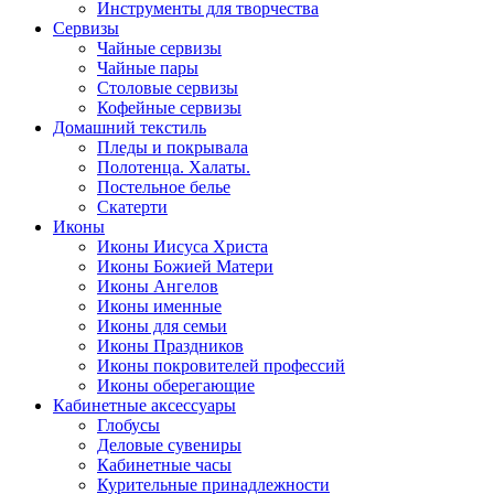
Инструменты для творчества
Cервизы
Чайные сервизы
Чайные пары
Столовые сервизы
Кофейные сервизы
Домашний текстиль
Пледы и покрывала
Полотенца. Халаты.
Постельное белье
Скатерти
Иконы
Иконы Иисуса Христа
Иконы Божией Матери
Иконы Ангелов
Иконы именные
Иконы для семьи
Иконы Праздников
Иконы покровителей профессий
Иконы оберегающие
Кабинетные аксессуары
Глобусы
Деловые сувениры
Кабинетные часы
Курительные принадлежности