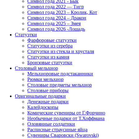
Символ года 2021 - Бык
Символ года 2022 — Тигр
Символ года 2023 – Кролик, Кот
Символ года 2024 – Дракон
Символ года 2025 – Змея
Символ года 2026 -Лошадь
Статуэтки
Фарфоровые статуэтки
Статуэтки из серебра
Статуэтки из стекла и хрусталя
Статуэтки из камня
Бронзовые статуэтки
Столовый мельхиор
Мельхиоровые подстаканники
Рюмки мельхиор
Столовые предметы мельхиор
Столовые приборы
Оригинальные подарки
Денежные подарки
Калейдоскопы
Комические сувениры от Г.Форчино
Необычные подарки от Т.Хоффмана
Оловянные солдатики
Расписные страусиные яйца
Сувениры Сваровски (Swarovski)