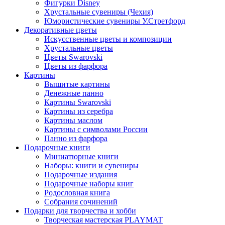
Фигурки Disney
Хрустальные сувениры (Чехия)
Юмористические сувениры У.Стретфорд
Декоративные цветы
Искусственные цветы и композиции
Хрустальные цветы
Цветы Swarovski
Цветы из фарфора
Картины
Вышитые картины
Денежные панно
Картины Swarovski
Картины из серебра
Картины маслом
Картины с символами России
Панно из фарфора
Подарочные книги
Миниатюрные книги
Наборы: книги и сувениры
Подарочные издания
Подарочные наборы книг
Родословная книга
Собрания сочинений
Подарки для творчества и хобби
Творческая мастерская PLAYMAT