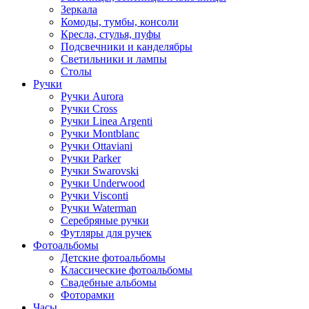
Зеркала
Комоды, тумбы, консоли
Кресла, стулья, пуфы
Подсвечники и канделябры
Светильники и лампы
Столы
Ручки
Ручки Aurora
Ручки Cross
Ручки Linea Argenti
Ручки Montblanc
Ручки Ottaviani
Ручки Parker
Ручки Swarovski
Ручки Underwood
Ручки Visconti
Ручки Waterman
Серебряные ручки
Футляры для ручек
Фотоальбомы
Детские фотоальбомы
Классические фотоальбомы
Свадебные альбомы
Фоторамки
Часы