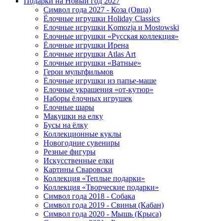
Подарки на Новый год 2027
Символ года 2027 - Коза (Овца)
Ёлочные игрушки Holiday Classics
Елочные игрушки Komozja и Mostowski
Елочные игрушки «Русская коллекция»
Ёлочные игрушки Ирена
Ёлочные игрушки Atlas Art
Елочные игрушки «Ватные»
Герои мультфильмов
Ёлочные игрушки из папье-маше
Елочные украшения «от-кутюр»
Наборы ёлочных игрушек
Елочные шары
Макушки на елку
Бусы на ёлку
Коллекционные куклы
Новогодние сувениры
Резные фигуры
Искусственные елки
Картины Сваровски
Коллекция «Теплые подарки»
Коллекция «Творческие подарки»
Символ года 2018 - Собака
Символ года 2019 - Свинья (Кабан)
Символ года 2020 - Мышь (Крыса)