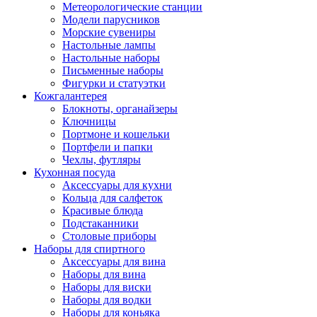
Метеорологические станции
Модели парусников
Морские сувениры
Настольные лампы
Настольные наборы
Письменные наборы
Фигурки и статуэтки
Кожгалантерея
Блокноты, органайзеры
Ключницы
Портмоне и кошельки
Портфели и папки
Чехлы, футляры
Кухонная посуда
Аксессуары для кухни
Кольца для салфеток
Красивые блюда
Подстаканники
Столовые приборы
Наборы для спиртного
Аксессуары для вина
Наборы для вина
Наборы для виски
Наборы для водки
Наборы для коньяка