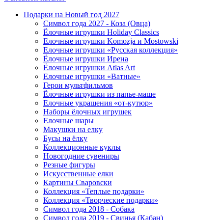
Подарки на Новый год 2027
Символ года 2027 - Коза (Овца)
Ёлочные игрушки Holiday Classics
Елочные игрушки Komozja и Mostowski
Елочные игрушки «Русская коллекция»
Ёлочные игрушки Ирена
Ёлочные игрушки Atlas Art
Елочные игрушки «Ватные»
Герои мультфильмов
Ёлочные игрушки из папье-маше
Елочные украшения «от-кутюр»
Наборы ёлочных игрушек
Елочные шары
Макушки на елку
Бусы на ёлку
Коллекционные куклы
Новогодние сувениры
Резные фигуры
Искусственные елки
Картины Сваровски
Коллекция «Теплые подарки»
Коллекция «Творческие подарки»
Символ года 2018 - Собака
Символ года 2019 - Свинья (Кабан)