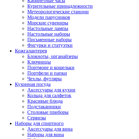
Кабинетные часы
Курительные принадлежности
Метеорологические станции
Модели парусников
Морские сувениры
Настольные лампы
Настольные наборы
Письменные наборы
Фигурки и статуэтки
Кожгалантерея
Блокноты, органайзеры
Ключницы
Портмоне и кошельки
Портфели и папки
Чехлы, футляры
Кухонная посуда
Аксессуары для кухни
Кольца для салфеток
Красивые блюда
Подстаканники
Столовые приборы
Cервизы
Наборы для спиртного
Аксессуары для вина
Наборы для вина