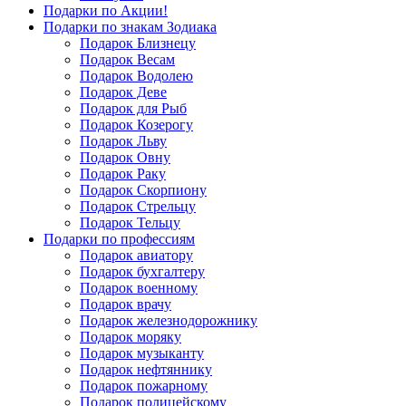
Подарки по Акции!
Подарки по знакам Зодиака
Подарок Близнецу
Подарок Весам
Подарок Водолею
Подарок Деве
Подарок для Рыб
Подарок Козерогу
Подарок Льву
Подарок Овну
Подарок Раку
Подарок Скорпиону
Подарок Стрельцу
Подарок Тельцу
Подарки по профессиям
Подарок авиатору
Подарок бухгалтеру
Подарок военному
Подарок врачу
Подарок железнодорожнику
Подарок моряку
Подарок музыканту
Подарок нефтяннику
Подарок пожарному
Подарок полицейскому