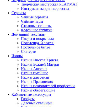
Творческая мастерская PLAYMAT
Инструменты для творчества
Cервизы
Чайные сервизы
Чайные пары
Столовые сервизы
Кофейные сервизы
Домашний текстиль
Пледы и покрывала
Полотенца. Халаты.
Постельное белье
Скатерти
Иконы
Иконы Иисуса Христа
Иконы Божией Матери
Иконы Ангелов
Иконы именные
Иконы для семьи
Иконы Праздников
Иконы покровителей профессий
Иконы оберегающие
Кабинетные аксессуары
Глобусы
Деловые сувениры