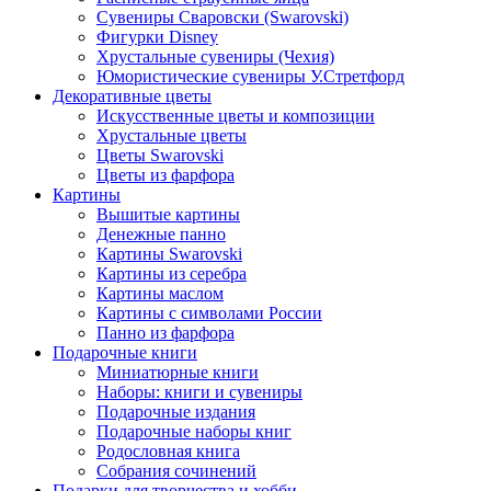
Сувениры Сваровски (Swarovski)
Фигурки Disney
Хрустальные сувениры (Чехия)
Юмористические сувениры У.Стретфорд
Декоративные цветы
Искусственные цветы и композиции
Хрустальные цветы
Цветы Swarovski
Цветы из фарфора
Картины
Вышитые картины
Денежные панно
Картины Swarovski
Картины из серебра
Картины маслом
Картины с символами России
Панно из фарфора
Подарочные книги
Миниатюрные книги
Наборы: книги и сувениры
Подарочные издания
Подарочные наборы книг
Родословная книга
Собрания сочинений
Подарки для творчества и хобби