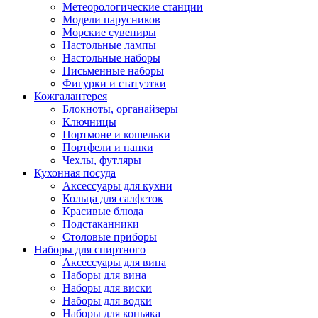
Метеорологические станции
Модели парусников
Морские сувениры
Настольные лампы
Настольные наборы
Письменные наборы
Фигурки и статуэтки
Кожгалантерея
Блокноты, органайзеры
Ключницы
Портмоне и кошельки
Портфели и папки
Чехлы, футляры
Кухонная посуда
Аксессуары для кухни
Кольца для салфеток
Красивые блюда
Подстаканники
Столовые приборы
Наборы для спиртного
Аксессуары для вина
Наборы для вина
Наборы для виски
Наборы для водки
Наборы для коньяка