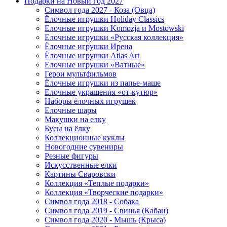
Подарки на Новый год 2027
Символ года 2027 - Коза (Овца)
Ёлочные игрушки Holiday Classics
Елочные игрушки Komozja и Mostowski
Елочные игрушки «Русская коллекция»
Ёлочные игрушки Ирена
Ёлочные игрушки Atlas Art
Елочные игрушки «Ватные»
Герои мультфильмов
Ёлочные игрушки из папье-маше
Елочные украшения «от-кутюр»
Наборы ёлочных игрушек
Елочные шары
Макушки на елку
Бусы на ёлку
Коллекционные куклы
Новогодние сувениры
Резные фигуры
Искусственные елки
Картины Сваровски
Коллекция «Теплые подарки»
Коллекция «Творческие подарки»
Символ года 2018 - Собака
Символ года 2019 - Свинья (Кабан)
Символ года 2020 - Мышь (Крыса)