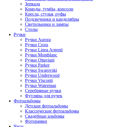
Зеркала
Комоды, тумбы, консоли
Кресла, стулья, пуфы
Подсвечники и канделябры
Светильники и лампы
Столы
Ручки
Ручки Aurora
Ручки Cross
Ручки Linea Argenti
Ручки Montblanc
Ручки Ottaviani
Ручки Parker
Ручки Swarovski
Ручки Underwood
Ручки Visconti
Ручки Waterman
Серебряные ручки
Футляры для ручек
Фотоальбомы
Детские фотоальбомы
Классические фотоальбомы
Свадебные альбомы
Фоторамки
Часы