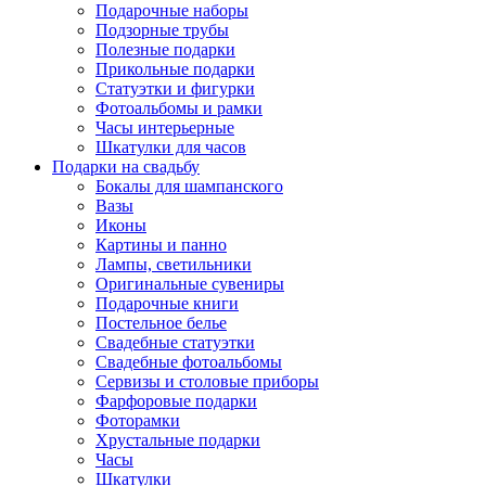
Подарочные наборы
Подзорные трубы
Полезные подарки
Прикольные подарки
Статуэтки и фигурки
Фотоальбомы и рамки
Часы интерьерные
Шкатулки для часов
Подарки на свадьбу
Бокалы для шампанского
Вазы
Иконы
Картины и панно
Лампы, светильники
Оригинальные сувениры
Подарочные книги
Постельное белье
Свадебные статуэтки
Свадебные фотоальбомы
Сервизы и столовые приборы
Фарфоровые подарки
Фоторамки
Хрустальные подарки
Часы
Шкатулки