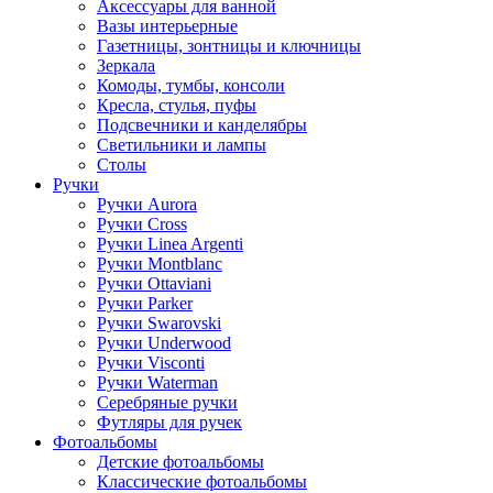
Аксессуары для ванной
Вазы интерьерные
Газетницы, зонтницы и ключницы
Зеркала
Комоды, тумбы, консоли
Кресла, стулья, пуфы
Подсвечники и канделябры
Светильники и лампы
Столы
Ручки
Ручки Aurora
Ручки Cross
Ручки Linea Argenti
Ручки Montblanc
Ручки Ottaviani
Ручки Parker
Ручки Swarovski
Ручки Underwood
Ручки Visconti
Ручки Waterman
Серебряные ручки
Футляры для ручек
Фотоальбомы
Детские фотоальбомы
Классические фотоальбомы