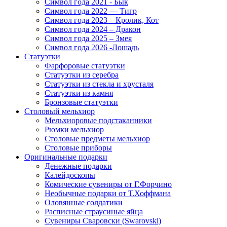
Символ года 2021 - Бык
Символ года 2022 — Тигр
Символ года 2023 – Кролик, Кот
Символ года 2024 – Дракон
Символ года 2025 – Змея
Символ года 2026 -Лошадь
Статуэтки
Фарфоровые статуэтки
Статуэтки из серебра
Статуэтки из стекла и хрусталя
Статуэтки из камня
Бронзовые статуэтки
Столовый мельхиор
Мельхиоровые подстаканники
Рюмки мельхиор
Столовые предметы мельхиор
Столовые приборы
Оригинальные подарки
Денежные подарки
Калейдоскопы
Комические сувениры от Г.Форчино
Необычные подарки от Т.Хоффмана
Оловянные солдатики
Расписные страусиные яйца
Сувениры Сваровски (Swarovski)