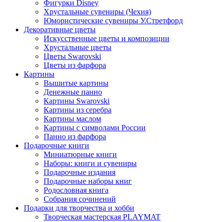
Фигурки Disney
Хрустальные сувениры (Чехия)
Юмористические сувениры У.Стретфорд
Декоративные цветы
Искусственные цветы и композиции
Хрустальные цветы
Цветы Swarovski
Цветы из фарфора
Картины
Вышитые картины
Денежные панно
Картины Swarovski
Картины из серебра
Картины маслом
Картины с символами России
Панно из фарфора
Подарочные книги
Миниатюрные книги
Наборы: книги и сувениры
Подарочные издания
Подарочные наборы книг
Родословная книга
Собрания сочинений
Подарки для творчества и хобби
Творческая мастерская PLAYMAT