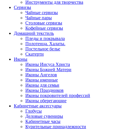
Инструменты для творчества
Cервизы
Чайные сервизы
Чайные пары
Столовые сервизы
Кофейные сервизы
Домашний текстиль
Пледы и покрывала
Полотенца. Халаты.
Постельное белье
Скатерти
Иконы
Иконы Иисуса Христа
Иконы Божией Матери
Иконы Ангелов
Иконы именные
Иконы для семьи
Иконы Праздников
Иконы покровителей профессий
Иконы оберегающие
Кабинетные аксессуары
Глобусы
Деловые сувениры
Кабинетные часы
Курительные принадлежности