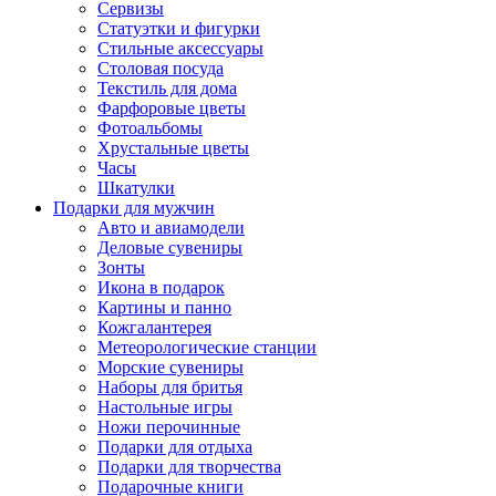
Сервизы
Статуэтки и фигурки
Стильные аксессуары
Столовая посуда
Текстиль для дома
Фарфоровые цветы
Фотоальбомы
Хрустальные цветы
Часы
Шкатулки
Подарки для мужчин
Авто и авиамодели
Деловые сувениры
Зонты
Икона в подарок
Картины и панно
Кожгалантерея
Метеорологические станции
Морские сувениры
Наборы для бритья
Настольные игры
Ножи перочинные
Подарки для отдыха
Подарки для творчества
Подарочные книги