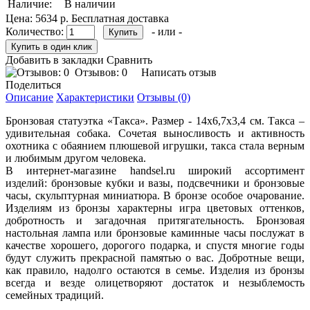
Наличие:
В наличии
Цена:
5634 р.
Бесплатная доставка
Количество:
- или -
Добавить в закладки
Сравнить
Отзывов: 0
Написать отзыв
Поделиться
Описание
Характеристики
Отзывы (0)
Бронзовая статуэтка «Такса». Размер - 14х6,7х3,4 см. Такса –
удивительная собака. Сочетая выносливость и активность
охотника с обаянием плюшевой игрушки, такса стала верным
и любимым другом человека.
В интернет-магазине handsel.ru широкий ассортимент
изделий: бронзовые кубки и вазы, подсвечники и бронзовые
часы, скульптурная миниатюра. В бронзе особое очарование.
Изделиям из бронзы характерны игра цветовых оттенков,
добротность и загадочная притягательность. Бронзовая
настольная лампа или бронзовые каминные часы послужат в
качестве хорошего, дорогого подарка, и спустя многие годы
будут служить прекрасной памятью о вас. Добротные вещи,
как правило, надолго остаются в семье. Изделия из бронзы
всегда и везде олицетворяют достаток и незыблемость
семейных традиций.