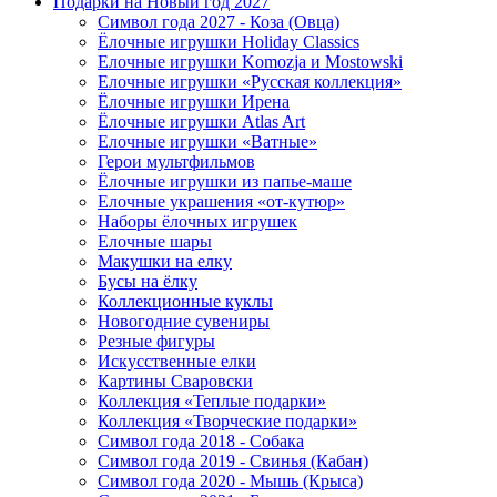
Подарки на Новый год 2027
Символ года 2027 - Коза (Овца)
Ёлочные игрушки Holiday Classics
Елочные игрушки Komozja и Mostowski
Елочные игрушки «Русская коллекция»
Ёлочные игрушки Ирена
Ёлочные игрушки Atlas Art
Елочные игрушки «Ватные»
Герои мультфильмов
Ёлочные игрушки из папье-маше
Елочные украшения «от-кутюр»
Наборы ёлочных игрушек
Елочные шары
Макушки на елку
Бусы на ёлку
Коллекционные куклы
Новогодние сувениры
Резные фигуры
Искусственные елки
Картины Сваровски
Коллекция «Теплые подарки»
Коллекция «Творческие подарки»
Символ года 2018 - Собака
Символ года 2019 - Свинья (Кабан)
Символ года 2020 - Мышь (Крыса)