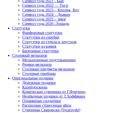
Символ года 2021 - Бык
Символ года 2022 — Тигр
Символ года 2023 – Кролик, Кот
Символ года 2024 – Дракон
Символ года 2025 – Змея
Символ года 2026 -Лошадь
Статуэтки
Фарфоровые статуэтки
Статуэтки из серебра
Статуэтки из стекла и хрусталя
Статуэтки из камня
Бронзовые статуэтки
Столовый мельхиор
Мельхиоровые подстаканники
Рюмки мельхиор
Столовые предметы мельхиор
Столовые приборы
Оригинальные подарки
Денежные подарки
Калейдоскопы
Комические сувениры от Г.Форчино
Необычные подарки от Т.Хоффмана
Оловянные солдатики
Расписные страусиные яйца
Сувениры Сваровски (Swarovski)