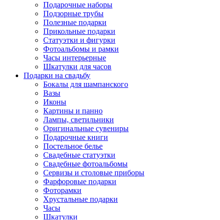
Подарочные наборы
Подзорные трубы
Полезные подарки
Прикольные подарки
Статуэтки и фигурки
Фотоальбомы и рамки
Часы интерьерные
Шкатулки для часов
Подарки на свадьбу
Бокалы для шампанского
Вазы
Иконы
Картины и панно
Лампы, светильники
Оригинальные сувениры
Подарочные книги
Постельное белье
Свадебные статуэтки
Свадебные фотоальбомы
Сервизы и столовые приборы
Фарфоровые подарки
Фоторамки
Хрустальные подарки
Часы
Шкатулки