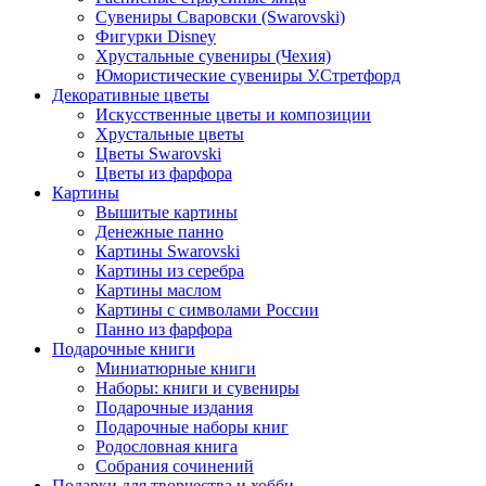
Сувениры Сваровски (Swarovski)
Фигурки Disney
Хрустальные сувениры (Чехия)
Юмористические сувениры У.Стретфорд
Декоративные цветы
Искусственные цветы и композиции
Хрустальные цветы
Цветы Swarovski
Цветы из фарфора
Картины
Вышитые картины
Денежные панно
Картины Swarovski
Картины из серебра
Картины маслом
Картины с символами России
Панно из фарфора
Подарочные книги
Миниатюрные книги
Наборы: книги и сувениры
Подарочные издания
Подарочные наборы книг
Родословная книга
Собрания сочинений
Подарки для творчества и хобби