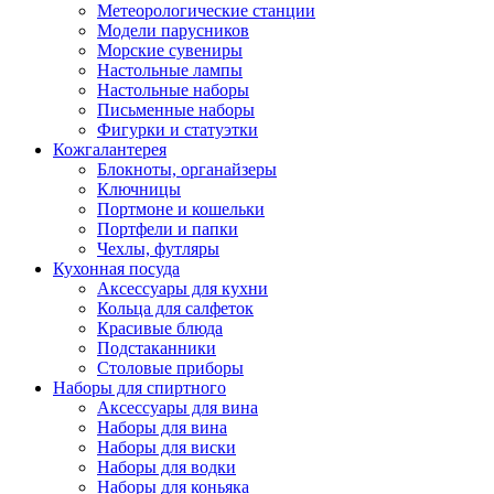
Метеорологические станции
Модели парусников
Морские сувениры
Настольные лампы
Настольные наборы
Письменные наборы
Фигурки и статуэтки
Кожгалантерея
Блокноты, органайзеры
Ключницы
Портмоне и кошельки
Портфели и папки
Чехлы, футляры
Кухонная посуда
Аксессуары для кухни
Кольца для салфеток
Красивые блюда
Подстаканники
Столовые приборы
Наборы для спиртного
Аксессуары для вина
Наборы для вина
Наборы для виски
Наборы для водки
Наборы для коньяка