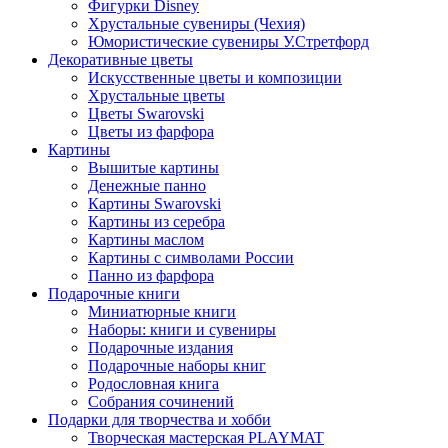
Фигурки Disney
Хрустальные сувениры (Чехия)
Юмористические сувениры У.Стретфорд
Декоративные цветы
Искусственные цветы и композиции
Хрустальные цветы
Цветы Swarovski
Цветы из фарфора
Картины
Вышитые картины
Денежные панно
Картины Swarovski
Картины из серебра
Картины маслом
Картины с символами России
Панно из фарфора
Подарочные книги
Миниатюрные книги
Наборы: книги и сувениры
Подарочные издания
Подарочные наборы книг
Родословная книга
Собрания сочинений
Подарки для творчества и хобби
Творческая мастерская PLAYMAT