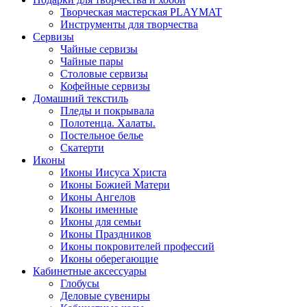
Творческая мастерская PLAYMAT
Инструменты для творчества
Cервизы
Чайные сервизы
Чайные пары
Столовые сервизы
Кофейные сервизы
Домашний текстиль
Пледы и покрывала
Полотенца. Халаты.
Постельное белье
Скатерти
Иконы
Иконы Иисуса Христа
Иконы Божией Матери
Иконы Ангелов
Иконы именные
Иконы для семьи
Иконы Праздников
Иконы покровителей профессий
Иконы оберегающие
Кабинетные аксессуары
Глобусы
Деловые сувениры