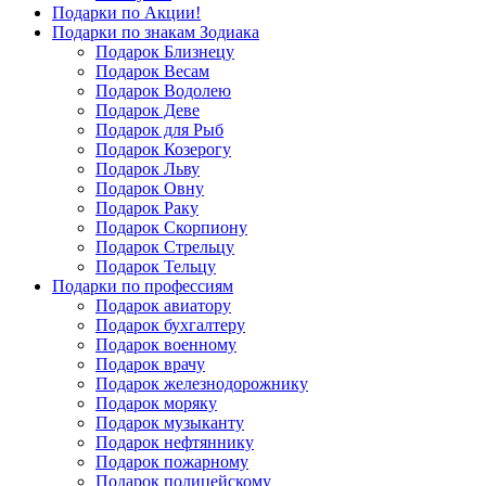
Подарки по Акции!
Подарки по знакам Зодиака
Подарок Близнецу
Подарок Весам
Подарок Водолею
Подарок Деве
Подарок для Рыб
Подарок Козерогу
Подарок Льву
Подарок Овну
Подарок Раку
Подарок Скорпиону
Подарок Стрельцу
Подарок Тельцу
Подарки по профессиям
Подарок авиатору
Подарок бухгалтеру
Подарок военному
Подарок врачу
Подарок железнодорожнику
Подарок моряку
Подарок музыканту
Подарок нефтяннику
Подарок пожарному
Подарок полицейскому