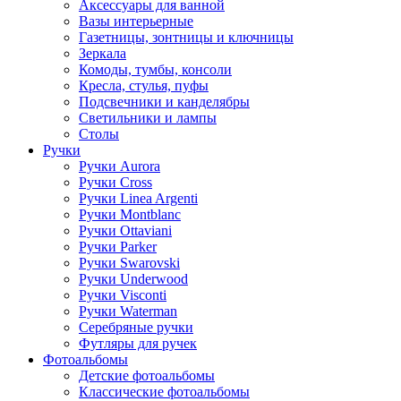
Аксессуары для ванной
Вазы интерьерные
Газетницы, зонтницы и ключницы
Зеркала
Комоды, тумбы, консоли
Кресла, стулья, пуфы
Подсвечники и канделябры
Светильники и лампы
Столы
Ручки
Ручки Aurora
Ручки Cross
Ручки Linea Argenti
Ручки Montblanc
Ручки Ottaviani
Ручки Parker
Ручки Swarovski
Ручки Underwood
Ручки Visconti
Ручки Waterman
Серебряные ручки
Футляры для ручек
Фотоальбомы
Детские фотоальбомы
Классические фотоальбомы