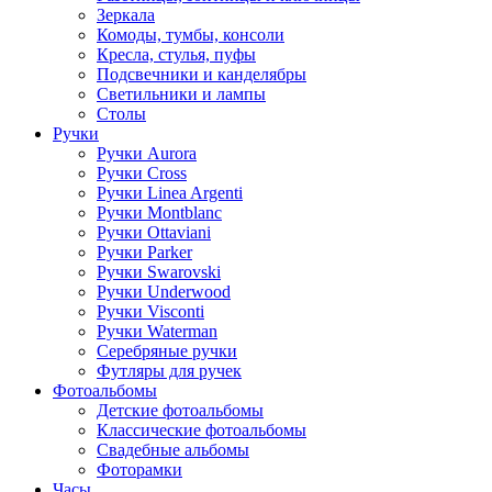
Зеркала
Комоды, тумбы, консоли
Кресла, стулья, пуфы
Подсвечники и канделябры
Светильники и лампы
Столы
Ручки
Ручки Aurora
Ручки Cross
Ручки Linea Argenti
Ручки Montblanc
Ручки Ottaviani
Ручки Parker
Ручки Swarovski
Ручки Underwood
Ручки Visconti
Ручки Waterman
Серебряные ручки
Футляры для ручек
Фотоальбомы
Детские фотоальбомы
Классические фотоальбомы
Свадебные альбомы
Фоторамки
Часы