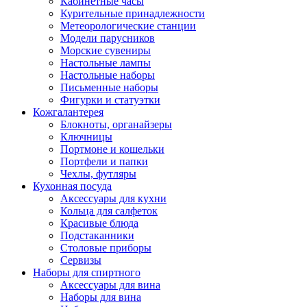
Кабинетные часы
Курительные принадлежности
Метеорологические станции
Модели парусников
Морские сувениры
Настольные лампы
Настольные наборы
Письменные наборы
Фигурки и статуэтки
Кожгалантерея
Блокноты, органайзеры
Ключницы
Портмоне и кошельки
Портфели и папки
Чехлы, футляры
Кухонная посуда
Аксессуары для кухни
Кольца для салфеток
Красивые блюда
Подстаканники
Столовые приборы
Cервизы
Наборы для спиртного
Аксессуары для вина
Наборы для вина