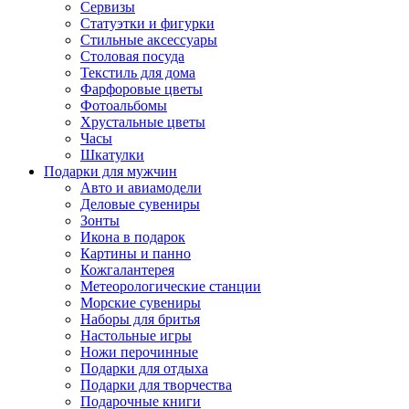
Сервизы
Статуэтки и фигурки
Стильные аксессуары
Столовая посуда
Текстиль для дома
Фарфоровые цветы
Фотоальбомы
Хрустальные цветы
Часы
Шкатулки
Подарки для мужчин
Авто и авиамодели
Деловые сувениры
Зонты
Икона в подарок
Картины и панно
Кожгалантерея
Метеорологические станции
Морские сувениры
Наборы для бритья
Настольные игры
Ножи перочинные
Подарки для отдыха
Подарки для творчества
Подарочные книги