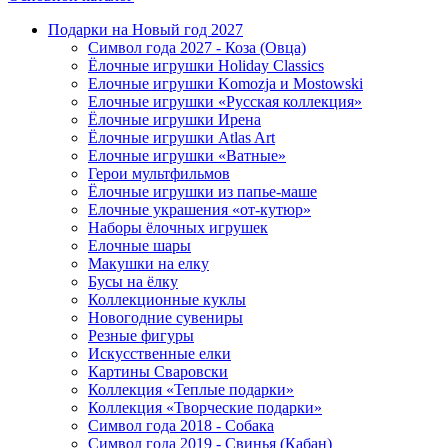
Подарки на Новый год 2027
Символ года 2027 - Коза (Овца)
Ёлочные игрушки Holiday Classics
Елочные игрушки Komozja и Mostowski
Елочные игрушки «Русская коллекция»
Ёлочные игрушки Ирена
Ёлочные игрушки Atlas Art
Елочные игрушки «Ватные»
Герои мультфильмов
Ёлочные игрушки из папье-маше
Елочные украшения «от-кутюр»
Наборы ёлочных игрушек
Елочные шары
Макушки на елку
Бусы на ёлку
Коллекционные куклы
Новогодние сувениры
Резные фигуры
Искусственные елки
Картины Сваровски
Коллекция «Теплые подарки»
Коллекция «Творческие подарки»
Символ года 2018 - Собака
Символ года 2019 - Свинья (Кабан)