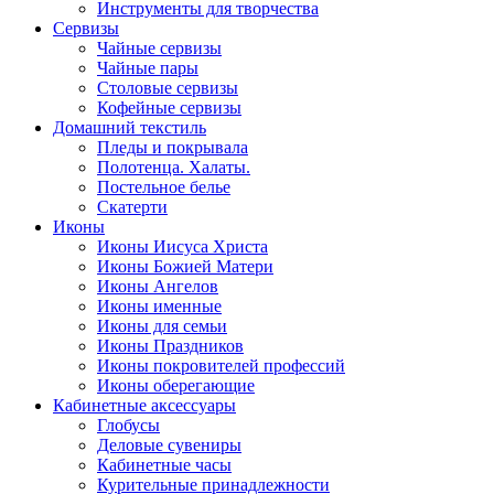
Инструменты для творчества
Cервизы
Чайные сервизы
Чайные пары
Столовые сервизы
Кофейные сервизы
Домашний текстиль
Пледы и покрывала
Полотенца. Халаты.
Постельное белье
Скатерти
Иконы
Иконы Иисуса Христа
Иконы Божией Матери
Иконы Ангелов
Иконы именные
Иконы для семьи
Иконы Праздников
Иконы покровителей профессий
Иконы оберегающие
Кабинетные аксессуары
Глобусы
Деловые сувениры
Кабинетные часы
Курительные принадлежности