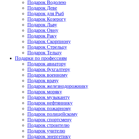
Подарок Водолею
Подарок Деве
Подарок для Рыб
Подарок Козерогу
Подарок Льву
Подарок Овну
Подарок Раку
Подарок Скорпиону
Подарок Стрельцу
Подарок Тельцу
Подарки по профессиям
Подарок авиатору
Подарок бухгалтеру
Подарок военному
Подарок врачу
Подарок железнодорожнику
Подарок моряку
Подарок музыканту
Подарок нефтяннику
Подарок пожарному
Подарок полицейскому
Подарок спортсмену
Подарок строителю
Подарок учителю
Подарок энергетику