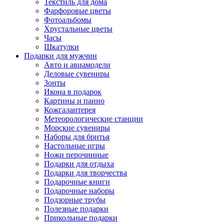
Текстиль для дома
Фарфоровые цветы
Фотоальбомы
Хрустальные цветы
Часы
Шкатулки
Подарки для мужчин
Авто и авиамодели
Деловые сувениры
Зонты
Икона в подарок
Картины и панно
Кожгалантерея
Метеорологические станции
Морские сувениры
Наборы для бритья
Настольные игры
Ножи перочинные
Подарки для отдыха
Подарки для творчества
Подарочные книги
Подарочные наборы
Подзорные трубы
Полезные подарки
Прикольные подарки