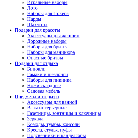
Игральные наборы
Лото
Наборы для Покера
Нарды
Шахматы
Подарки для красоты
Аксессуары для женщин
Дорожные наборы
Наборы для бритья
Наборы для маникюра
Опасные бритвы
Подарки для отдыха
Бинокли
Гамаки и шезлонги
Наборы для пикника
Ножи складные
Садовая мебель
Предметы интерьера
Аксессуары для ванной
Вазы интерьерные
Газетницы, зонтницы и ключницы
Зеркала
Комоды, тумбы, консоли
Кресла, стулья, пуфы
Подсвечники и канделябры