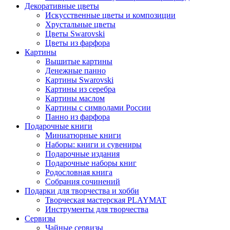
Декоративные цветы
Искусственные цветы и композиции
Хрустальные цветы
Цветы Swarovski
Цветы из фарфора
Картины
Вышитые картины
Денежные панно
Картины Swarovski
Картины из серебра
Картины маслом
Картины с символами России
Панно из фарфора
Подарочные книги
Миниатюрные книги
Наборы: книги и сувениры
Подарочные издания
Подарочные наборы книг
Родословная книга
Собрания сочинений
Подарки для творчества и хобби
Творческая мастерская PLAYMAT
Инструменты для творчества
Cервизы
Чайные сервизы