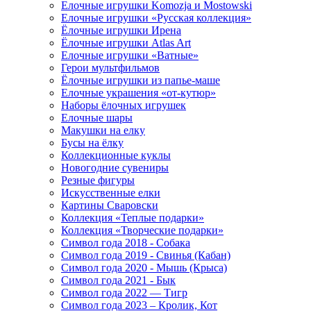
Елочные игрушки Komozja и Mostowski
Елочные игрушки «Русская коллекция»
Ёлочные игрушки Ирена
Ёлочные игрушки Atlas Art
Елочные игрушки «Ватные»
Герои мультфильмов
Ёлочные игрушки из папье-маше
Елочные украшения «от-кутюр»
Наборы ёлочных игрушек
Елочные шары
Макушки на елку
Бусы на ёлку
Коллекционные куклы
Новогодние сувениры
Резные фигуры
Искусственные елки
Картины Сваровски
Коллекция «Теплые подарки»
Коллекция «Творческие подарки»
Символ года 2018 - Собака
Символ года 2019 - Свинья (Кабан)
Символ года 2020 - Мышь (Крыса)
Символ года 2021 - Бык
Символ года 2022 — Тигр
Символ года 2023 – Кролик, Кот