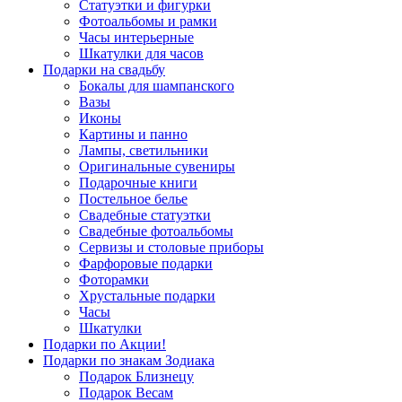
Статуэтки и фигурки
Фотоальбомы и рамки
Часы интерьерные
Шкатулки для часов
Подарки на свадьбу
Бокалы для шампанского
Вазы
Иконы
Картины и панно
Лампы, светильники
Оригинальные сувениры
Подарочные книги
Постельное белье
Свадебные статуэтки
Свадебные фотоальбомы
Сервизы и столовые приборы
Фарфоровые подарки
Фоторамки
Хрустальные подарки
Часы
Шкатулки
Подарки по Акции!
Подарки по знакам Зодиака
Подарок Близнецу
Подарок Весам