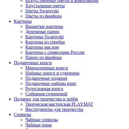
Искусственные цветы и композиции
Хрустальные цветы
Цветы Swarovski
Цветы из фарфора
Картины
Вышитые картины
Денежные панно
Картины Swarovski
Картины из серебра
Картины маслом
Картины с символами России
Панно из фарфора
Подарочные книги
Миниатюрные книги
Наборы: книги и сувениры
Подарочные издания
Подарочные наборы книг
Родословная книга
Собрания сочинений
Подарки для творчества и хобби
Творческая мастерская PLAYMAT
Инструменты для творчества
Cервизы
Чайные сервизы
Чайные пары