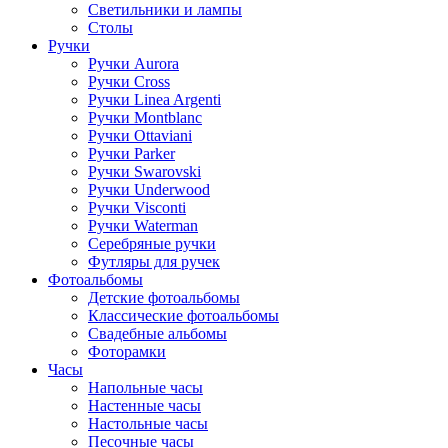
Светильники и лампы
Столы
Ручки
Ручки Aurora
Ручки Cross
Ручки Linea Argenti
Ручки Montblanc
Ручки Ottaviani
Ручки Parker
Ручки Swarovski
Ручки Underwood
Ручки Visconti
Ручки Waterman
Серебряные ручки
Футляры для ручек
Фотоальбомы
Детские фотоальбомы
Классические фотоальбомы
Свадебные альбомы
Фоторамки
Часы
Напольные часы
Настенные часы
Настольные часы
Песочные часы