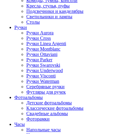
Комоды, тумбы, консоли
Кресла, стулья, пуфы
Подсвечники и канделябры
Светильники и лампы
Столы
Ручки
Ручки Aurora
Ручки Cross
Ручки Linea Argenti
Ручки Montblanc
Ручки Ottaviani
Ручки Parker
Ручки Swarovski
Ручки Underwood
Ручки Visconti
Ручки Waterman
Серебряные ручки
Футляры для ручек
Фотоальбомы
Детские фотоальбомы
Классические фотоальбомы
Свадебные альбомы
Фоторамки
Часы
Напольные часы