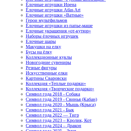
Ёлочные игрушки Ирена
Ёлочные игрушки Atlas Art
Елочные игрушки «Ватные»
Герои мультфильмов
Ёлочные игрушки из папье-маше
Елочные украшения «от-кутюр»
Наборы ёлочных игрушек
Елочные шары
Макушки на елку
Бусы на ёлку
Коллекционные куклы
Новогодние сувениры
Резные фигуры
Искусственные елки
Картины Сваровски
Коллекция «Теплые подарки»
Коллекция «Творческие подарки»
Символ года 2018 - Собака
Символ года 2019 - Свинья (Кабан)
Символ года 2020 - Мышь (Крыса)
Символ года 2021 - Бык
Символ года 2022 — Тигр
Символ года 2023 – Кролик, Кот
Символ года 2024 – Дракон
Символ года 2025 – Змея