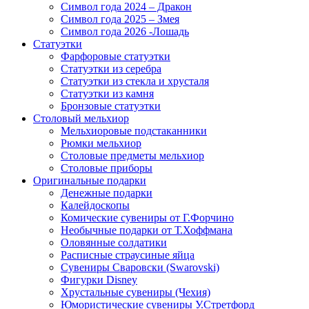
Символ года 2024 – Дракон
Символ года 2025 – Змея
Символ года 2026 -Лошадь
Статуэтки
Фарфоровые статуэтки
Статуэтки из серебра
Статуэтки из стекла и хрусталя
Статуэтки из камня
Бронзовые статуэтки
Столовый мельхиор
Мельхиоровые подстаканники
Рюмки мельхиор
Столовые предметы мельхиор
Столовые приборы
Оригинальные подарки
Денежные подарки
Калейдоскопы
Комические сувениры от Г.Форчино
Необычные подарки от Т.Хоффмана
Оловянные солдатики
Расписные страусиные яйца
Сувениры Сваровски (Swarovski)
Фигурки Disney
Хрустальные сувениры (Чехия)
Юмористические сувениры У.Стретфорд