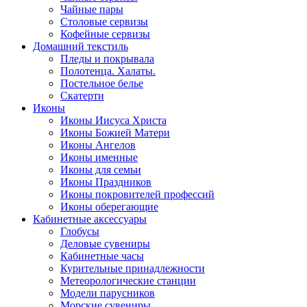
Чайные пары
Столовые сервизы
Кофейные сервизы
Домашний текстиль
Пледы и покрывала
Полотенца. Халаты.
Постельное белье
Скатерти
Иконы
Иконы Иисуса Христа
Иконы Божией Матери
Иконы Ангелов
Иконы именные
Иконы для семьи
Иконы Праздников
Иконы покровителей профессий
Иконы оберегающие
Кабинетные аксессуары
Глобусы
Деловые сувениры
Кабинетные часы
Курительные принадлежности
Метеорологические станции
Модели парусников
Морские сувениры