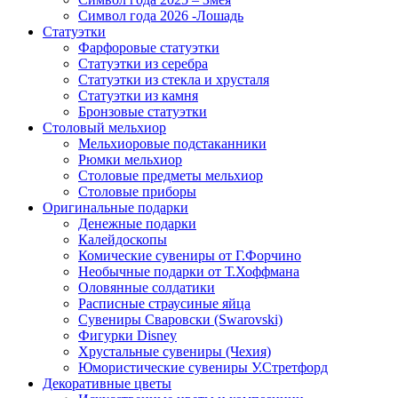
Символ года 2026 -Лошадь
Статуэтки
Фарфоровые статуэтки
Статуэтки из серебра
Статуэтки из стекла и хрусталя
Статуэтки из камня
Бронзовые статуэтки
Столовый мельхиор
Мельхиоровые подстаканники
Рюмки мельхиор
Столовые предметы мельхиор
Столовые приборы
Оригинальные подарки
Денежные подарки
Калейдоскопы
Комические сувениры от Г.Форчино
Необычные подарки от Т.Хоффмана
Оловянные солдатики
Расписные страусиные яйца
Сувениры Сваровски (Swarovski)
Фигурки Disney
Хрустальные сувениры (Чехия)
Юмористические сувениры У.Стретфорд
Декоративные цветы