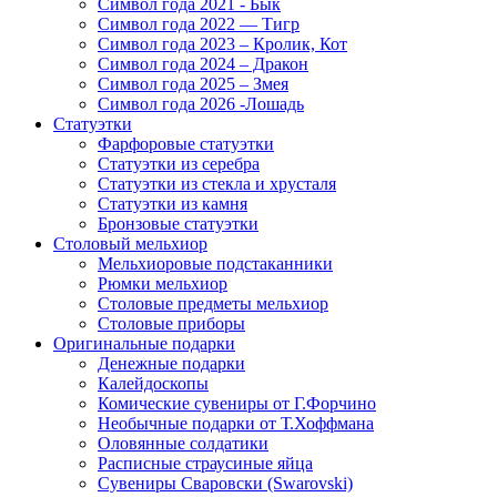
Символ года 2021 - Бык
Символ года 2022 — Тигр
Символ года 2023 – Кролик, Кот
Символ года 2024 – Дракон
Символ года 2025 – Змея
Символ года 2026 -Лошадь
Статуэтки
Фарфоровые статуэтки
Статуэтки из серебра
Статуэтки из стекла и хрусталя
Статуэтки из камня
Бронзовые статуэтки
Столовый мельхиор
Мельхиоровые подстаканники
Рюмки мельхиор
Столовые предметы мельхиор
Столовые приборы
Оригинальные подарки
Денежные подарки
Калейдоскопы
Комические сувениры от Г.Форчино
Необычные подарки от Т.Хоффмана
Оловянные солдатики
Расписные страусиные яйца
Сувениры Сваровски (Swarovski)