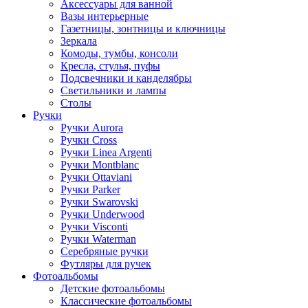
Аксессуары для ванной
Вазы интерьерные
Газетницы, зонтницы и ключницы
Зеркала
Комоды, тумбы, консоли
Кресла, стулья, пуфы
Подсвечники и канделябры
Светильники и лампы
Столы
Ручки
Ручки Aurora
Ручки Cross
Ручки Linea Argenti
Ручки Montblanc
Ручки Ottaviani
Ручки Parker
Ручки Swarovski
Ручки Underwood
Ручки Visconti
Ручки Waterman
Серебряные ручки
Футляры для ручек
Фотоальбомы
Детские фотоальбомы
Классические фотоальбомы