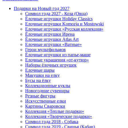
Подарки на Новый год 2027
Символ года 2027 - Коза (Овца)
Ёлочные игрушки Holiday Classics
Елочные игрушки Komozja и Mostowski
Елочные игрушки «Русская коллекция»
Ёлочные игрушки Ирена
Ёлочные игрушки Atlas Art
Елочные игрушки «Ватные»
Герои мультфильмов
Ёлочные игрушки из папье-маше
Елочные украшения «от-кутюр»
Наборы ёлочных игрушек
Елочные шары
Макушки на елку
Бусы на ёлку
Коллекционные куклы
Новогодние сувениры
Резные фигуры
Искусственные елки
Картины Сваровски
Коллекция «Теплые подарки»
Коллекция «Творческие подарки»
Символ года 2018 - Собака
Символ года 2019 - Свинья (Кабан)