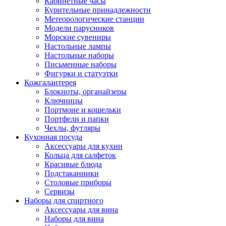
Кабинетные часы
Курительные принадлежности
Метеорологические станции
Модели парусников
Морские сувениры
Настольные лампы
Настольные наборы
Письменные наборы
Фигурки и статуэтки
Кожгалантерея
Блокноты, органайзеры
Ключницы
Портмоне и кошельки
Портфели и папки
Чехлы, футляры
Кухонная посуда
Аксессуары для кухни
Кольца для салфеток
Красивые блюда
Подстаканники
Столовые приборы
Cервизы
Наборы для спиртного
Аксессуары для вина
Наборы для вина