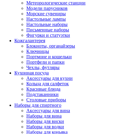
Метеорологические станции
Модели парусников
Морские сувениры
Настольные лампы
Настольные наборы
Письменные наборы
Фигурки и статуэтки
Кожгалантерея
Блокноты, органайзеры
Ключницы
Портмоне и кошельки
Портфели и папки
Чехлы, футляры
Кухонная посуда
Аксессуары для кухни
Кольца для салфеток
Красивые блюда
Подстаканники
Столовые приборы
Наборы для спиртного
Аксессуары для вина
Наборы для вина
Наборы для виски
Наборы для водки
Наборы для коньяка