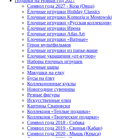
Подарки на Новый год 2027
Символ года 2027 - Коза (Овца)
Ёлочные игрушки Holiday Classics
Елочные игрушки Komozja и Mostowski
Елочные игрушки «Русская коллекция»
Ёлочные игрушки Ирена
Ёлочные игрушки Atlas Art
Елочные игрушки «Ватные»
Герои мультфильмов
Ёлочные игрушки из папье-маше
Елочные украшения «от-кутюр»
Наборы ёлочных игрушек
Елочные шары
Макушки на елку
Бусы на ёлку
Коллекционные куклы
Новогодние сувениры
Резные фигуры
Искусственные елки
Картины Сваровски
Коллекция «Теплые подарки»
Коллекция «Творческие подарки»
Символ года 2018 - Собака
Символ года 2019 - Свинья (Кабан)
Символ года 2020 - Мышь (Крыса)