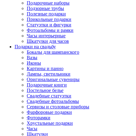
Подарочные наборы
Подзорные трубы
Полезные подарки
Прикольные подарки
Статуэтки и фигурки
Фотоальбомы и рамки
Часы интерьерные
Шкатулки для часов
Подарки на свадьбу
Бокалы для шампанского
Вазы
Иконы
Картины и панно
Лампы, светильники
Оригинальные сувениры
Подарочные книги
Постельное белье
Свадебные статуэтки
Свадебные фотоальбомы
Сервизы и столовые приборы
Фарфоровые подарки
Фоторамки
Хрустальные подарки
Часы
Шкатулки