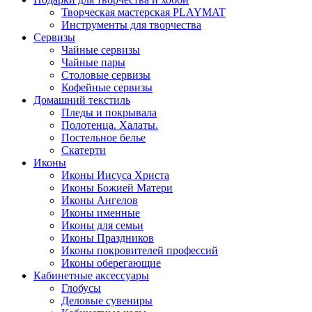
Творческая мастерская PLAYMAT
Инструменты для творчества
Cервизы
Чайные сервизы
Чайные пары
Столовые сервизы
Кофейные сервизы
Домашний текстиль
Пледы и покрывала
Полотенца. Халаты.
Постельное белье
Скатерти
Иконы
Иконы Иисуса Христа
Иконы Божией Матери
Иконы Ангелов
Иконы именные
Иконы для семьи
Иконы Праздников
Иконы покровителей профессий
Иконы оберегающие
Кабинетные аксессуары
Глобусы
Деловые сувениры