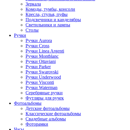
Зеркала
Комоды, тумбы, консоли
Кресла, стулья, пуфы
Подсвечники и канделябры
Светильники и лампы
Столы
Ручки
Ручки Aurora
Ручки Cross
Ручки Linea Argenti
Ручки Montblanc
Ручки Ottaviani
Ручки Parker
Ручки Swarovski
Ручки Underwood
Ручки Visconti
Ручки Waterman
Серебряные ручки
Футляры для ручек
Фотоальбомы
Детские фотоальбомы
Классические фотоальбомы
Свадебные альбомы
Фоторамки
Часы