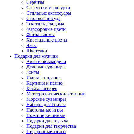
Сервизы
Статуэтки и фигурки
Стильные аксессуары
Столовая посуда
Текстиль для дома
Фарфоровые цветы
Фотоальбомы
Хрустальные цветы
Часы
Шкатулки
Подарки для мужчин
Авто и авиамодели
Деловые сувениры
Зонты
Икона в подарок
Картины и панно
Кожгалантерея
Метеорологические станции
Морские сувениры
Наборы для бритья
Настольные игры
Ножи перочинные
Подарки для отдыха
Подарки для творчества
Подарочные книги