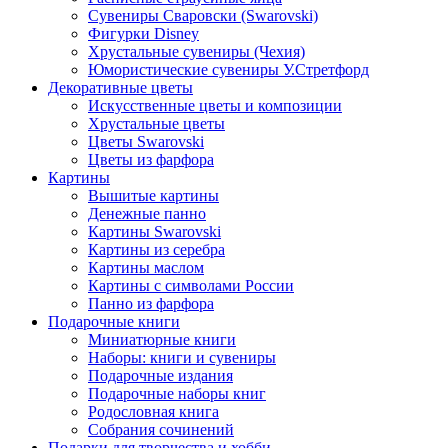
Сувениры Сваровски (Swarovski)
Фигурки Disney
Хрустальные сувениры (Чехия)
Юмористические сувениры У.Стретфорд
Декоративные цветы
Искусственные цветы и композиции
Хрустальные цветы
Цветы Swarovski
Цветы из фарфора
Картины
Вышитые картины
Денежные панно
Картины Swarovski
Картины из серебра
Картины маслом
Картины с символами России
Панно из фарфора
Подарочные книги
Миниатюрные книги
Наборы: книги и сувениры
Подарочные издания
Подарочные наборы книг
Родословная книга
Собрания сочинений
Подарки для творчества и хобби