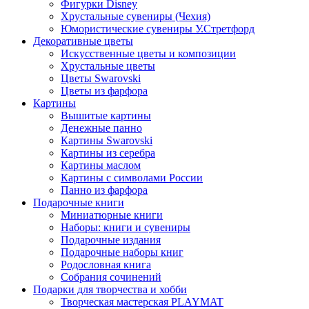
Фигурки Disney
Хрустальные сувениры (Чехия)
Юмористические сувениры У.Стретфорд
Декоративные цветы
Искусственные цветы и композиции
Хрустальные цветы
Цветы Swarovski
Цветы из фарфора
Картины
Вышитые картины
Денежные панно
Картины Swarovski
Картины из серебра
Картины маслом
Картины с символами России
Панно из фарфора
Подарочные книги
Миниатюрные книги
Наборы: книги и сувениры
Подарочные издания
Подарочные наборы книг
Родословная книга
Собрания сочинений
Подарки для творчества и хобби
Творческая мастерская PLAYMAT