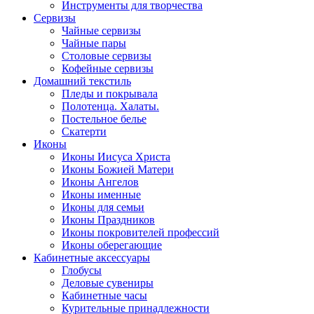
Инструменты для творчества
Cервизы
Чайные сервизы
Чайные пары
Столовые сервизы
Кофейные сервизы
Домашний текстиль
Пледы и покрывала
Полотенца. Халаты.
Постельное белье
Скатерти
Иконы
Иконы Иисуса Христа
Иконы Божией Матери
Иконы Ангелов
Иконы именные
Иконы для семьи
Иконы Праздников
Иконы покровителей профессий
Иконы оберегающие
Кабинетные аксессуары
Глобусы
Деловые сувениры
Кабинетные часы
Курительные принадлежности