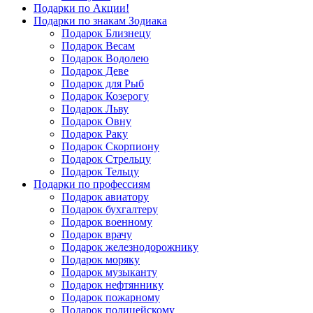
Подарки по Акции!
Подарки по знакам Зодиака
Подарок Близнецу
Подарок Весам
Подарок Водолею
Подарок Деве
Подарок для Рыб
Подарок Козерогу
Подарок Льву
Подарок Овну
Подарок Раку
Подарок Скорпиону
Подарок Стрельцу
Подарок Тельцу
Подарки по профессиям
Подарок авиатору
Подарок бухгалтеру
Подарок военному
Подарок врачу
Подарок железнодорожнику
Подарок моряку
Подарок музыканту
Подарок нефтяннику
Подарок пожарному
Подарок полицейскому