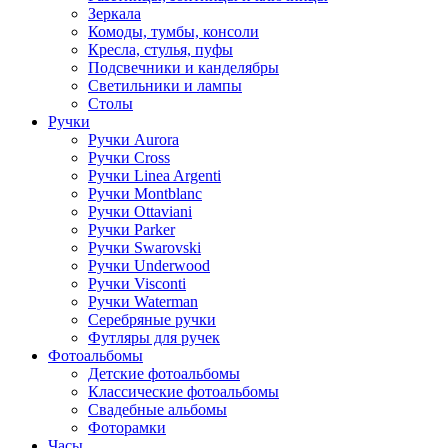
Зеркала
Комоды, тумбы, консоли
Кресла, стулья, пуфы
Подсвечники и канделябры
Светильники и лампы
Столы
Ручки
Ручки Aurora
Ручки Cross
Ручки Linea Argenti
Ручки Montblanc
Ручки Ottaviani
Ручки Parker
Ручки Swarovski
Ручки Underwood
Ручки Visconti
Ручки Waterman
Серебряные ручки
Футляры для ручек
Фотоальбомы
Детские фотоальбомы
Классические фотоальбомы
Свадебные альбомы
Фоторамки
Часы