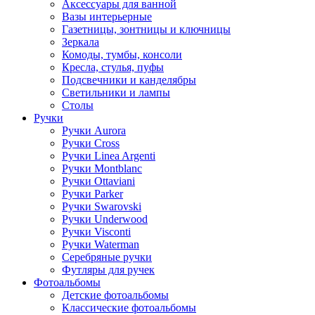
Аксессуары для ванной
Вазы интерьерные
Газетницы, зонтницы и ключницы
Зеркала
Комоды, тумбы, консоли
Кресла, стулья, пуфы
Подсвечники и канделябры
Светильники и лампы
Столы
Ручки
Ручки Aurora
Ручки Cross
Ручки Linea Argenti
Ручки Montblanc
Ручки Ottaviani
Ручки Parker
Ручки Swarovski
Ручки Underwood
Ручки Visconti
Ручки Waterman
Серебряные ручки
Футляры для ручек
Фотоальбомы
Детские фотоальбомы
Классические фотоальбомы