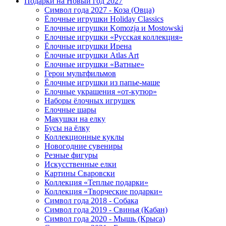
Подарки на Новый год 2027
Символ года 2027 - Коза (Овца)
Ёлочные игрушки Holiday Classics
Елочные игрушки Komozja и Mostowski
Елочные игрушки «Русская коллекция»
Ёлочные игрушки Ирена
Ёлочные игрушки Atlas Art
Елочные игрушки «Ватные»
Герои мультфильмов
Ёлочные игрушки из папье-маше
Елочные украшения «от-кутюр»
Наборы ёлочных игрушек
Елочные шары
Макушки на елку
Бусы на ёлку
Коллекционные куклы
Новогодние сувениры
Резные фигуры
Искусственные елки
Картины Сваровски
Коллекция «Теплые подарки»
Коллекция «Творческие подарки»
Символ года 2018 - Собака
Символ года 2019 - Свинья (Кабан)
Символ года 2020 - Мышь (Крыса)