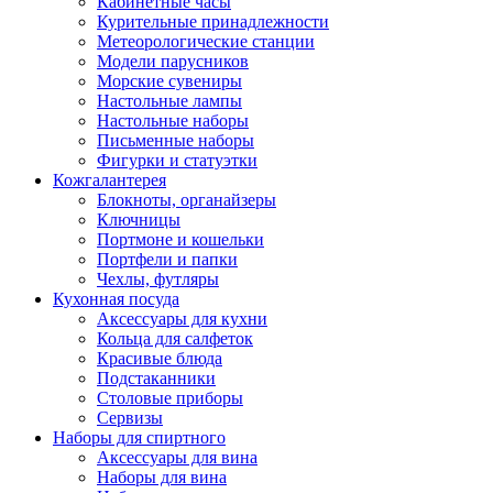
Кабинетные часы
Курительные принадлежности
Метеорологические станции
Модели парусников
Морские сувениры
Настольные лампы
Настольные наборы
Письменные наборы
Фигурки и статуэтки
Кожгалантерея
Блокноты, органайзеры
Ключницы
Портмоне и кошельки
Портфели и папки
Чехлы, футляры
Кухонная посуда
Аксессуары для кухни
Кольца для салфеток
Красивые блюда
Подстаканники
Столовые приборы
Cервизы
Наборы для спиртного
Аксессуары для вина
Наборы для вина