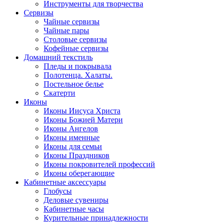
Инструменты для творчества
Cервизы
Чайные сервизы
Чайные пары
Столовые сервизы
Кофейные сервизы
Домашний текстиль
Пледы и покрывала
Полотенца. Халаты.
Постельное белье
Скатерти
Иконы
Иконы Иисуса Христа
Иконы Божией Матери
Иконы Ангелов
Иконы именные
Иконы для семьи
Иконы Праздников
Иконы покровителей профессий
Иконы оберегающие
Кабинетные аксессуары
Глобусы
Деловые сувениры
Кабинетные часы
Курительные принадлежности