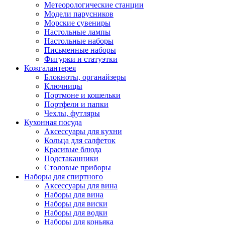
Метеорологические станции
Модели парусников
Морские сувениры
Настольные лампы
Настольные наборы
Письменные наборы
Фигурки и статуэтки
Кожгалантерея
Блокноты, органайзеры
Ключницы
Портмоне и кошельки
Портфели и папки
Чехлы, футляры
Кухонная посуда
Аксессуары для кухни
Кольца для салфеток
Красивые блюда
Подстаканники
Столовые приборы
Наборы для спиртного
Аксессуары для вина
Наборы для вина
Наборы для виски
Наборы для водки
Наборы для коньяка