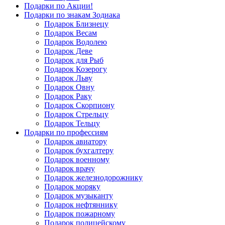
Подарки по Акции!
Подарки по знакам Зодиака
Подарок Близнецу
Подарок Весам
Подарок Водолею
Подарок Деве
Подарок для Рыб
Подарок Козерогу
Подарок Льву
Подарок Овну
Подарок Раку
Подарок Скорпиону
Подарок Стрельцу
Подарок Тельцу
Подарки по профессиям
Подарок авиатору
Подарок бухгалтеру
Подарок военному
Подарок врачу
Подарок железнодорожнику
Подарок моряку
Подарок музыканту
Подарок нефтяннику
Подарок пожарному
Подарок полицейскому