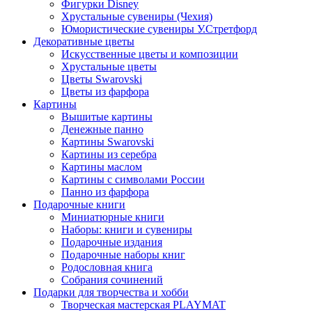
Фигурки Disney
Хрустальные сувениры (Чехия)
Юмористические сувениры У.Стретфорд
Декоративные цветы
Искусственные цветы и композиции
Хрустальные цветы
Цветы Swarovski
Цветы из фарфора
Картины
Вышитые картины
Денежные панно
Картины Swarovski
Картины из серебра
Картины маслом
Картины с символами России
Панно из фарфора
Подарочные книги
Миниатюрные книги
Наборы: книги и сувениры
Подарочные издания
Подарочные наборы книг
Родословная книга
Собрания сочинений
Подарки для творчества и хобби
Творческая мастерская PLAYMAT