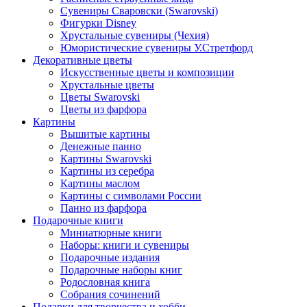
Сувениры Сваровски (Swarovski)
Фигурки Disney
Хрустальные сувениры (Чехия)
Юмористические сувениры У.Стретфорд
Декоративные цветы
Искусственные цветы и композиции
Хрустальные цветы
Цветы Swarovski
Цветы из фарфора
Картины
Вышитые картины
Денежные панно
Картины Swarovski
Картины из серебра
Картины маслом
Картины с символами России
Панно из фарфора
Подарочные книги
Миниатюрные книги
Наборы: книги и сувениры
Подарочные издания
Подарочные наборы книг
Родословная книга
Собрания сочинений
Подарки для творчества и хобби