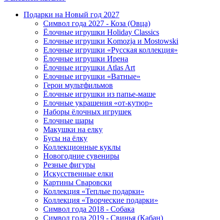
Подарки на Новый год 2027
Символ года 2027 - Коза (Овца)
Ёлочные игрушки Holiday Classics
Елочные игрушки Komozja и Mostowski
Елочные игрушки «Русская коллекция»
Ёлочные игрушки Ирена
Ёлочные игрушки Atlas Art
Елочные игрушки «Ватные»
Герои мультфильмов
Ёлочные игрушки из папье-маше
Елочные украшения «от-кутюр»
Наборы ёлочных игрушек
Елочные шары
Макушки на елку
Бусы на ёлку
Коллекционные куклы
Новогодние сувениры
Резные фигуры
Искусственные елки
Картины Сваровски
Коллекция «Теплые подарки»
Коллекция «Творческие подарки»
Символ года 2018 - Собака
Символ года 2019 - Свинья (Кабан)