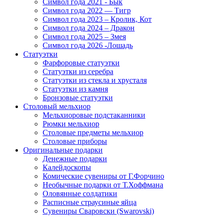
Символ года 2021 - Бык
Символ года 2022 — Тигр
Символ года 2023 – Кролик, Кот
Символ года 2024 – Дракон
Символ года 2025 – Змея
Символ года 2026 -Лошадь
Статуэтки
Фарфоровые статуэтки
Статуэтки из серебра
Статуэтки из стекла и хрусталя
Статуэтки из камня
Бронзовые статуэтки
Столовый мельхиор
Мельхиоровые подстаканники
Рюмки мельхиор
Столовые предметы мельхиор
Столовые приборы
Оригинальные подарки
Денежные подарки
Калейдоскопы
Комические сувениры от Г.Форчино
Необычные подарки от Т.Хоффмана
Оловянные солдатики
Расписные страусиные яйца
Сувениры Сваровски (Swarovski)