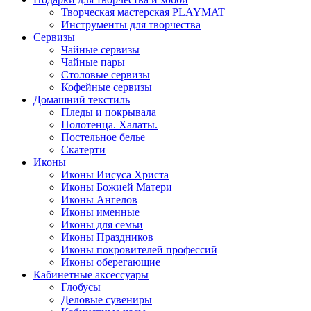
Творческая мастерская PLAYMAT
Инструменты для творчества
Cервизы
Чайные сервизы
Чайные пары
Столовые сервизы
Кофейные сервизы
Домашний текстиль
Пледы и покрывала
Полотенца. Халаты.
Постельное белье
Скатерти
Иконы
Иконы Иисуса Христа
Иконы Божией Матери
Иконы Ангелов
Иконы именные
Иконы для семьи
Иконы Праздников
Иконы покровителей профессий
Иконы оберегающие
Кабинетные аксессуары
Глобусы
Деловые сувениры