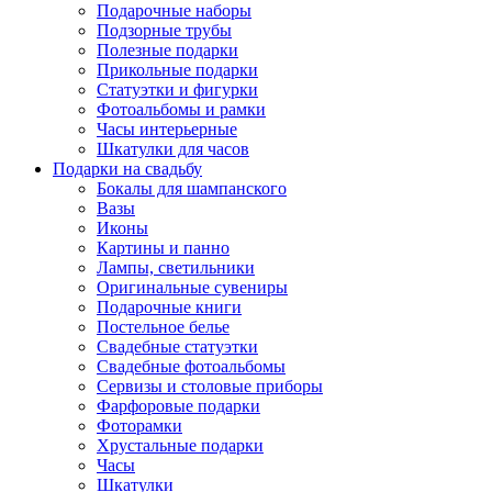
Подарочные наборы
Подзорные трубы
Полезные подарки
Прикольные подарки
Статуэтки и фигурки
Фотоальбомы и рамки
Часы интерьерные
Шкатулки для часов
Подарки на свадьбу
Бокалы для шампанского
Вазы
Иконы
Картины и панно
Лампы, светильники
Оригинальные сувениры
Подарочные книги
Постельное белье
Свадебные статуэтки
Свадебные фотоальбомы
Сервизы и столовые приборы
Фарфоровые подарки
Фоторамки
Хрустальные подарки
Часы
Шкатулки