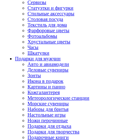
Сервизы
Статуэтки и фигурки
Стильные аксессуары
Столовая посуда
Текстиль для дома
Фарфоровые цветы
Фотоальбомы
Хрустальные цветы
Часы
Шкатулки
Подарки для мужчин
Авто и авиамодели
Деловые сувениры
Зонты
Икона в подарок
Картины и панно
Кожгалантерея
Метеорологические станции
Морские сувениры
Наборы для бритья
Настольные игры
Ножи перочинные
Подарки для отдыха
Подарки для творчества
Подарочные книги