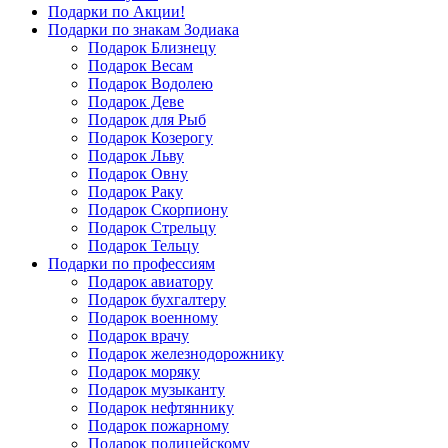
Подарки по Акции!
Подарки по знакам Зодиака
Подарок Близнецу
Подарок Весам
Подарок Водолею
Подарок Деве
Подарок для Рыб
Подарок Козерогу
Подарок Льву
Подарок Овну
Подарок Раку
Подарок Скорпиону
Подарок Стрельцу
Подарок Тельцу
Подарки по профессиям
Подарок авиатору
Подарок бухгалтеру
Подарок военному
Подарок врачу
Подарок железнодорожнику
Подарок моряку
Подарок музыканту
Подарок нефтяннику
Подарок пожарному
Подарок полицейскому