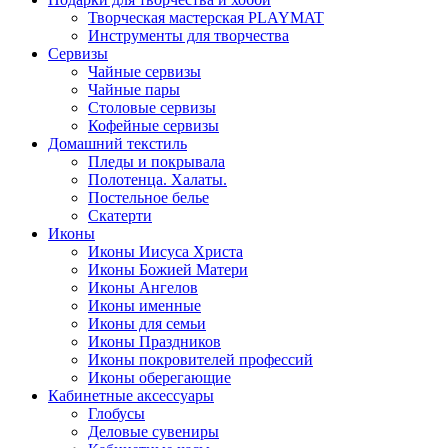
Творческая мастерская PLAYMAT
Инструменты для творчества
Cервизы
Чайные сервизы
Чайные пары
Столовые сервизы
Кофейные сервизы
Домашний текстиль
Пледы и покрывала
Полотенца. Халаты.
Постельное белье
Скатерти
Иконы
Иконы Иисуса Христа
Иконы Божией Матери
Иконы Ангелов
Иконы именные
Иконы для семьи
Иконы Праздников
Иконы покровителей профессий
Иконы оберегающие
Кабинетные аксессуары
Глобусы
Деловые сувениры