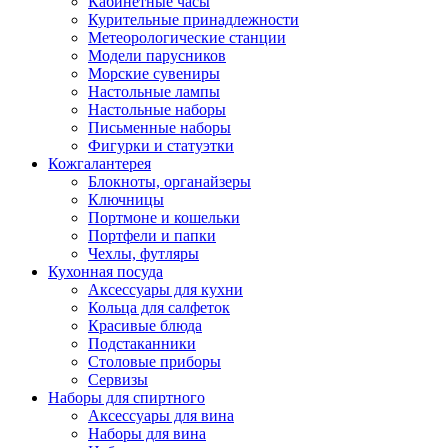
Кабинетные часы
Курительные принадлежности
Метеорологические станции
Модели парусников
Морские сувениры
Настольные лампы
Настольные наборы
Письменные наборы
Фигурки и статуэтки
Кожгалантерея
Блокноты, органайзеры
Ключницы
Портмоне и кошельки
Портфели и папки
Чехлы, футляры
Кухонная посуда
Аксессуары для кухни
Кольца для салфеток
Красивые блюда
Подстаканники
Столовые приборы
Cервизы
Наборы для спиртного
Аксессуары для вина
Наборы для вина