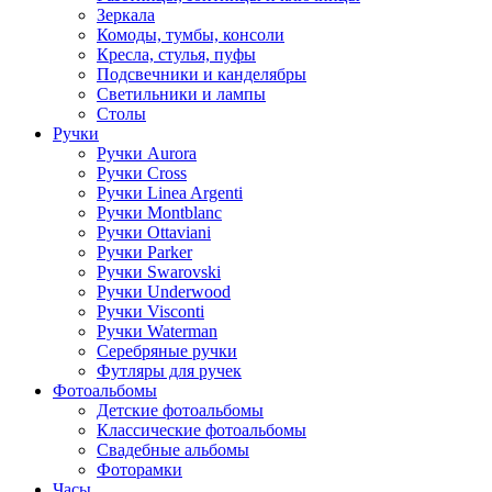
Зеркала
Комоды, тумбы, консоли
Кресла, стулья, пуфы
Подсвечники и канделябры
Светильники и лампы
Столы
Ручки
Ручки Aurora
Ручки Cross
Ручки Linea Argenti
Ручки Montblanc
Ручки Ottaviani
Ручки Parker
Ручки Swarovski
Ручки Underwood
Ручки Visconti
Ручки Waterman
Серебряные ручки
Футляры для ручек
Фотоальбомы
Детские фотоальбомы
Классические фотоальбомы
Свадебные альбомы
Фоторамки
Часы