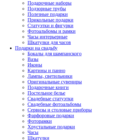
Подарочные наборы
Подзорные трубы
Полезные подарки
Прикольные подарки
Статуэтки и фигурки
Фотоальбомы и рамки
Часы интерьерные
Шкатулки для часов
Подарки на свадьбу
Бокалы для шампанского
Вазы
Иконы
Картины и панно
Лампы, светильники
Оригинальные сувениры
Подарочные книги
Постельное белье
Свадебные статуэтки
Свадебные фотоальбомы
Сервизы и столовые приборы
Фарфоровые подарки
Фоторамки
Хрустальные подарки
Часы
Шкатулки