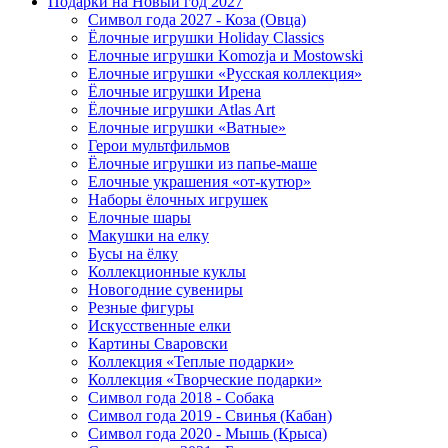
Подарки на Новый год 2027
Символ года 2027 - Коза (Овца)
Ёлочные игрушки Holiday Classics
Елочные игрушки Komozja и Mostowski
Елочные игрушки «Русская коллекция»
Ёлочные игрушки Ирена
Ёлочные игрушки Atlas Art
Елочные игрушки «Ватные»
Герои мультфильмов
Ёлочные игрушки из папье-маше
Елочные украшения «от-кутюр»
Наборы ёлочных игрушек
Елочные шары
Макушки на елку
Бусы на ёлку
Коллекционные куклы
Новогодние сувениры
Резные фигуры
Искусственные елки
Картины Сваровски
Коллекция «Теплые подарки»
Коллекция «Творческие подарки»
Символ года 2018 - Собака
Символ года 2019 - Свинья (Кабан)
Символ года 2020 - Мышь (Крыса)