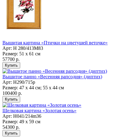
Вышитая картина «Птички на цветущей веточке»
Арт: Н 280/413M83
Размер: 51 х 61 см
57700 р.
Вышитое панно «Весенняя рапсодия» (диптих)
Арт: Н290/715p
Размер: 47 х 44 см; 55 х 44 см
100400 р.
Шелковая картина «Золотая осень»
Арт: Н041/214m36
Размер: 49 х 59 см
54300 р.