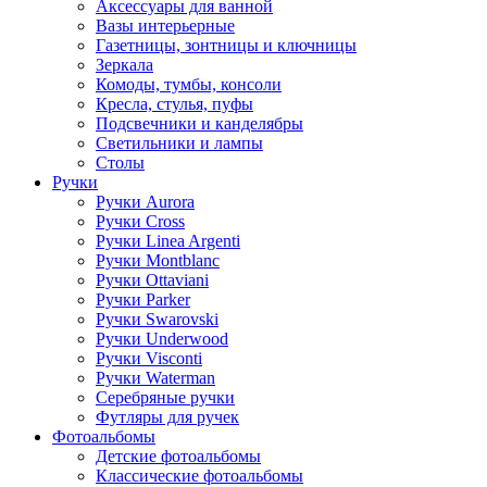
Аксессуары для ванной
Вазы интерьерные
Газетницы, зонтницы и ключницы
Зеркала
Комоды, тумбы, консоли
Кресла, стулья, пуфы
Подсвечники и канделябры
Светильники и лампы
Столы
Ручки
Ручки Aurora
Ручки Cross
Ручки Linea Argenti
Ручки Montblanc
Ручки Ottaviani
Ручки Parker
Ручки Swarovski
Ручки Underwood
Ручки Visconti
Ручки Waterman
Серебряные ручки
Футляры для ручек
Фотоальбомы
Детские фотоальбомы
Классические фотоальбомы