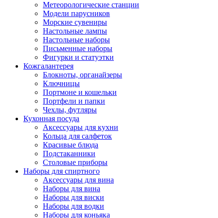
Метеорологические станции
Модели парусников
Морские сувениры
Настольные лампы
Настольные наборы
Письменные наборы
Фигурки и статуэтки
Кожгалантерея
Блокноты, органайзеры
Ключницы
Портмоне и кошельки
Портфели и папки
Чехлы, футляры
Кухонная посуда
Аксессуары для кухни
Кольца для салфеток
Красивые блюда
Подстаканники
Столовые приборы
Наборы для спиртного
Аксессуары для вина
Наборы для вина
Наборы для виски
Наборы для водки
Наборы для коньяка