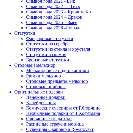
Символ года 2021 - Бык
Символ года 2022 — Тигр
Символ года 2023 – Кролик, Кот
Символ года 2024 – Дракон
Символ года 2025 – Змея
Символ года 2026 -Лошадь
Статуэтки
Фарфоровые статуэтки
Статуэтки из серебра
Статуэтки из стекла и хрусталя
Статуэтки из камня
Бронзовые статуэтки
Столовый мельхиор
Мельхиоровые подстаканники
Рюмки мельхиор
Столовые предметы мельхиор
Столовые приборы
Оригинальные подарки
Денежные подарки
Калейдоскопы
Комические сувениры от Г.Форчино
Необычные подарки от Т.Хоффмана
Оловянные солдатики
Расписные страусиные яйца
Сувениры Сваровски (Swarovski)