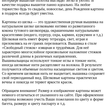
интерьере вышитые полотна выглядят легко и уютно. В
качестве подарка вышитое панно идеально. На любое
торжество будь то свадьба, новоселье, день Рождения картина
в подарок всегда будет уместна.
Картины из шелка — это художественная ручная вышивка на
натуральном шелке шелковыми нитями из размотанного
кокона тутового шелкопряда, окрашенными натуральными
красителями (индиго, пурпур, охра, кармин, куркумин и т.д.)
Шелковая нить имеет форму тетраэдра, свет, играя и
преломляясь на ее гранях переливается. Вышивка в стиле
«Свободный стежок» изящная и трудоёмкая. Для неё
характерно многослойное произвольное наложение стежков
различной длины в различных направлениях.
Вышивальщицы используют тонкие иглы и тонкие нити,
иногда шелковые нити расщепляют на волокна. В результате
получаются объемные полотна насыщенные светом и цветом.
Со временем шелковая нить не выцветает, вышивка сохраняет
свой первозданный вид. Шелковые картины практически
вечны и никогда не теряют яркости красок.
Обращаем внимание! Размер и изображение картины может
немного отличаться от указанного на сайте. При оформлении
картины возможно учесть Ваши пожелания по цвету и форме
багета, размеру и цвету паспарту и т.д.