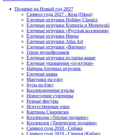
Подарки на Новый год 2027
Символ года 2027 - Коза (Овца)
Ёлочные игрушки Holiday Classics
Елочные игрушки Komozja и Mostowski
Елочные игрушки «Русская коллекция»
Ёлочные игрушки Ирена
Ёлочные игрушки Atlas Art
Елочные игрушки «Ватные»
Герои мультфильмов
Ёлочные игрушки из папье-маше
Елочные украшения «от-кутюр»
Наборы ёлочных игрушек
Елочные шары
Макушки на елку
Бусы на ёлку
Коллекционные куклы
Новогодние сувениры
Резные фигуры
Искусственные елки
Картины Сваровски
Коллекция «Теплые подарки»
Коллекция «Творческие подарки»
Символ года 2018 - Собака
Символ года 2019 - Свинья (Кабан)