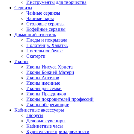
Инструменты для творчества
Cервизы
Чайные сервизы
Чайные пары
Столовые сервизы
Кофейные сервизы
Домашний текстиль
Пледы и покрывала
Полотенца. Халаты.
Постельное белье
Скатерти
Иконы
Иконы Иисуса Христа
Иконы Божией Матери
Иконы Ангелов
Иконы именные
Иконы для семьи
Иконы Праздников
Иконы покровителей профессий
Иконы оберегающие
Кабинетные аксессуары
Глобусы
Деловые сувениры
Кабинетные часы
Курительные принадлежности