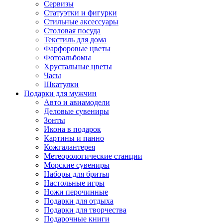
Сервизы
Статуэтки и фигурки
Стильные аксессуары
Столовая посуда
Текстиль для дома
Фарфоровые цветы
Фотоальбомы
Хрустальные цветы
Часы
Шкатулки
Подарки для мужчин
Авто и авиамодели
Деловые сувениры
Зонты
Икона в подарок
Картины и панно
Кожгалантерея
Метеорологические станции
Морские сувениры
Наборы для бритья
Настольные игры
Ножи перочинные
Подарки для отдыха
Подарки для творчества
Подарочные книги