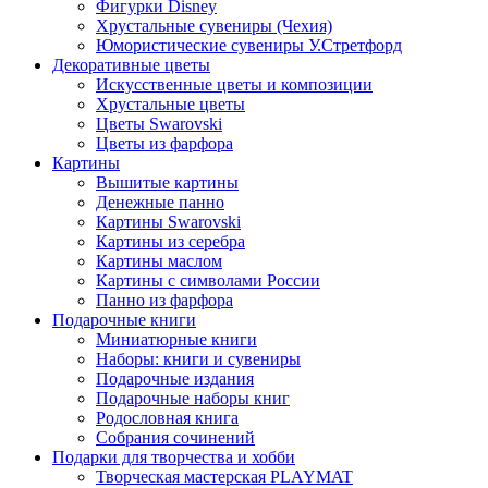
Фигурки Disney
Хрустальные сувениры (Чехия)
Юмористические сувениры У.Стретфорд
Декоративные цветы
Искусственные цветы и композиции
Хрустальные цветы
Цветы Swarovski
Цветы из фарфора
Картины
Вышитые картины
Денежные панно
Картины Swarovski
Картины из серебра
Картины маслом
Картины с символами России
Панно из фарфора
Подарочные книги
Миниатюрные книги
Наборы: книги и сувениры
Подарочные издания
Подарочные наборы книг
Родословная книга
Собрания сочинений
Подарки для творчества и хобби
Творческая мастерская PLAYMAT