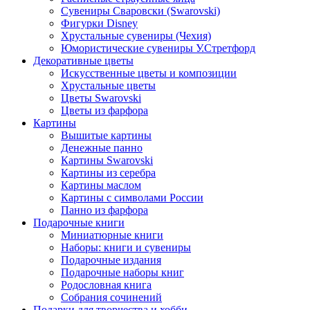
Сувениры Сваровски (Swarovski)
Фигурки Disney
Хрустальные сувениры (Чехия)
Юмористические сувениры У.Стретфорд
Декоративные цветы
Искусственные цветы и композиции
Хрустальные цветы
Цветы Swarovski
Цветы из фарфора
Картины
Вышитые картины
Денежные панно
Картины Swarovski
Картины из серебра
Картины маслом
Картины с символами России
Панно из фарфора
Подарочные книги
Миниатюрные книги
Наборы: книги и сувениры
Подарочные издания
Подарочные наборы книг
Родословная книга
Собрания сочинений
Подарки для творчества и хобби