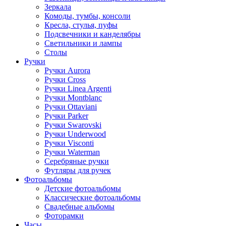
Зеркала
Комоды, тумбы, консоли
Кресла, стулья, пуфы
Подсвечники и канделябры
Светильники и лампы
Столы
Ручки
Ручки Aurora
Ручки Cross
Ручки Linea Argenti
Ручки Montblanc
Ручки Ottaviani
Ручки Parker
Ручки Swarovski
Ручки Underwood
Ручки Visconti
Ручки Waterman
Серебряные ручки
Футляры для ручек
Фотоальбомы
Детские фотоальбомы
Классические фотоальбомы
Свадебные альбомы
Фоторамки
Часы