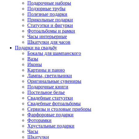
Подарочные наборы
Подзорные трубы
Полезные подарки
Прикольные подарки
Статуэтки и фигурки
Фотоальбомы и рамки
Часы интерьерные
Шкатулки для часов
Подарки на свадьбу
Бокалы для шампанского
Вазы
Иконы
Картины и панно
Лампы, светильники
Оригинальные сувениры
Подарочные книги
Постельное белье
Свадебные статуэтки
Свадебные фотоальбомы
Сервизы и столовые приборы
Фарфоровые подарки
Фоторамки
Хрустальные подарки
Часы
Шкатулки