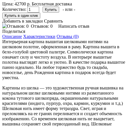
Цена:
42700 р.
Бесплатная доставка
Количество:
- или -
Добавить в закладки
Сравнить
Отзывов: 0
Написать отзыв
Поделиться
Описание
Характеристики
Отзывы (0)
Интерьерная картина вышитая шелковыми нитями на
шелковом полотне, оформленная в раму. Картина вышита в
бело-голубой цветовой палитре. Символически картина
означает силу и чистоту воздуха. В интерьере вышитые
полотна выглядят легко и уютно. В качестве подарка вышитое
панно идеально. На любое торжество будь то свадьба,
новоселье, день Рождения картина в подарок всегда будет
уместна.
Картины из шелка — это художественная ручная вышивка на
натуральном шелке шелковыми нитями из размотанного
кокона тутового шелкопряда, окрашенными натуральными
красителями (индиго, пурпур, охра, кармин, куркумин и т.д.)
Шелковая нить имеет форму тетраэдра. Свет, играя и
преломляясь на ее гранях переливается и создает объемность
изображению. Со временем шелковая нить не выцветает,
вышивка сохраняет свой первозданный вид. Шелковые