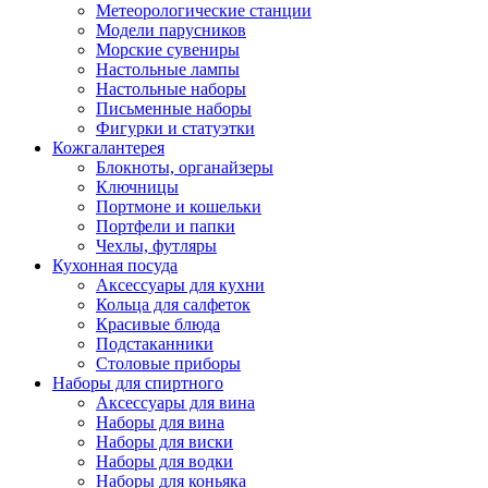
Метеорологические станции
Модели парусников
Морские сувениры
Настольные лампы
Настольные наборы
Письменные наборы
Фигурки и статуэтки
Кожгалантерея
Блокноты, органайзеры
Ключницы
Портмоне и кошельки
Портфели и папки
Чехлы, футляры
Кухонная посуда
Аксессуары для кухни
Кольца для салфеток
Красивые блюда
Подстаканники
Столовые приборы
Наборы для спиртного
Аксессуары для вина
Наборы для вина
Наборы для виски
Наборы для водки
Наборы для коньяка