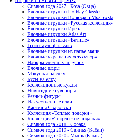
Подарки на Новый год 2027
Символ года 2027 - Коза (Овца)
Ёлочные игрушки Holiday Classics
Елочные игрушки Komozja и Mostowski
Елочные игрушки «Русская коллекция»
Ёлочные игрушки Ирена
Ёлочные игрушки Atlas Art
Елочные игрушки «Ватные»
Герои мультфильмов
Ёлочные игрушки из папье-маше
Елочные украшения «от-кутюр»
Наборы ёлочных игрушек
Елочные шары
Макушки на елку
Бусы на ёлку
Коллекционные куклы
Новогодние сувениры
Резные фигуры
Искусственные елки
Картины Сваровски
Коллекция «Теплые подарки»
Коллекция «Творческие подарки»
Символ года 2018 - Собака
Символ года 2019 - Свинья (Кабан)
Символ года 2020 - Мышь (Крыса)