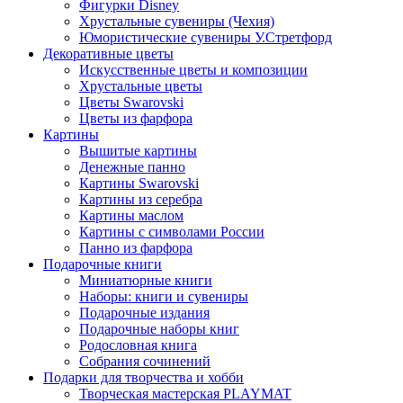
Фигурки Disney
Хрустальные сувениры (Чехия)
Юмористические сувениры У.Стретфорд
Декоративные цветы
Искусственные цветы и композиции
Хрустальные цветы
Цветы Swarovski
Цветы из фарфора
Картины
Вышитые картины
Денежные панно
Картины Swarovski
Картины из серебра
Картины маслом
Картины с символами России
Панно из фарфора
Подарочные книги
Миниатюрные книги
Наборы: книги и сувениры
Подарочные издания
Подарочные наборы книг
Родословная книга
Собрания сочинений
Подарки для творчества и хобби
Творческая мастерская PLAYMAT