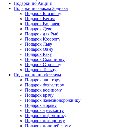
Подарки по Акции!
Подарки по знакам Зодиака
Подарок Близнецу
Подарок Весам
Подарок Водолею
Подарок Деве
Подарок для Рыб
Подарок Козерогу
Подарок Льву
Подарок Овну
Подарок Раку
Подарок Скорпиону
Подарок Стрельцу
Подарок Тельцу
Подарки по профессиям
Подарок авиатору
Подарок бухгалтеру
Подарок военному
Подарок врачу
Подарок железнодорожнику
Подарок моряку
Подарок музыканту
Подарок нефтяннику
Подарок пожарному
Подарок полицейскому