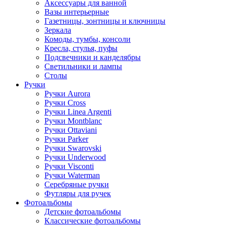
Аксессуары для ванной
Вазы интерьерные
Газетницы, зонтницы и ключницы
Зеркала
Комоды, тумбы, консоли
Кресла, стулья, пуфы
Подсвечники и канделябры
Светильники и лампы
Столы
Ручки
Ручки Aurora
Ручки Cross
Ручки Linea Argenti
Ручки Montblanc
Ручки Ottaviani
Ручки Parker
Ручки Swarovski
Ручки Underwood
Ручки Visconti
Ручки Waterman
Серебряные ручки
Футляры для ручек
Фотоальбомы
Детские фотоальбомы
Классические фотоальбомы