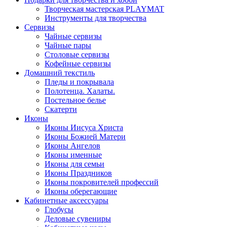
Творческая мастерская PLAYMAT
Инструменты для творчества
Cервизы
Чайные сервизы
Чайные пары
Столовые сервизы
Кофейные сервизы
Домашний текстиль
Пледы и покрывала
Полотенца. Халаты.
Постельное белье
Скатерти
Иконы
Иконы Иисуса Христа
Иконы Божией Матери
Иконы Ангелов
Иконы именные
Иконы для семьи
Иконы Праздников
Иконы покровителей профессий
Иконы оберегающие
Кабинетные аксессуары
Глобусы
Деловые сувениры