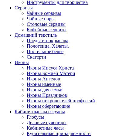
Инструменты для творчества
Cервизы
Чайные сервизы
Чайные пары
Столовые сервизы
Кофейные сервизы
Домашний текстиль
Пледы и покрывала
Полотенца. Халаты.
Постельное белье
Скатерти
Иконы
Иконы Иисуса Христа
Иконы Божией Матери
Иконы Ангелов
Иконы именные
Иконы для семьи
Иконы Праздников
Иконы покровителей профессий
Иконы оберегающие
Кабинетные аксессуары
Глобусы
Деловые сувениры
Кабинетные часы
Курительные принадлежности