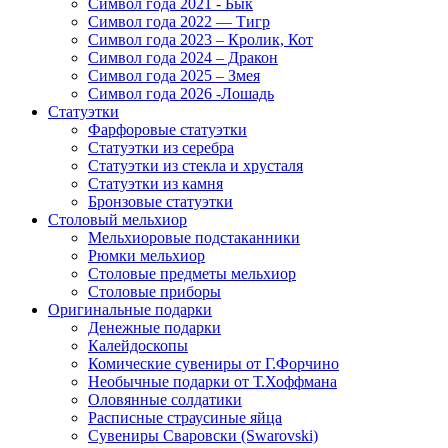
Символ года 2021 - Бык
Символ года 2022 — Тигр
Символ года 2023 – Кролик, Кот
Символ года 2024 – Дракон
Символ года 2025 – Змея
Символ года 2026 -Лошадь
Статуэтки
Фарфоровые статуэтки
Статуэтки из серебра
Статуэтки из стекла и хрусталя
Статуэтки из камня
Бронзовые статуэтки
Столовый мельхиор
Мельхиоровые подстаканники
Рюмки мельхиор
Столовые предметы мельхиор
Столовые приборы
Оригинальные подарки
Денежные подарки
Калейдоскопы
Комические сувениры от Г.Форчино
Необычные подарки от Т.Хоффмана
Оловянные солдатики
Расписные страусиные яйца
Сувениры Сваровски (Swarovski)