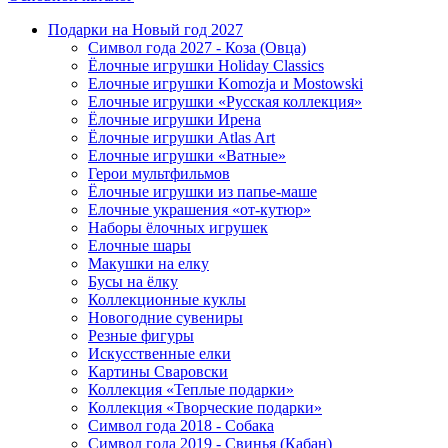
Подарки на Новый год 2027
Символ года 2027 - Коза (Овца)
Ёлочные игрушки Holiday Classics
Елочные игрушки Komozja и Mostowski
Елочные игрушки «Русская коллекция»
Ёлочные игрушки Ирена
Ёлочные игрушки Atlas Art
Елочные игрушки «Ватные»
Герои мультфильмов
Ёлочные игрушки из папье-маше
Елочные украшения «от-кутюр»
Наборы ёлочных игрушек
Елочные шары
Макушки на елку
Бусы на ёлку
Коллекционные куклы
Новогодние сувениры
Резные фигуры
Искусственные елки
Картины Сваровски
Коллекция «Теплые подарки»
Коллекция «Творческие подарки»
Символ года 2018 - Собака
Символ года 2019 - Свинья (Кабан)