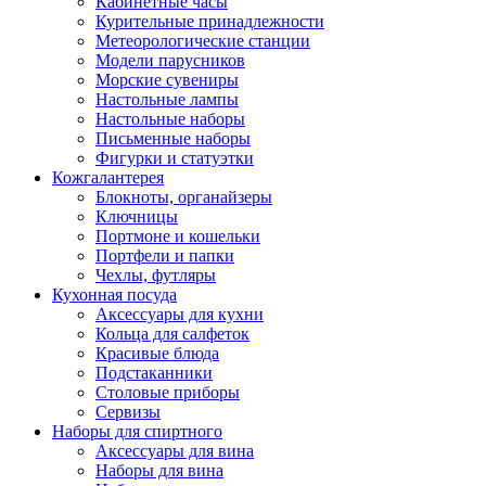
Кабинетные часы
Курительные принадлежности
Метеорологические станции
Модели парусников
Морские сувениры
Настольные лампы
Настольные наборы
Письменные наборы
Фигурки и статуэтки
Кожгалантерея
Блокноты, органайзеры
Ключницы
Портмоне и кошельки
Портфели и папки
Чехлы, футляры
Кухонная посуда
Аксессуары для кухни
Кольца для салфеток
Красивые блюда
Подстаканники
Столовые приборы
Cервизы
Наборы для спиртного
Аксессуары для вина
Наборы для вина