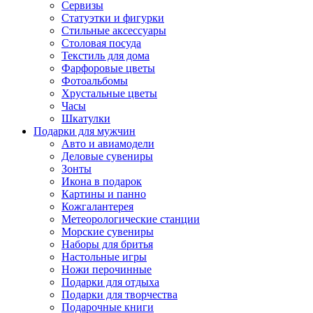
Сервизы
Статуэтки и фигурки
Стильные аксессуары
Столовая посуда
Текстиль для дома
Фарфоровые цветы
Фотоальбомы
Хрустальные цветы
Часы
Шкатулки
Подарки для мужчин
Авто и авиамодели
Деловые сувениры
Зонты
Икона в подарок
Картины и панно
Кожгалантерея
Метеорологические станции
Морские сувениры
Наборы для бритья
Настольные игры
Ножи перочинные
Подарки для отдыха
Подарки для творчества
Подарочные книги