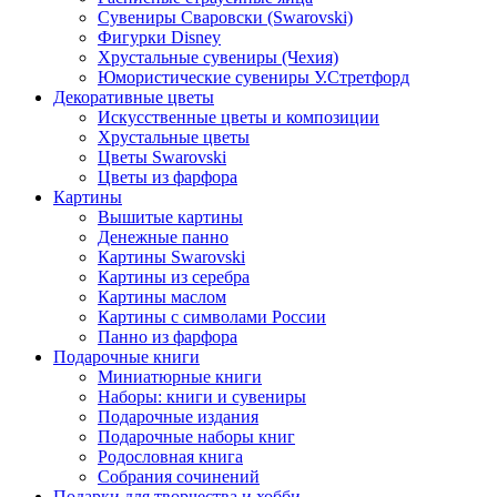
Сувениры Сваровски (Swarovski)
Фигурки Disney
Хрустальные сувениры (Чехия)
Юмористические сувениры У.Стретфорд
Декоративные цветы
Искусственные цветы и композиции
Хрустальные цветы
Цветы Swarovski
Цветы из фарфора
Картины
Вышитые картины
Денежные панно
Картины Swarovski
Картины из серебра
Картины маслом
Картины с символами России
Панно из фарфора
Подарочные книги
Миниатюрные книги
Наборы: книги и сувениры
Подарочные издания
Подарочные наборы книг
Родословная книга
Собрания сочинений
Подарки для творчества и хобби